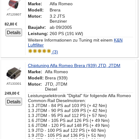
Marke:
Alfa Romeo
Modell:
Brera
AT120807
Motor:
3.2 JTS
Benziner
82,80 €
Baujahr:
ab 09/2005
Details
Leistung:
260 PS (191 kW)
Weitere Informationen zu Tuning mit einem
K&N
Luftfilter
(3)
Chiptuning Alfa Romeo Brera (939) JTD, JTDM
Marke:
Alfa Romeo
Modell:
Brera (939)
Motor:
JTD, JTDM
AT133301
Diesel
249,00 €
Leistungselektronik "Digital" für folgende Alfa Romeo
Common-Rail Dieselmotoren:
Details
1.3 JTDM - 84 PS auf 103 PS (+ 42 Nm)
1.3 JTDM - 90 PS auf 109 PS (+ 42 Nm)
1.3 JTDM - 95 PS auf 112 PS (+ 57 Nm)
1.6 JTDM - 105 PS auf 126 PS (+ 49 Nm)
1.6 JTDM - 120 PS auf 148 PS (+ 49 Nm)
1.9 JTD - 100 PS auf 122 PS (+ 60 Nm)
1.9 JTD - 105 PS auf 136 PS (+ 51 Nm)