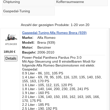
Chiptuning
Kofferraumwanne
Gaspedal-Tuning
Anzahl der gezeigten Produkte: 1-20 von 20
Gaspedal-Tuning Alfa Romeo Brera (939)
Marke:
Alfa Romeo
Modell:
Brera (939)
AT134193
Motor:
Benziner
189,00 €
Baujahr:
2006-2010
Power-Pedal Panthera Pardus Pro 3.0
Details
Mit App-Steuerung und 8 einstellbaren Modi für
folgende Alfa Romeo Benzinmotoren mit elektr.
Gaspedal:
0.9 Liter - 86, 101, 105 PS
1.4 Liter - 69, 78, 95, 105, 116, 120, 135, 140, 150,
155, 163, 170 PS
1.6 Liter - 105, 112, 115, 120 PS
1.8 Liter - 140, 144, 200, 230, 235, 241 PS
1.9 Liter - 160 PS
2.0 Liter - 136, 140, 150, 155, 162, 163, 165, 166,
170, 175 PS
2.2 Liter - 185 PS
2.5 Liter - 190, 192 PS