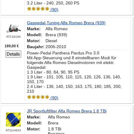
3.2 Liter - 240, 250, 260 PS
(90)
Gaspedal-Tuning Alfa Romeo Brera (939)
Marke:
Alfa Romeo
Modell:
Brera (939)
AT134194
Motor:
Diesel
189,00 €
Baujahr:
2006-2010
Power-Pedal Panthera Pardus Pro 3.0
Details
Mit App-Steuerung und 8 einstellbaren Modi für
folgende Alfa Romeo Dieselmotoren mit elektr.
Gaspedal:
1.3 Liter - 80, 84, 90, 95 PS
1.9 Liter - 101, 105, 110, 115, 120, 126, 136, 140,
150, 170
2.4 Liter - 136, 140, 150, 163, 175, 180, 185, 200,
210
(90)
JR Sportluftfilter Alfa Romeo Brera 1.8 TBi
Marke:
Alfa Romeo
Modell:
Brera
Motor:
1.8 TBi
AT111463J
Benziner