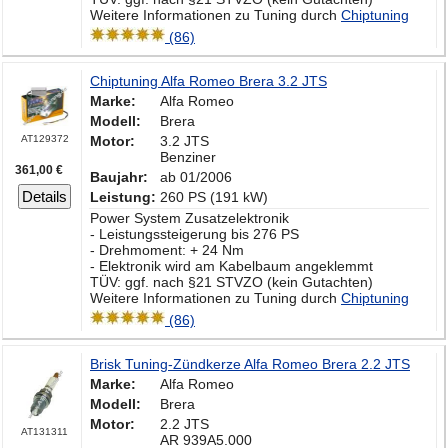
Weitere Informationen zu Tuning durch
Chiptuning
(86)
Chiptuning Alfa Romeo Brera 3.2 JTS
Marke:
Alfa Romeo
Modell:
Brera
AT129372
Motor:
3.2 JTS
Benziner
361,00 €
Baujahr:
ab 01/2006
Details
Leistung:
260 PS (191 kW)
Power System Zusatzelektronik
- Leistungssteigerung bis 276 PS
- Drehmoment: + 24 Nm
- Elektronik wird am Kabelbaum angeklemmt
TÜV: ggf. nach §21 STVZO (kein Gutachten)
Weitere Informationen zu Tuning durch
Chiptuning
(86)
Brisk Tuning-Zündkerze Alfa Romeo Brera 2.2 JTS
Marke:
Alfa Romeo
Modell:
Brera
Motor:
2.2 JTS
AT131311
AR 939A5.000