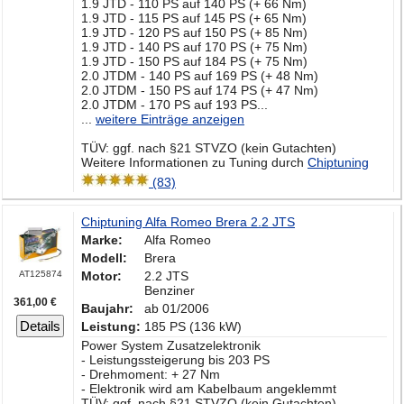
1.9 JTD - 110 PS auf 140 PS (+ 66 Nm)
1.9 JTD - 115 PS auf 145 PS (+ 65 Nm)
1.9 JTD - 120 PS auf 150 PS (+ 85 Nm)
1.9 JTD - 140 PS auf 170 PS (+ 75 Nm)
1.9 JTD - 150 PS auf 184 PS (+ 75 Nm)
2.0 JTDM - 140 PS auf 169 PS (+ 48 Nm)
2.0 JTDM - 150 PS auf 174 PS (+ 47 Nm)
2.0 JTDM - 170 PS auf 193 PS...
...
weitere Einträge anzeigen
TÜV: ggf. nach §21 STVZO (kein Gutachten)
Weitere Informationen zu Tuning durch
Chiptuning
(83)
Chiptuning Alfa Romeo Brera 2.2 JTS
Marke:
Alfa Romeo
Modell:
Brera
AT125874
Motor:
2.2 JTS
Benziner
361,00 €
Baujahr:
ab 01/2006
Details
Leistung:
185 PS (136 kW)
Power System Zusatzelektronik
- Leistungssteigerung bis 203 PS
- Drehmoment: + 27 Nm
- Elektronik wird am Kabelbaum angeklemmt
TÜV: ggf. nach §21 STVZO (kein Gutachten)