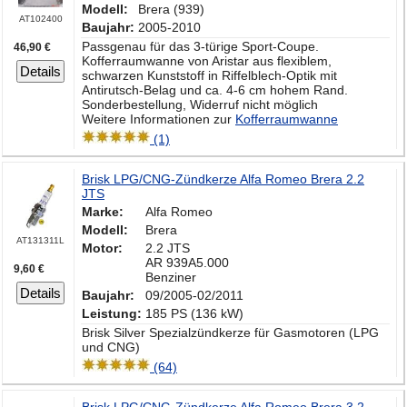
Modell:
Brera (939)
AT102400
Baujahr:
2005-2010
Passgenau für das 3-türige Sport-Coupe.
46,90 €
Kofferraumwanne von Aristar aus flexiblem,
Details
schwarzen Kunststoff in Riffelblech-Optik mit
Antirutsch-Belag und ca. 4-6 cm hohem Rand.
Sonderbestellung, Widerruf nicht möglich
Weitere Informationen zur
Kofferraumwanne
(1)
Brisk LPG/CNG-Zündkerze Alfa Romeo Brera 2.2
JTS
Marke:
Alfa Romeo
Modell:
Brera
AT131311L
Motor:
2.2 JTS
AR 939A5.000
9,60 €
Benziner
Details
Baujahr:
09/2005-02/2011
Leistung:
185 PS (136 kW)
Brisk Silver Spezialzündkerze für Gasmotoren (LPG
und CNG)
(64)