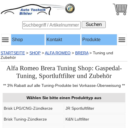
Shop
Kontakt
Produkte
STARTSEITE
>
SHOP
>
ALFA ROMEO
>
BRERA
>
Tuning und
Zubehör
Alfa Romeo Brera Tuning Shop: Gaspedal-
Tuning, Sportluftfilter und Zubehör
** 3% Rabatt auf alle Tuning-Produkte bei Vorkasse-Überweisung **
Wählen Sie bitte einen Produkttyp aus
Brisk LPG/CNG-Zündkerze
JR Sportluftfilter
Brisk Tuning-Zündkerze
K&N Luftfilter