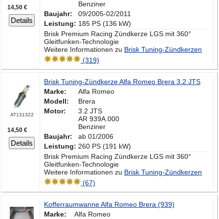
Benziner
14,50 €
Baujahr:
09/2005-02/2011
Details
Leistung:
185 PS (136 kW)
Brisk Premium Racing Zündkerze LGS mit 360°
Gleitfunken-Technologie
Weitere Informationen zu
Brisk Tuning-Zündkerzen
(319)
Brisk Tuning-Zündkerze Alfa Romeo Brera 3.2 JTS
Marke:
Alfa Romeo
Modell:
Brera
Motor:
3.2 JTS
AT131322
AR 939A.000
Benziner
14,50 €
Baujahr:
ab 01/2006
Details
Leistung:
260 PS (191 kW)
Brisk Premium Racing Zündkerze LGS mit 360°
Gleitfunken-Technologie
Weitere Informationen zu
Brisk Tuning-Zündkerzen
(67)
Kofferraumwanne Alfa Romeo Brera (939)
Marke:
Alfa Romeo