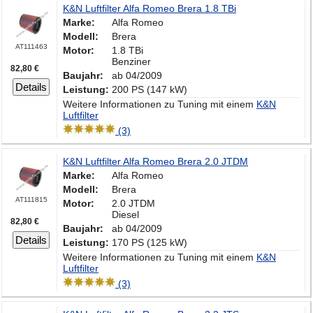
K&N Luftfilter Alfa Romeo Brera 1.8 TBi
Marke:
Alfa Romeo
Modell:
Brera
AT111463
Motor:
1.8 TBi
Benziner
82,80 €
Baujahr:
ab 04/2009
Details
Leistung:
200 PS (147 kW)
Weitere Informationen zu Tuning mit einem
K&N
Luftfilter
(3)
K&N Luftfilter Alfa Romeo Brera 2.0 JTDM
Marke:
Alfa Romeo
Modell:
Brera
AT111815
Motor:
2.0 JTDM
Diesel
82,80 €
Baujahr:
ab 04/2009
Details
Leistung:
170 PS (125 kW)
Weitere Informationen zu Tuning mit einem
K&N
Luftfilter
(3)