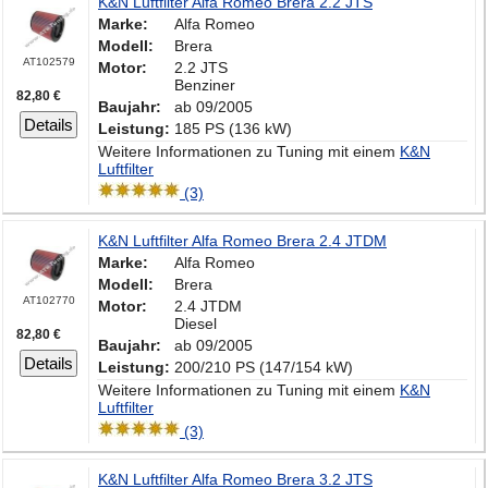
K&N Luftfilter Alfa Romeo Brera 2.2 JTS
Marke:
Alfa Romeo
Modell:
Brera
AT102579
Motor:
2.2 JTS
Benziner
82,80 €
Baujahr:
ab 09/2005
Details
Leistung:
185 PS (136 kW)
Weitere Informationen zu Tuning mit einem
K&N
Luftfilter
(3)
K&N Luftfilter Alfa Romeo Brera 2.4 JTDM
Marke:
Alfa Romeo
Modell:
Brera
AT102770
Motor:
2.4 JTDM
Diesel
82,80 €
Baujahr:
ab 09/2005
Details
Leistung:
200/210 PS (147/154 kW)
Weitere Informationen zu Tuning mit einem
K&N
Luftfilter
(3)
K&N Luftfilter Alfa Romeo Brera 3.2 JTS