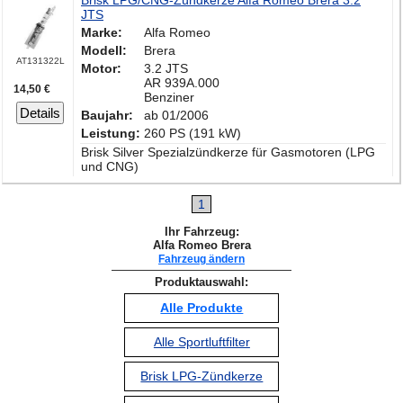
Brisk LPG/CNG-Zündkerze Alfa Romeo Brera 3.2
JTS
Marke:
Alfa Romeo
Modell:
Brera
AT131322L
Motor:
3.2 JTS
AR 939A.000
14,50 €
Benziner
Details
Baujahr:
ab 01/2006
Leistung:
260 PS (191 kW)
Brisk Silver Spezialzündkerze für Gasmotoren (LPG
und CNG)
1
Ihr Fahrzeug:
Alfa Romeo Brera
Fahrzeug ändern
Produktauswahl:
Alle Produkte
Alle Sportluftfilter
Brisk LPG-Zündkerze