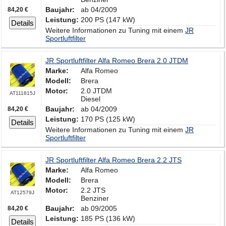
Baujahr:
ab 04/2009
84,20 €
Leistung:
200 PS (147 kW)
Details
Weitere Informationen zu Tuning mit einem
JR
Sportluftfilter
JR Sportluftfilter Alfa Romeo Brera 2.0 JTDM
Marke:
Alfa Romeo
Modell:
Brera
Motor:
2.0 JTDM
AT111815J
Diesel
Baujahr:
ab 04/2009
84,20 €
Leistung:
170 PS (125 kW)
Details
Weitere Informationen zu Tuning mit einem
JR
Sportluftfilter
JR Sportluftfilter Alfa Romeo Brera 2.2 JTS
Marke:
Alfa Romeo
Modell:
Brera
Motor:
2.2 JTS
AT12579J
Benziner
Baujahr:
ab 09/2005
84,20 €
Leistung:
185 PS (136 kW)
Details