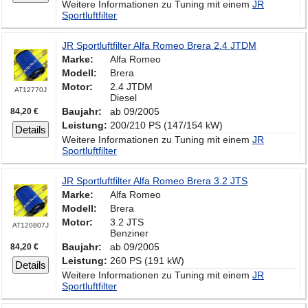
Weitere Informationen zu Tuning mit einem
JR
Sportluftfilter
JR Sportluftfilter Alfa Romeo Brera 2.4 JTDM
Marke:
Alfa Romeo
Modell:
Brera
Motor:
2.4 JTDM
AT12770J
Diesel
Baujahr:
ab 09/2005
84,20 €
Leistung:
200/210 PS (147/154 kW)
Details
Weitere Informationen zu Tuning mit einem
JR
Sportluftfilter
JR Sportluftfilter Alfa Romeo Brera 3.2 JTS
Marke:
Alfa Romeo
Modell:
Brera
Motor:
3.2 JTS
AT120807J
Benziner
Baujahr:
ab 09/2005
84,20 €
Leistung:
260 PS (191 kW)
Details
Weitere Informationen zu Tuning mit einem
JR
Sportluftfilter