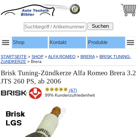
Shop
Kontakt
Produkte
STARTSEITE
>
SHOP
>
ALFA ROMEO
>
BRERA
>
BRISK TUNING-
ZüNDKERZE
>
Brera
Brisk Tuning-Zündkerze Alfa Romeo Brera 3.2
JTS 260 PS, ab 2006
(67)
99% Kundenzufriedenheit