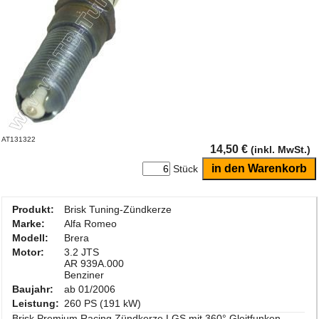
AT131322
14,50 €
(inkl. MwSt.)
Stück
Produkt:
Brisk Tuning-Zündkerze
Marke:
Alfa Romeo
Modell:
Brera
Motor:
3.2 JTS
AR 939A.000
Benziner
Baujahr:
ab 01/2006
Leistung:
260 PS (191 kW)
Brisk Premium Racing Zündkerze LGS mit 360° Gleitfunken-