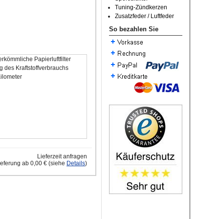
Tuning-Zündkerzen
Zusatzfeder / Luftfeder
So bezahlen Sie
rkömmliche Papierluftfilter
 des Kraftstoffverbrauchs
Kilometer
Lieferzeit anfragen
ieferung ab 0,00 € (siehe
Details
)