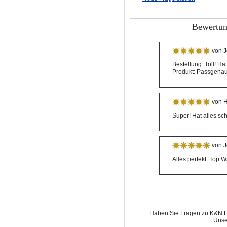
Bewertun
von J
Bestellung: Toll! Ha
Produkt: Passgenau
von H
Super! Hat alles sc
von J
Alles perfekt. Top 
Haben Sie Fragen zu K&N Lu
Unse