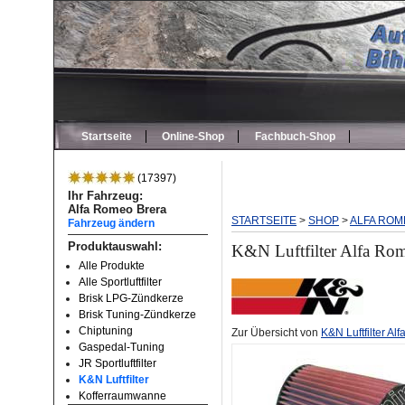
Startseite
Online-Shop
Fachbuch-Shop
(17397)
Ihr Fahrzeug:
Alfa Romeo Brera
STARTSEITE
>
SHOP
>
ALFA ROM
Fahrzeug ändern
Produktauswahl:
K&N Luftfilter Alfa Ro
Alle Produkte
Alle Sportluftfilter
Brisk LPG-Zündkerze
Brisk Tuning-Zündkerze
Chiptuning
Zur Übersicht von
K&N Luftfilter A
Gaspedal-Tuning
JR Sportluftfilter
K&N Luftfilter
Kofferraumwanne