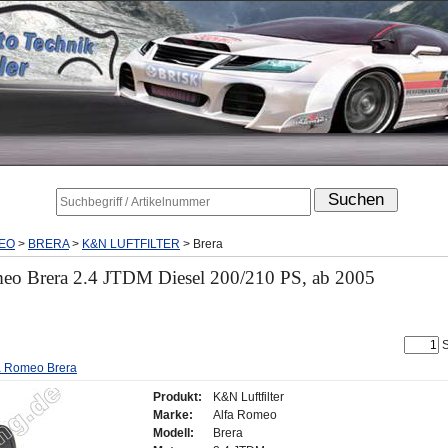
EO
>
BRERA
>
K&N LUFTFILTER
>
Brera
meo Brera 2.4 JTDM Diesel 200/210 PS, ab 2005
S
lfa Romeo Brera
Produkt:
K&N Luftfilter
Marke:
Alfa Romeo
Modell:
Brera