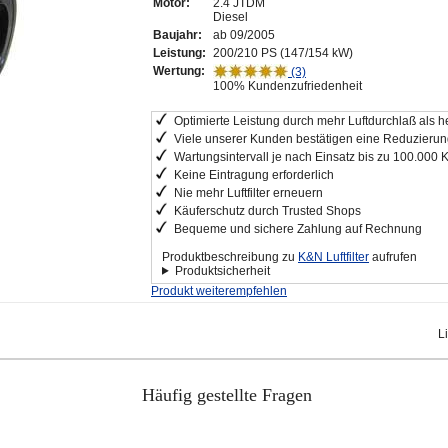
Motor:
2.4 JTDM
Diesel
Baujahr:
ab 09/2005
Leistung:
200/210 PS (147/154 kW)
Wertung:
(3)
100% Kundenzufriedenheit
Optimierte Leistung durch mehr Luftdurchlaß als he
Viele unserer Kunden bestätigen eine Reduzierung
Wartungsintervall je nach Einsatz bis zu 100.000 
Keine Eintragung erforderlich
Nie mehr Luftfilter erneuern
Käuferschutz durch Trusted Shops
Bequeme und sichere Zahlung auf Rechnung
Produktbeschreibung zu
K&N Luftfilter
aufrufen
Produktsicherheit
Produkt weiterempfehlen
L
Häufig gestellte Fragen