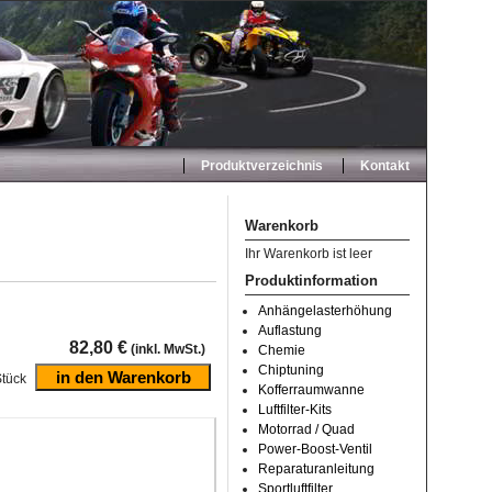
Produktverzeichnis
Kontakt
Warenkorb
Ihr Warenkorb ist leer
Produktinformation
Anhängelasterhöhung
Auflastung
82,80 €
(inkl. MwSt.)
Chemie
Chiptuning
tück
Kofferraumwanne
Luftfilter-Kits
Motorrad / Quad
Power-Boost-Ventil
Reparaturanleitung
Sportluftfilter