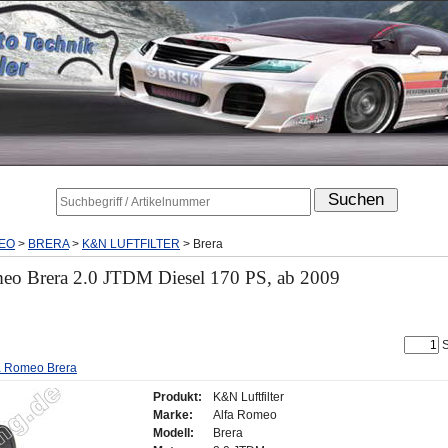
EO
>
BRERA
>
K&N LUFTFILTER
>
Brera
meo Brera 2.0 JTDM Diesel 170 PS, ab 2009
S
lfa Romeo Brera
Produkt:
K&N Luftfilter
Marke:
Alfa Romeo
Modell:
Brera