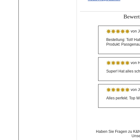
Bewert
von J
Bestellung: Toll! Ha
Produkt: Passgenau
von H
Super! Hat alles sc
von J
Alles perfekt. Top 
Haben Sie Fragen zu K&N 
Unse