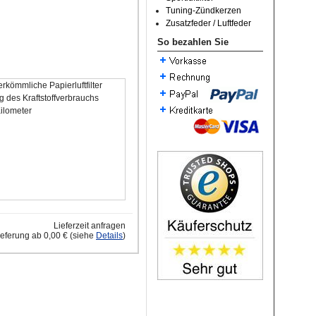
Tuning-Zündkerzen
Zusatzfeder / Luftfeder
So bezahlen Sie
rkömmliche Papierluftfilter
 des Kraftstoffverbrauchs
Kilometer
Lieferzeit anfragen
ieferung ab 0,00 € (siehe
Details
)