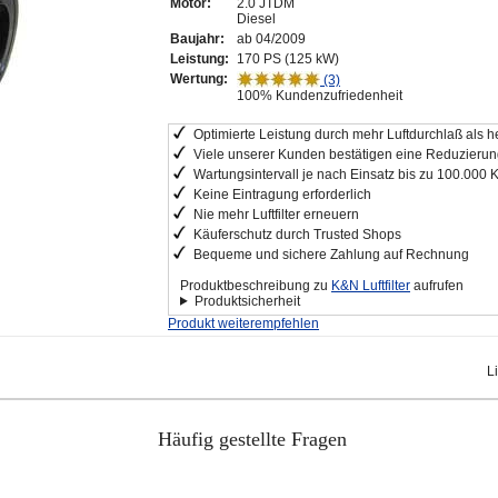
Motor:
2.0 JTDM
Diesel
Baujahr:
ab 04/2009
Leistung:
170 PS (125 kW)
Wertung:
(3)
100% Kundenzufriedenheit
Optimierte Leistung durch mehr Luftdurchlaß als he
Viele unserer Kunden bestätigen eine Reduzierung
Wartungsintervall je nach Einsatz bis zu 100.000 
Keine Eintragung erforderlich
Nie mehr Luftfilter erneuern
Käuferschutz durch Trusted Shops
Bequeme und sichere Zahlung auf Rechnung
Produktbeschreibung zu
K&N Luftfilter
aufrufen
Produktsicherheit
Produkt weiterempfehlen
L
Häufig gestellte Fragen