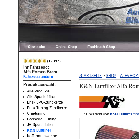
Startseite
Online-Shop
Fachbuch-Shop
(17397)
Ihr Fahrzeug:
Alfa Romeo Brera
STARTSEITE
>
SHOP
>
ALFA ROM
Fahrzeug ändern
Produktauswahl:
K&N Luftfilter Alfa Ro
Alle Produkte
Alle Sportluftfilter
Brisk LPG-Zündkerze
Brisk Tuning-Zündkerze
Chiptuning
Zur Übersicht von
K&N Luftfilter A
Gaspedal-Tuning
JR Sportluftfilter
K&N Luftfilter
Kofferraumwanne