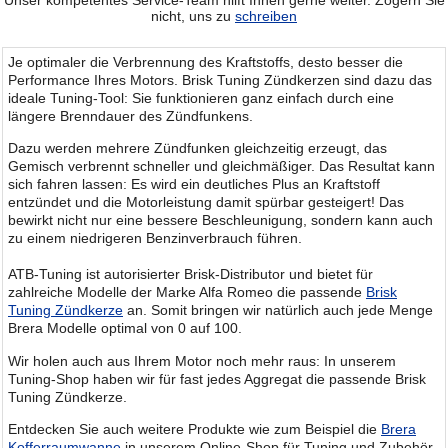
nicht, uns zu
schreiben
Je optimaler die Verbrennung des Kraftstoffs, desto besser die
Performance Ihres Motors. Brisk Tuning Zündkerzen sind dazu das
ideale Tuning-Tool: Sie funktionieren ganz einfach durch eine
längere Brenndauer des Zündfunkens.
Dazu werden mehrere Zündfunken gleichzeitig erzeugt, das
Gemisch verbrennt schneller und gleichmäßiger. Das Resultat kann
sich fahren lassen: Es wird ein deutliches Plus an Kraftstoff
entzündet und die Motorleistung damit spürbar gesteigert! Das
bewirkt nicht nur eine bessere Beschleunigung, sondern kann auch
zu einem niedrigeren Benzinverbrauch führen.
ATB-Tuning ist autorisierter Brisk-Distributor und bietet für
zahlreiche Modelle der Marke Alfa Romeo die passende
Brisk
Tuning Zündkerze
an. Somit bringen wir natürlich auch jede Menge
Brera Modelle optimal von 0 auf 100.
Wir holen auch aus Ihrem Motor noch mehr raus: In unserem
Tuning-Shop haben wir für fast jedes Aggregat die passende Brisk
Tuning Zündkerze.
Entdecken Sie auch weitere Produkte wie zum Beispiel die
Brera
Kofferraumwanne
in unserem Online-Shop für Tuning und Zubehör.