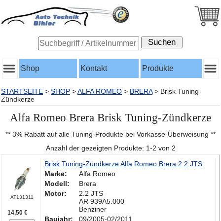
Shop
Kontakt
Produkte
STARTSEITE
>
SHOP
>
ALFA ROMEO
>
BRERA
>
Brisk Tuning-
Zündkerze
Alfa Romeo Brera Brisk Tuning-Zündkerze
** 3% Rabatt auf alle Tuning-Produkte bei Vorkasse-Überweisung **
Anzahl der gezeigten Produkte: 1-2 von 2
Brisk Tuning-Zündkerze Alfa Romeo Brera 2.2 JTS
Marke:
Alfa Romeo
Modell:
Brera
Motor:
2.2 JTS
AT131311
AR 939A5.000
Benziner
14,50 €
Baujahr:
09/2005-02/2011