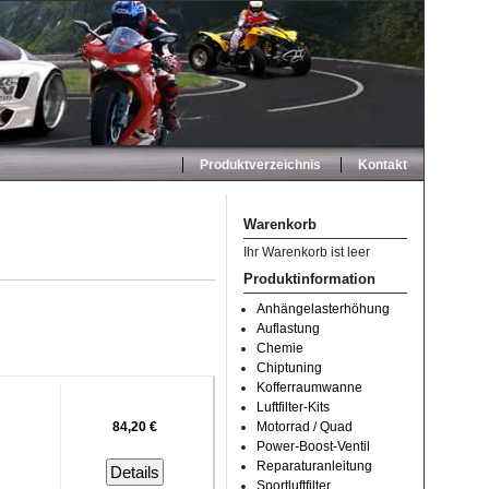
Produktverzeichnis
Kontakt
Warenkorb
Ihr Warenkorb ist leer
Produktinformation
Anhängelasterhöhung
Auflastung
Chemie
Chiptuning
Kofferraumwanne
Luftfilter-Kits
84,20 €
Motorrad / Quad
Power-Boost-Ventil
Reparaturanleitung
Details
Sportluftfilter