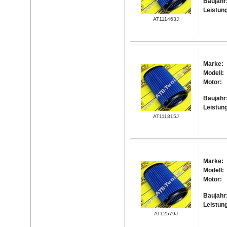
Baujahr
Leistun
AT111463J
Marke:
Modell:
Motor:
Baujahr
Leistun
AT111815J
Marke:
Modell:
Motor:
Baujahr
Leistun
AT12579J