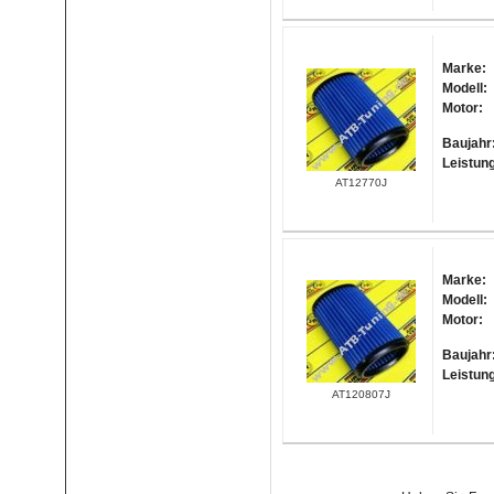
Marke:
Modell:
Motor:
Baujahr
Leistun
AT12770J
Marke:
Modell:
Motor:
Baujahr
Leistun
AT120807J