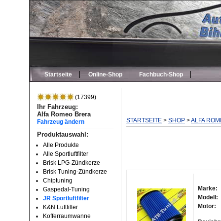
Startseite
Online-Shop
Fachbuch-Shop
(17399)
Ihr Fahrzeug:
Alfa Romeo Brera
STARTSEITE
>
SHOP
>
ALFA ROM
Fahrzeug ändern
Produktauswahl:
Alle Produkte
Alle Sportluftfilter
Brisk LPG-Zündkerze
Brisk Tuning-Zündkerze
Chiptuning
Marke:
Gaspedal-Tuning
Modell:
JR Sportluftfilter
Motor:
K&N Luftfilter
Kofferraumwanne