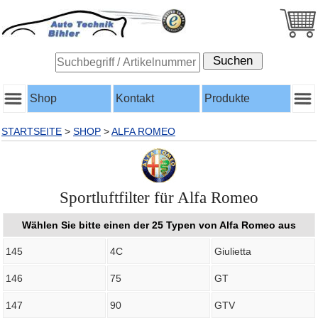
Shop
Kontakt
Produkte
STARTSEITE
>
SHOP
>
ALFA ROMEO
Sportluftfilter für Alfa Romeo
Wählen Sie bitte einen der 25 Typen von Alfa Romeo aus
145
4C
Giulietta
146
75
GT
147
90
GTV