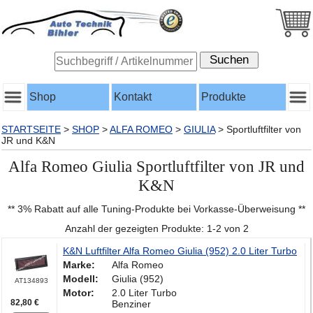
Shop
Kontakt
Produkte
STARTSEITE
>
SHOP
>
ALFA ROMEO
>
GIULIA
>
Sportluftfilter von
JR und K&N
Alfa Romeo Giulia Sportluftfilter von JR und
K&N
** 3% Rabatt auf alle Tuning-Produkte bei Vorkasse-Überweisung **
Anzahl der gezeigten Produkte: 1-2 von 2
K&N Luftfilter Alfa Romeo Giulia (952) 2.0 Liter Turbo
Marke:
Alfa Romeo
Modell:
Giulia (952)
AT134893
Motor:
2.0 Liter Turbo
82,80 €
Benziner