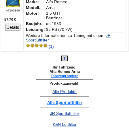
Marke:
Alfa Romeo
Modell:
Arna
AT100396
Motor:
1.5 GTI
Benziner
57,70 €
Baujahr:
ab 1983
Details
Leistung:
95 PS (70 kW)
Weitere Informationen zu Tuning mit einem
JR
Sportluftfilter
(1)
1
Ihr Fahrzeug:
Alfa Romeo Arna
Fahrzeug ändern
Produktauswahl:
Alle Produkte
Alle Sportluftfilter
JR Sportluftfilter
K&N Luftfilter