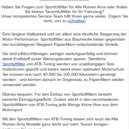
Haben Sie Fragen zum Sportluftfilter für Alfa Romeo Arna oder finden
Sie keinen Tauschluftfilter für Ihr Fahrzeug?
Unser kompetentes Service-Team hilft Ihnen gerne weiter. Zögern Sie
nicht, uns zu
schreiben
Eine längere Haltbarkeit und vor allem eine deutliche Steigerung der
Motor-Performance: Sportluftfilter aus Baumwolle bieten gegenüber
den kurzlebigeren Wegwerf-Papierfiltern entscheidende Vorteile.
Sie sind luftdurchlässiger, weniger wartungsanfällig und können
damit Kraftstoff sowie Wartungskosten sparen. Sämtliche
Sportluftfilter
von ATB-Tuning werden von unabhängigen Test-
Institutionen geprüft und bieten damit einen optimalen Motorschutz.
Sie müssen erst nach 40.000 bis 100.000 Kilometern gereinigt
werden - und können danach im Gegensatz zu Papierfiltern wieder
verwendet werden.
Ebenso bequem: Für den Einbau von Sportluftfiltern besteht
keinerlei Eintragungspflicht. Zudem steckt in den verschiedenen
Sportluftfiltern von ATB-Tuning jede Menge Know-How aus dem
Motorsport.
Mit den Sportluftfiltern von ATB-Tuning lassen sich auch die Alfa
Romeo Arna Modelle ganz leicht auf mehr Touren bringen -