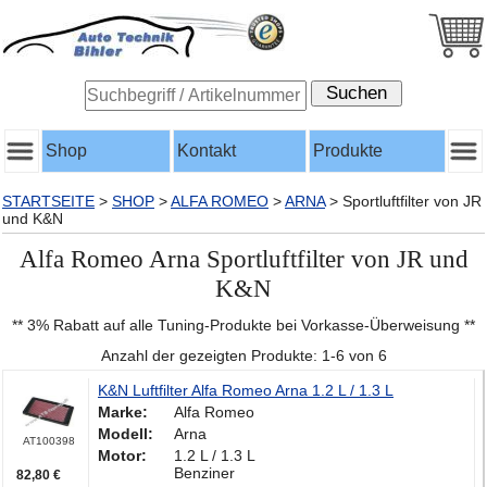
Shop
Kontakt
Produkte
STARTSEITE
>
SHOP
>
ALFA ROMEO
>
ARNA
>
Sportluftfilter von JR
und K&N
Alfa Romeo Arna Sportluftfilter von JR und
K&N
** 3% Rabatt auf alle Tuning-Produkte bei Vorkasse-Überweisung **
Anzahl der gezeigten Produkte: 1-6 von 6
K&N Luftfilter Alfa Romeo Arna 1.2 L / 1.3 L
Marke:
Alfa Romeo
Modell:
Arna
AT100398
Motor:
1.2 L / 1.3 L
Benziner
82,80 €