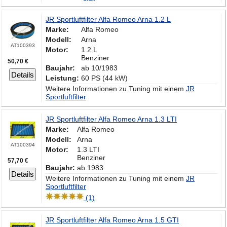
JR Sportluftfilter Alfa Romeo Arna 1.2 L
Marke:
Alfa Romeo
Modell:
Arna
AT100393
Motor:
1.2 L
Benziner
50,70 €
Baujahr:
ab 10/1983
Details
Leistung:
60 PS (44 kW)
Weitere Informationen zu Tuning mit einem
JR
Sportluftfilter
JR Sportluftfilter Alfa Romeo Arna 1.3 LTI
Marke:
Alfa Romeo
Modell:
Arna
AT100394
Motor:
1.3 LTI
Benziner
57,70 €
Baujahr:
ab 1983
Details
Weitere Informationen zu Tuning mit einem
JR
Sportluftfilter
(1)
JR Sportluftfilter Alfa Romeo Arna 1.5 GTI