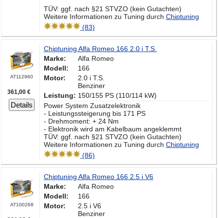
TÜV: ggf. nach §21 STVZO (kein Gutachten)
Weitere Informationen zu Tuning durch
Chiptuning
(83)
Chiptuning Alfa Romeo 166 2.0 i T.S.
Marke:
Alfa Romeo
Modell:
166
AT112960
Motor:
2.0 i T.S.
Benziner
361,00 €
Leistung:
150/155 PS (110/114 kW)
Details
Power System Zusatzelektronik
- Leistungssteigerung bis 171 PS
- Drehmoment: + 24 Nm
- Elektronik wird am Kabelbaum angeklemmt
TÜV: ggf. nach §21 STVZO (kein Gutachten)
Weitere Informationen zu Tuning durch
Chiptuning
(86)
Chiptuning Alfa Romeo 166 2.5 i V6
Marke:
Alfa Romeo
Modell:
166
AT100268
Motor:
2.5 i V6
Benziner