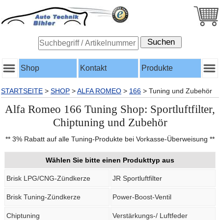
Shop
Kontakt
Produkte
STARTSEITE
>
SHOP
>
ALFA ROMEO
>
166
>
Tuning und Zubehör
Alfa Romeo 166 Tuning Shop: Sportluftfilter,
Chiptuning und Zubehör
** 3% Rabatt auf alle Tuning-Produkte bei Vorkasse-Überweisung **
Wählen Sie bitte einen Produkttyp aus
Brisk LPG/CNG-Zündkerze
JR Sportluftfilter
Brisk Tuning-Zündkerze
Power-Boost-Ventil
Chiptuning
Verstärkungs-/ Luftfeder