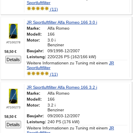
Sportluftfilter
(11)
JR Sportluftfilter Alfa Romeo 166 3.0 i
Marke:
Alfa Romeo
Modell:
166
Motor:
3.0 i
AT100278
Benziner
Baujahr:
09/1998-12/2007
58,50 €
Leistung:
220/226 PS (162/166 kW)
Details
Weitere Informationen zu Tuning mit einem
JR
Sportluftfilter
(11)
JR Sportluftfilter Alfa Romeo 166 3.2 i
Marke:
Alfa Romeo
Modell:
166
Motor:
3.2 i
AT100273
Benziner
Baujahr:
09/2003-12/2007
58,50 €
Leistung:
240 PS (176 kW)
Details
Weitere Informationen zu Tuning mit einem
JR
Sportluftfilter