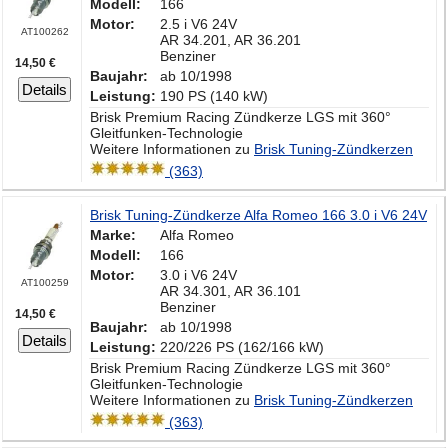
Modell:
166
Motor:
2.5 i V6 24V
AT100262
AR 34.201, AR 36.201
Benziner
14,50 €
Baujahr:
ab 10/1998
Details
Leistung:
190 PS (140 kW)
Brisk Premium Racing Zündkerze LGS mit 360°
Gleitfunken-Technologie
Weitere Informationen zu
Brisk Tuning-Zündkerzen
(363)
Brisk Tuning-Zündkerze Alfa Romeo 166 3.0 i V6 24V
Marke:
Alfa Romeo
Modell:
166
Motor:
3.0 i V6 24V
AT100259
AR 34.301, AR 36.101
Benziner
14,50 €
Baujahr:
ab 10/1998
Details
Leistung:
220/226 PS (162/166 kW)
Brisk Premium Racing Zündkerze LGS mit 360°
Gleitfunken-Technologie
Weitere Informationen zu
Brisk Tuning-Zündkerzen
(363)