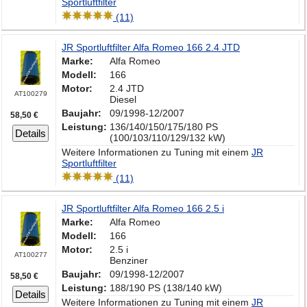
Sportluftfilter
(11)
JR Sportluftfilter Alfa Romeo 166 2.4 JTD
Marke:
Alfa Romeo
Modell:
166
Motor:
2.4 JTD
AT100279
Diesel
Baujahr:
09/1998-12/2007
58,50 €
Leistung:
136/140/150/175/180 PS
Details
(100/103/110/129/132 kW)
Weitere Informationen zu Tuning mit einem
JR
Sportluftfilter
(11)
JR Sportluftfilter Alfa Romeo 166 2.5 i
Marke:
Alfa Romeo
Modell:
166
Motor:
2.5 i
AT100277
Benziner
Baujahr:
09/1998-12/2007
58,50 €
Leistung:
188/190 PS (138/140 kW)
Details
Weitere Informationen zu Tuning mit einem
JR