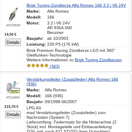
Brisk Tuning-Zündkerze Alfa Romeo 166 3.2 i V6 24V
Marke:
Alfa Romeo
Modell:
166
Motor:
3.2 i V6 24V
AT103620
AR 936A.000
Benziner
14,50 €
Baujahr:
ab 10/2003
Details
Leistung:
239 PS (176 kW)
Brisk Premium Racing Zündkerze LGS mit 360°
Gleitfunken-Technologie
Weitere Informationen zu
Brisk Tuning-Zündkerzen
(363)
Verstärkungsfeder (Zusatzfeder) Alfa Romeo 166
(936)
Marke:
Alfa Romeo
Modell:
166 (936)
AT110691
Baujahr:
09/1998-06/2007
215,70 €
LPG-Kit
mad Verstärkungsfeder (Zusatzfeder) zum
Details
Nachrüsten (System 7)
Lieferumfang: Federnsatz für die Hinterachse (2
Stück) incl. Montageteile und Einbauanleitung
TÜV: ggf. nach §21 STVZO (kein Gutachten)