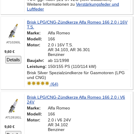
Weitere Informationen zu
Verstärkungsfeder und
Luftfeder
Brisk LPG/CNG-Zündkerze Alfa Romeo 166 2.0 i 16V
T.S.
Marke:
Alfa Romeo
Modell:
166
AT10260L
Motor:
2.0 i 16V T.S.
AR 34.103, AR 36.301
9,60 €
Benziner
Details
Baujahr:
ab 11/1998
Leistung:
150/155 PS (110/114 kW)
Brisk Silver Spezialzündkerze für Gasmotoren (LPG
und CNG)
(64)
Brisk LPG/CNG-Zündkerze Alfa Romeo 166 2.0 i V6
24V
Marke:
Alfa Romeo
Modell:
166
AT126181L
Motor:
2.0 i V6 24V
AR 34.102
9,60 €
Benziner