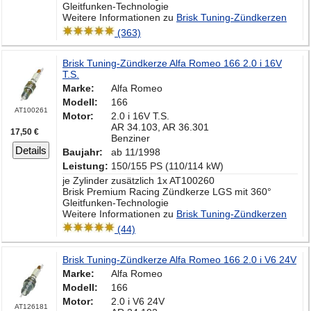
Gleitfunken-Technologie
Weitere Informationen zu
Brisk Tuning-Zündkerzen
(363)
Brisk Tuning-Zündkerze Alfa Romeo 166 2.0 i 16V
T.S.
Marke:
Alfa Romeo
Modell:
166
AT100261
Motor:
2.0 i 16V T.S.
AR 34.103, AR 36.301
17,50 €
Benziner
Details
Baujahr:
ab 11/1998
Leistung:
150/155 PS (110/114 kW)
je Zylinder zusätzlich 1x AT100260
Brisk Premium Racing Zündkerze LGS mit 360°
Gleitfunken-Technologie
Weitere Informationen zu
Brisk Tuning-Zündkerzen
(44)
Brisk Tuning-Zündkerze Alfa Romeo 166 2.0 i V6 24V
Marke:
Alfa Romeo
Modell:
166
Motor:
2.0 i V6 24V
AT126181