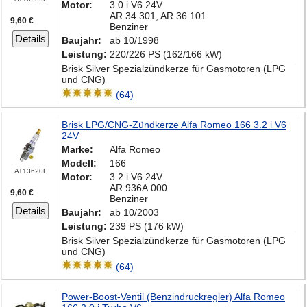
Motor:
3.0 i V6 24V
AR 34.301, AR 36.101
9,60 €
Benziner
Details
Baujahr:
ab 10/1998
Leistung:
220/226 PS (162/166 kW)
Brisk Silver Spezialzündkerze für Gasmotoren (LPG
und CNG)
(64)
Brisk LPG/CNG-Zündkerze Alfa Romeo 166 3.2 i V6
24V
Marke:
Alfa Romeo
Modell:
166
AT13620L
Motor:
3.2 i V6 24V
AR 936A.000
9,60 €
Benziner
Details
Baujahr:
ab 10/2003
Leistung:
239 PS (176 kW)
Brisk Silver Spezialzündkerze für Gasmotoren (LPG
und CNG)
(64)
Power-Boost-Ventil (Benzindruckregler) Alfa Romeo