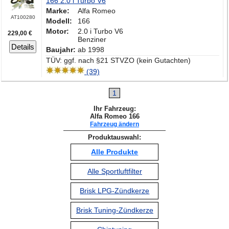
166 2.0 i Turbo V6
Marke:
Alfa Romeo
AT100280
Modell:
166
Motor:
2.0 i Turbo V6
229,00 €
Benziner
Details
Baujahr:
ab 1998
TÜV: ggf. nach §21 STVZO (kein Gutachten)
(39)
1
Ihr Fahrzeug:
Alfa Romeo 166
Fahrzeug ändern
Produktauswahl:
Alle Produkte
Alle Sportluftfilter
Brisk LPG-Zündkerze
Brisk Tuning-Zündkerze