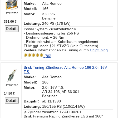
Marke:
Alfa Romeo
Modell:
166
AT126755
Motor:
3.2 i V6
Benziner
361,00 €
Leistung:
240 PS (176 kW)
Details
Power System Zusatzelektronik
- Leistungssteigerung bis 256 PS
- Drehmoment: + 26 Nm
- Elektronik wird am Kabelbaum angeklemmt
TÜV: ggf. nach §21 STVZO (kein Gutachten)
Weitere Informationen zu Tuning durch
Chiptuning
(86)
Brisk Tuning-Zündkerze Alfa Romeo 166 2.0 i 16V
T.S.
Marke:
Alfa Romeo
Modell:
166
AT100260
Motor:
2.0 i 16V T.S.
AR 34.103, AR 36.301
14,50 €
Benziner
Details
Baujahr:
ab 11/1998
Leistung:
150/155 PS (110/114 kW)
je Zylinder zusätzlich 1x AT100261
Brisk Premium Racing Zündkerze LGS mit 360°