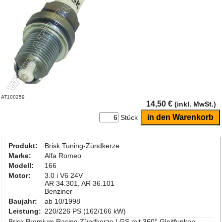
AT100259
14,50 €
(inkl. MwSt.)
Stück
Produkt:
Brisk Tuning-Zündkerze
Marke:
Alfa Romeo
Modell:
166
Motor:
3.0 i V6 24V
AR 34.301, AR 36.101
Benziner
Baujahr:
ab 10/1998
Leistung:
220/226 PS (162/166 kW)
Brisk Premium Racing Zündkerze LGS mit 360° Gleitfunken-