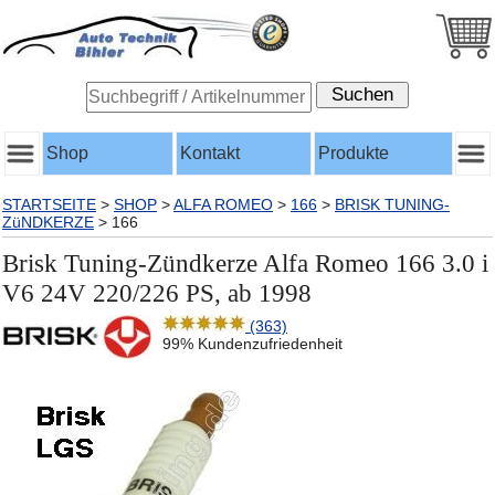
Shop
Kontakt
Produkte
STARTSEITE
>
SHOP
>
ALFA ROMEO
>
166
>
BRISK TUNING-
ZüNDKERZE
>
166
Brisk Tuning-Zündkerze Alfa Romeo 166 3.0 i
V6 24V 220/226 PS, ab 1998
(363)
99% Kundenzufriedenheit