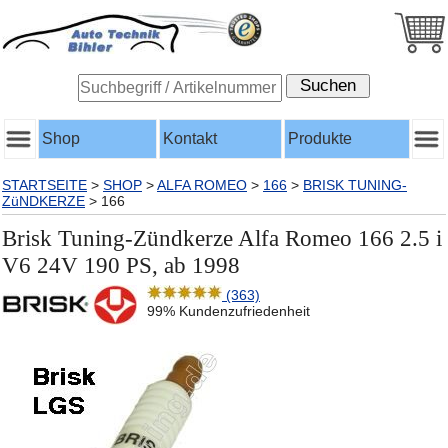
Shop
Kontakt
Produkte
STARTSEITE
>
SHOP
>
ALFA ROMEO
>
166
>
BRISK TUNING-
ZüNDKERZE
>
166
Brisk Tuning-Zündkerze Alfa Romeo 166 2.5 i
V6 24V 190 PS, ab 1998
(363)
99% Kundenzufriedenheit