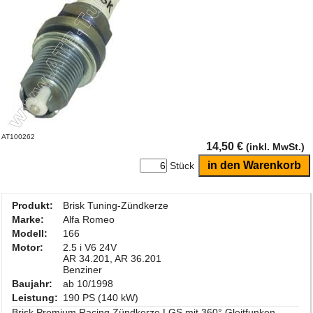
AT100262
14,50 €
(inkl. MwSt.)
Stück
Produkt:
Brisk Tuning-Zündkerze
Marke:
Alfa Romeo
Modell:
166
Motor:
2.5 i V6 24V
AR 34.201, AR 36.201
Benziner
Baujahr:
ab 10/1998
Leistung:
190 PS (140 kW)
Brisk Premium Racing Zündkerze LGS mit 360° Gleitfunken-