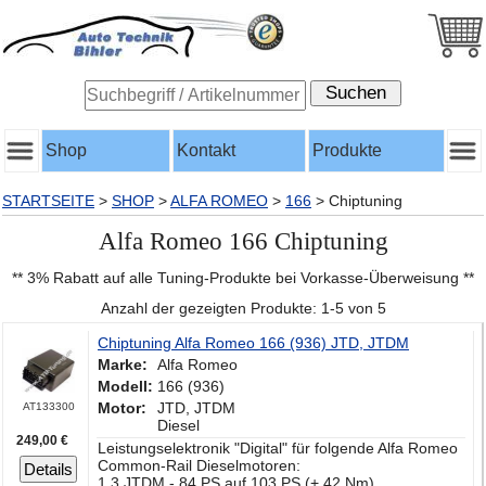
Shop
Kontakt
Produkte
STARTSEITE
>
SHOP
>
ALFA ROMEO
>
166
>
Chiptuning
Alfa Romeo 166 Chiptuning
** 3% Rabatt auf alle Tuning-Produkte bei Vorkasse-Überweisung **
Anzahl der gezeigten Produkte: 1-5 von 5
Chiptuning Alfa Romeo 166 (936) JTD, JTDM
Marke:
Alfa Romeo
Modell:
166 (936)
Motor:
JTD, JTDM
AT133300
Diesel
249,00 €
Leistungselektronik "Digital" für folgende Alfa Romeo
Common-Rail Dieselmotoren:
Details
1.3 JTDM - 84 PS auf 103 PS (+ 42 Nm)