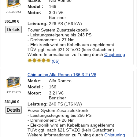
Marke:
Alfa Romeo
Modell:
166
AT100263
Motor:
3.0 i V6
Benziner
361,00 €
Leistung:
226 PS (166 kW)
Details
Power System Zusatzelektronik
- Leistungssteigerung bis 243 PS
- Drehmoment: + 27 Nm
- Elektronik wird am Kabelbaum angeklemmt
TÜV: ggf. nach §21 STVZO (kein Gutachten)
Weitere Informationen zu Tuning durch
Chiptuning
(86)
Chiptuning Alfa Romeo 166 3.2 i V6
Marke:
Alfa Romeo
Modell:
166
AT126755
Motor:
3.2 i V6
Benziner
361,00 €
Leistung:
240 PS (176 kW)
Details
Power System Zusatzelektronik
- Leistungssteigerung bis 256 PS
- Drehmoment: + 26 Nm
- Elektronik wird am Kabelbaum angeklemmt
TÜV: ggf. nach §21 STVZO (kein Gutachten)
Weitere Informationen zu Tuning durch
Chiptuning