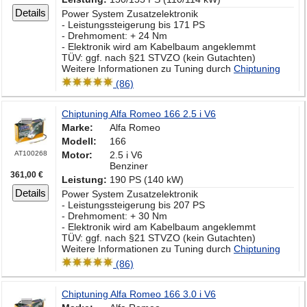
Details
Power System Zusatzelektronik
- Leistungssteigerung bis 171 PS
- Drehmoment: + 24 Nm
- Elektronik wird am Kabelbaum angeklemmt
TÜV: ggf. nach §21 STVZO (kein Gutachten)
Weitere Informationen zu Tuning durch
Chiptuning
(86)
Chiptuning Alfa Romeo 166 2.5 i V6
Marke:
Alfa Romeo
Modell:
166
AT100268
Motor:
2.5 i V6
Benziner
361,00 €
Leistung:
190 PS (140 kW)
Details
Power System Zusatzelektronik
- Leistungssteigerung bis 207 PS
- Drehmoment: + 30 Nm
- Elektronik wird am Kabelbaum angeklemmt
TÜV: ggf. nach §21 STVZO (kein Gutachten)
Weitere Informationen zu Tuning durch
Chiptuning
(86)
Chiptuning Alfa Romeo 166 3.0 i V6