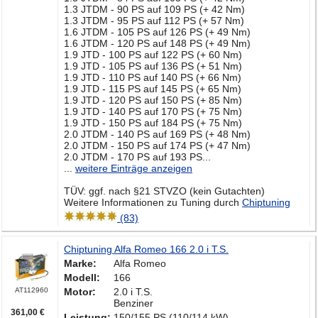
1.3 JTDM - 90 PS auf 109 PS (+ 42 Nm)
1.3 JTDM - 95 PS auf 112 PS (+ 57 Nm)
1.6 JTDM - 105 PS auf 126 PS (+ 49 Nm)
1.6 JTDM - 120 PS auf 148 PS (+ 49 Nm)
1.9 JTD - 100 PS auf 122 PS (+ 60 Nm)
1.9 JTD - 105 PS auf 136 PS (+ 51 Nm)
1.9 JTD - 110 PS auf 140 PS (+ 66 Nm)
1.9 JTD - 115 PS auf 145 PS (+ 65 Nm)
1.9 JTD - 120 PS auf 150 PS (+ 85 Nm)
1.9 JTD - 140 PS auf 170 PS (+ 75 Nm)
1.9 JTD - 150 PS auf 184 PS (+ 75 Nm)
2.0 JTDM - 140 PS auf 169 PS (+ 48 Nm)
2.0 JTDM - 150 PS auf 174 PS (+ 47 Nm)
2.0 JTDM - 170 PS auf 193 PS...
...
weitere Einträge anzeigen
TÜV: ggf. nach §21 STVZO (kein Gutachten)
Weitere Informationen zu Tuning durch
Chiptuning
(83)
Chiptuning Alfa Romeo 166 2.0 i T.S.
Marke:
Alfa Romeo
Modell:
166
AT112960
Motor:
2.0 i T.S.
Benziner
361,00 €
Leistung:
150/155 PS (110/114 kW)