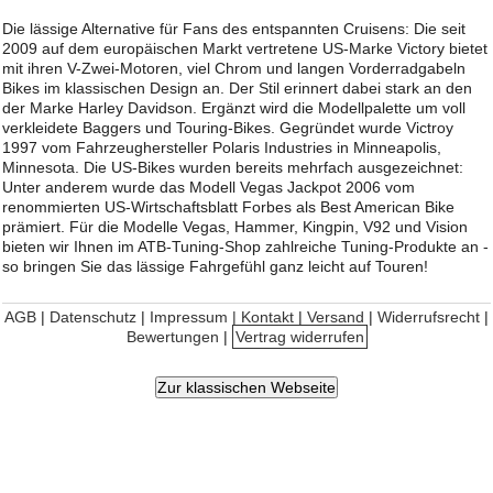
Die lässige Alternative für Fans des entspannten Cruisens: Die seit
2009 auf dem europäischen Markt vertretene US-Marke Victory bietet
mit ihren V-Zwei-Motoren, viel Chrom und langen Vorderradgabeln
Bikes im klassischen Design an. Der Stil erinnert dabei stark an den
der Marke Harley Davidson. Ergänzt wird die Modellpalette um voll
verkleidete Baggers und Touring-Bikes. Gegründet wurde Victroy
1997 vom Fahrzeughersteller Polaris Industries in Minneapolis,
Minnesota. Die US-Bikes wurden bereits mehrfach ausgezeichnet:
Unter anderem wurde das Modell Vegas Jackpot 2006 vom
renommierten US-Wirtschaftsblatt Forbes als Best American Bike
prämiert. Für die Modelle Vegas, Hammer, Kingpin, V92 und Vision
bieten wir Ihnen im ATB-Tuning-Shop zahlreiche Tuning-Produkte an -
so bringen Sie das lässige Fahrgefühl ganz leicht auf Touren!
AGB
|
Datenschutz
|
Impressum | Kontakt
|
Versand
|
Widerrufsrecht
|
Bewertungen
|
Vertrag widerrufen