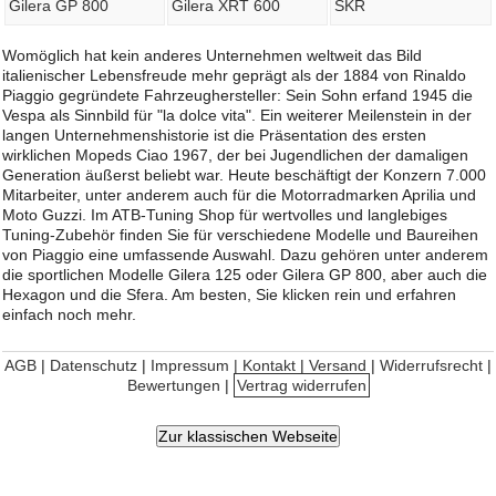
Gilera GP 800
Gilera XRT 600
SKR
Womöglich hat kein anderes Unternehmen weltweit das Bild
italienischer Lebensfreude mehr geprägt als der 1884 von Rinaldo
Piaggio gegründete Fahrzeughersteller: Sein Sohn erfand 1945 die
Vespa als Sinnbild für "la dolce vita". Ein weiterer Meilenstein in der
langen Unternehmenshistorie ist die Präsentation des ersten
wirklichen Mopeds Ciao 1967, der bei Jugendlichen der damaligen
Generation äußerst beliebt war. Heute beschäftigt der Konzern 7.000
Mitarbeiter, unter anderem auch für die Motorradmarken Aprilia und
Moto Guzzi. Im ATB-Tuning Shop für wertvolles und langlebiges
Tuning-Zubehör finden Sie für verschiedene Modelle und Baureihen
von Piaggio eine umfassende Auswahl. Dazu gehören unter anderem
die sportlichen Modelle Gilera 125 oder Gilera GP 800, aber auch die
Hexagon und die Sfera. Am besten, Sie klicken rein und erfahren
einfach noch mehr.
AGB
|
Datenschutz
|
Impressum | Kontakt
|
Versand
|
Widerrufsrecht
|
Bewertungen
|
Vertrag widerrufen