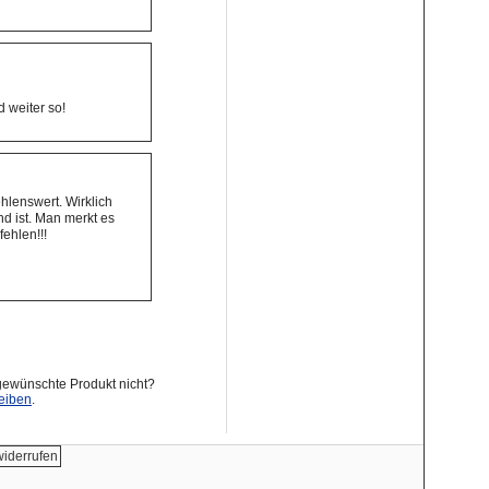
 weiter so!
ehlenswert. Wirklich
d ist. Man merkt es
ehlen!!!
 gewünschte Produkt nicht?
eiben
.
widerrufen