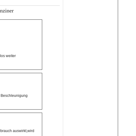
nziner
los weiter
r Beschleunigung
rbrauch auswirkt,wird