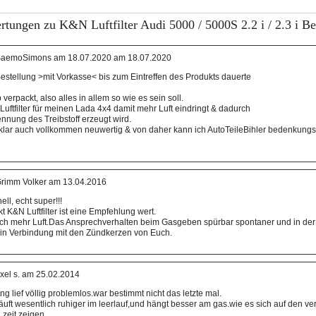
tungen zu K&N Luftfilter Audi 5000 / 5000S 2.2 i / 2.3 i Be
aemoSimons am 18.07.2020 am 18.07.2020
estellung >mit Vorkasse< bis zum Eintreffen des Produkts dauerte
verpackt, also alles in allem so wie es sein soll.
Luftfilter für meinen Lada 4x4 damit mehr Luft eindringt & dadurch
nnung des Treibstoff erzeugt wird.
 klar auch vollkommen neuwertig & von daher kann ich AutoTeileBihler bedenkungs
rimm Volker am 13.04.2016
ell, echt super!!!
 K&N Luftfilter ist eine Empfehlung wert.
lich mehr Luft.Das Ansprechverhalten beim Gasgeben spürbar spontaner und in de
em in Verbindung mit den Zündkerzen von Euch.
xel s. am 25.02.2014
ng lief völlig problemlos.war bestimmt nicht das letzte mal.
läuft wesentlich ruhiger im leerlauf,und hängt besser am gas.wie es sich auf den ve
 zeit zeigen.