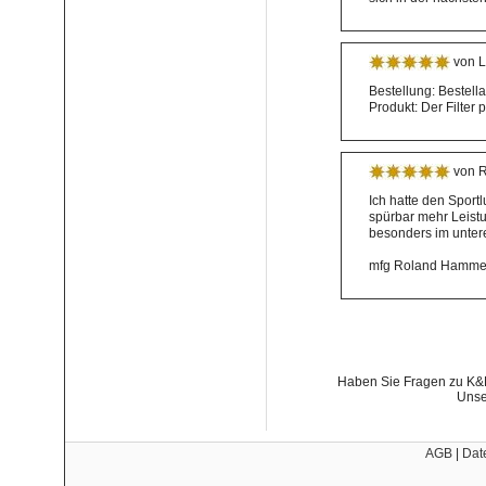
von L
Bestellung: Bestell
Produkt: Der Filter
von R
Ich hatte den Sportl
spürbar mehr Leist
besonders im unter
mfg Roland Hamme
Haben Sie Fragen zu K&N 
Unse
AGB
|
Dat