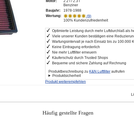
Motor:
2.2 i / 2.3 i
Benziner
Baujahr:
1978-1988
Wertung:
(9)
100% Kundenzufriedenheit
Optimierte Leistung durch mehr Luftdurchlaß als he
Viele unserer Kunden bestätigen eine Reduzierung
Wartungsintervall je nach Einsatz bis zu 100.000 
Keine Eintragung erforderlich
Nie mehr Luftfilter erneuern
Käuferschutz durch Trusted Shops
Bequeme und sichere Zahlung auf Rechnung
Produktbeschreibung zu
K&N Luftfilter
aufrufen
Produktsicherheit
Produkt weiterempfehlen
L
Häufig gestellte Fragen