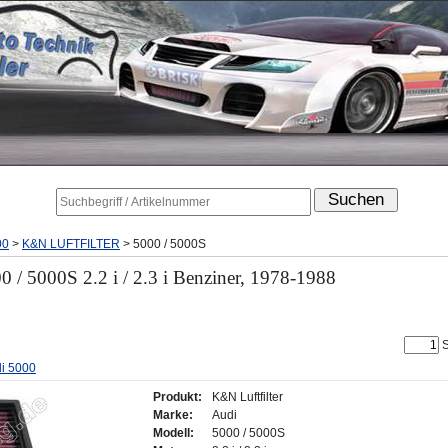
00
>
K&N LUFTFILTER
>
5000 / 5000S
 / 5000S 2.2 i / 2.3 i Benziner, 1978-1988
S
di 5000
Produkt:
K&N Luftfilter
Marke:
Audi
Modell:
5000 / 5000S