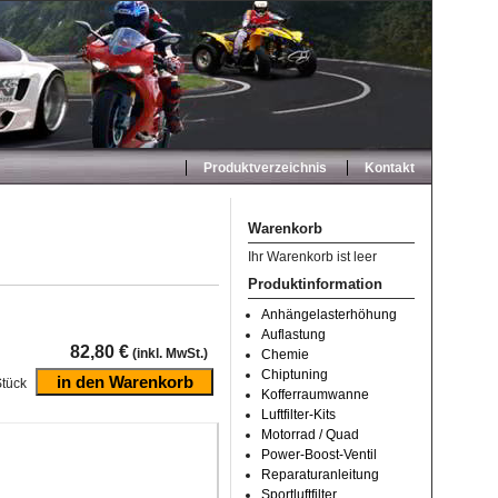
Produktverzeichnis
Kontakt
Warenkorb
Ihr Warenkorb ist leer
Produktinformation
Anhängelasterhöhung
Auflastung
82,80 €
(inkl. MwSt.)
Chemie
Chiptuning
tück
Kofferraumwanne
Luftfilter-Kits
Motorrad / Quad
Power-Boost-Ventil
Reparaturanleitung
Sportluftfilter