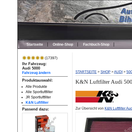
Startseite
Online-Shop
Fachbuch-Shop
(17397)
Ihr Fahrzeug:
Audi 5000
STARTSEITE
>
SHOP
>
AUDI
>
50
Fahrzeug ändern
Produktauswahl:
K&N Luftfilter Audi 5000
Alle Produkte
Alle Sportluftfilter
JR Sportluftfilter
K&N Luftfilter
Zur Übersicht von
K&N Luftfilter Au
Passend dazu: