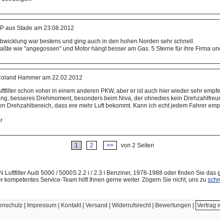
P aus Stade am 23.08.2012
abwicklung war bestens und ging auch in den hohen Norden sehr schnell.
 paßte wie "angegossen" und Motor hängt besser am Gas. 5 Sterne für ihre Firma und
oland Hammer am 22.02.2012
uftfilter schon voher in einem anderen PKW, aber er ist auch hier wieder sehr empf
ung, besseres Drehmoment, besonders beim Niva, der ohnedies kein Drehzahlfreun
en Drehzahlbereich, dass ere mehr Luft bekommt. Kann ich echt jedem Fahrer empf
r
1
2
>>
von 2 Seiten
Luftfilter Audi 5000 / 5000S 2.2 i / 2.3 i Benziner, 1978-1988 oder finden Sie das
r kompetentes Service-Team hilft Ihnen gerne weiter. Zögern Sie nicht, uns zu
schr
enschutz
|
Impressum | Kontakt
|
Versand
|
Widerrufsrecht
|
Bewertungen
|
Vertrag 