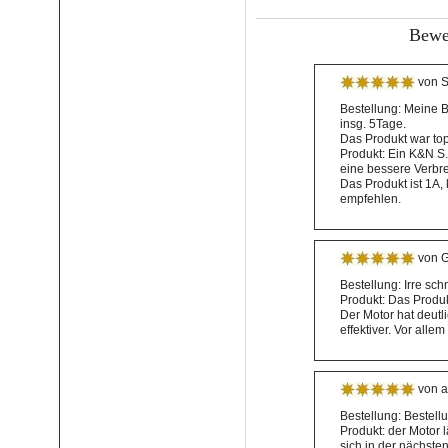
Bewer
von S
Bestellung: Meine B
insg. 5Tage.
Das Produkt war top 
Produkt: Ein K&N S.
eine bessere Verbre
Das Produkt ist 1A,
empfehlen.
von G
Bestellung: Irre schn
Produkt: Das Produkt
Der Motor hat deut
effektiver. Vor all
von a
Bestellung: Bestellu
Produkt: der Motor 
sich in der nächsten