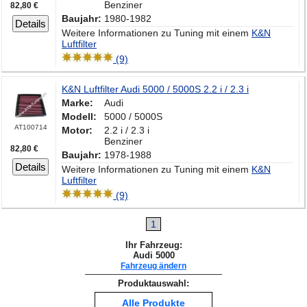
Benziner
82,80 €
Baujahr:
1980-1982
Details
Weitere Informationen zu Tuning mit einem
K&N
Luftfilter
(9)
K&N Luftfilter Audi 5000 / 5000S 2.2 i / 2.3 i
Marke:
Audi
Modell:
5000 / 5000S
AT100714
Motor:
2.2 i / 2.3 i
Benziner
82,80 €
Baujahr:
1978-1988
Details
Weitere Informationen zu Tuning mit einem
K&N
Luftfilter
(9)
1
Ihr Fahrzeug:
Audi 5000
Fahrzeug ändern
Produktauswahl:
Alle Produkte