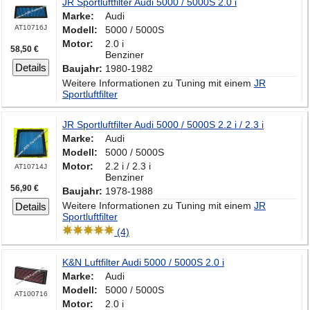
JR Sportluftfilter Audi 5000 / 5000S 2.0 i
Marke:
Audi
AT10716J
Modell:
5000 / 5000S
Motor:
2.0 i
58,50 €
Benziner
Details
Baujahr:
1980-1982
Weitere Informationen zu Tuning mit einem
JR
Sportluftfilter
JR Sportluftfilter Audi 5000 / 5000S 2.2 i / 2.3 i
Marke:
Audi
Modell:
5000 / 5000S
Motor:
2.2 i / 2.3 i
AT10714J
Benziner
56,90 €
Baujahr:
1978-1988
Weitere Informationen zu Tuning mit einem
JR
Details
Sportluftfilter
(4)
K&N Luftfilter Audi 5000 / 5000S 2.0 i
Marke:
Audi
Modell:
5000 / 5000S
AT100716
Motor:
2.0 i