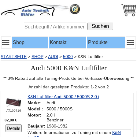
Shop
Kontakt
Produkte
STARTSEITE
>
SHOP
>
AUDI
>
5000
>
K&N Luftfilter
Audi 5000 K&N Luftfilter
** 3% Rabatt auf alle Tuning-Produkte bei Vorkasse-Überweisung **
Anzahl der gezeigten Produkte: 1-2 von 2
K&N Luftfilter Audi 5000 / 5000S 2.0 i
Marke:
Audi
Modell:
5000 / 5000S
AT100716
Motor:
2.0 i
Benziner
82,80 €
Baujahr:
1980-1982
Details
Weitere Informationen zu Tuning mit einem
K&N