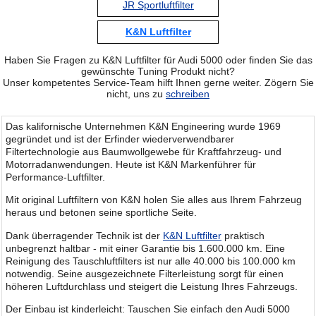
JR Sportluftfilter
K&N Luftfilter
Haben Sie Fragen zu K&N Luftfilter für Audi 5000 oder finden Sie das
gewünschte Tuning Produkt nicht?
Unser kompetentes Service-Team hilft Ihnen gerne weiter. Zögern Sie
nicht, uns zu
schreiben
Das kalifornische Unternehmen K&N Engineering wurde 1969
gegründet und ist der Erfinder wiederverwendbarer
Filtertechnologie aus Baumwollgewebe für Kraftfahrzeug- und
Motorradanwendungen. Heute ist K&N Markenführer für
Performance-Luftfilter.
Mit original Luftfiltern von K&N holen Sie alles aus Ihrem Fahrzeug
heraus und betonen seine sportliche Seite.
Dank überragender Technik ist der
K&N Luftfilter
praktisch
unbegrenzt haltbar - mit einer Garantie bis 1.600.000 km. Eine
Reinigung des Tauschluftfilters ist nur alle 40.000 bis 100.000 km
notwendig. Seine ausgezeichnete Filterleistung sorgt für einen
höheren Luftdurchlass und steigert die Leistung Ihres Fahrzeugs.
Der Einbau ist kinderleicht: Tauschen Sie einfach den Audi 5000