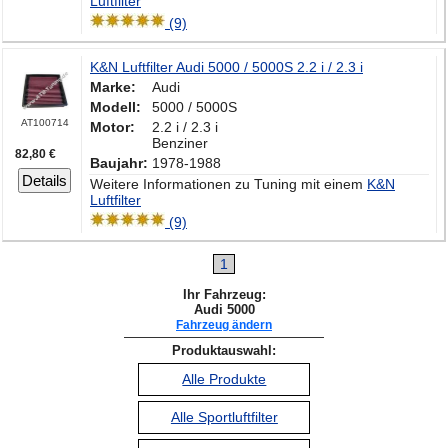
Luftfilter
(9)
K&N Luftfilter Audi 5000 / 5000S 2.2 i / 2.3 i
Marke:
Audi
Modell:
5000 / 5000S
AT100714
Motor:
2.2 i / 2.3 i
Benziner
82,80 €
Baujahr:
1978-1988
Details
Weitere Informationen zu Tuning mit einem
K&N
Luftfilter
(9)
1
Ihr Fahrzeug:
Audi 5000
Fahrzeug ändern
Produktauswahl:
Alle Produkte
Alle Sportluftfilter