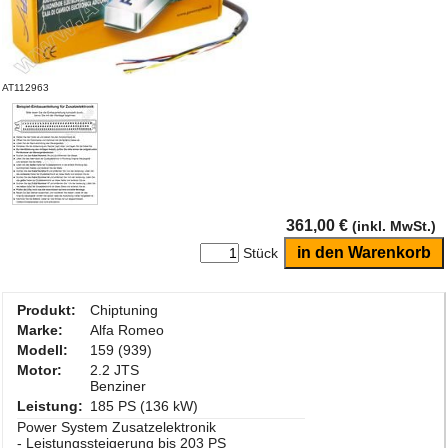
AT112963
361,00 €
(inkl. MwSt.)
Stück
Produkt:
Chiptuning
Marke:
Alfa Romeo
Modell:
159 (939)
Motor:
2.2 JTS
Benziner
Leistung:
185 PS (136 kW)
Power System Zusatzelektronik
- Leistungssteigerung bis 203 PS