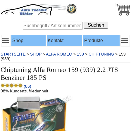
Shop
Kontakt
Produkte
STARTSEITE
>
SHOP
>
ALFA ROMEO
>
159
>
CHIPTUNING
>
159
(939)
Chiptuning Alfa Romeo 159 (939) 2.2 JTS
Benziner 185 PS
(86)
98% Kundenzufriedenheit