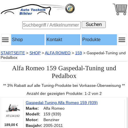
Shop
Kontakt
Produkte
STARTSEITE
>
SHOP
>
ALFA ROMEO
>
159
>
Gaspedal-Tuning und
Pedalbox
Alfa Romeo 159 Gaspedal-Tuning und
Pedalbox
** 3% Rabatt auf alle Tuning-Produkte bei Vorkasse-Überweisung **
Anzahl der gezeigten Produkte: 1-2 von 2
Gaspedal-Tuning Alfa Romeo 159 (939)
Marke:
Alfa Romeo
Modell:
159 (939)
AT134192
Motor:
Benziner
189,00 €
Baujahr:
2005-2011