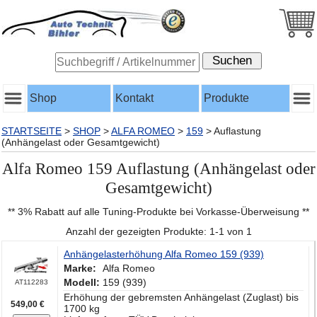
Shop
Kontakt
Produkte
STARTSEITE
>
SHOP
>
ALFA ROMEO
>
159
>
Auflastung
(Anhängelast oder Gesamtgewicht)
Alfa Romeo 159 Auflastung (Anhängelast oder
Gesamtgewicht)
** 3% Rabatt auf alle Tuning-Produkte bei Vorkasse-Überweisung **
Anzahl der gezeigten Produkte: 1-1 von 1
Anhängelasterhöhung Alfa Romeo 159 (939)
Marke:
Alfa Romeo
Modell:
159 (939)
AT112283
Erhöhung der gebremsten Anhängelast (Zuglast) bis
549,00 €
1700 kg