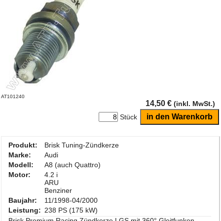
AT101240
14,50 €
(inkl. MwSt.)
Stück
Produkt:
Brisk Tuning-Zündkerze
Marke:
Audi
Modell:
A8 (auch Quattro)
Motor:
4.2 i
ARU
Benziner
Baujahr:
11/1998-04/2000
Leistung:
238 PS (175 kW)
Brisk Premium Racing Zündkerze LGS mit 360° Gleitfunken-