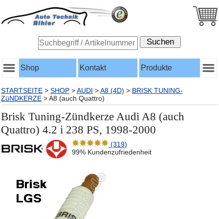
Shop
Kontakt
Produkte
STARTSEITE
>
SHOP
>
AUDI
>
A8 (4D)
>
BRISK TUNING-
ZüNDKERZE
>
A8 (auch Quattro)
Brisk Tuning-Zündkerze Audi A8 (auch
Quattro) 4.2 i 238 PS, 1998-2000
(319)
99% Kundenzufriedenheit