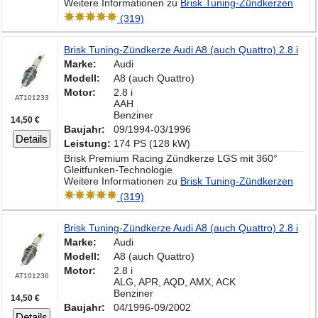
Weitere Informationen zu
Brisk Tuning-Zündkerzen
(319)
Brisk Tuning-Zündkerze Audi A8 (auch Quattro) 2.8 i
Marke:
Audi
Modell:
A8 (auch Quattro)
Motor:
2.8 i
AT101233
AAH
Benziner
14,50 €
Baujahr:
09/1994-03/1996
Details
Leistung:
174 PS (128 kW)
Brisk Premium Racing Zündkerze LGS mit 360°
Gleitfunken-Technologie
Weitere Informationen zu
Brisk Tuning-Zündkerzen
(319)
Brisk Tuning-Zündkerze Audi A8 (auch Quattro) 2.8 i
Marke:
Audi
Modell:
A8 (auch Quattro)
Motor:
2.8 i
AT101236
ALG, APR, AQD, AMX, ACK
Benziner
14,50 €
Baujahr:
04/1996-09/2002
Details