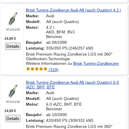
Brisk Tuning-Zündkerze Audi A8 (auch Quattro) 4.2 i
Marke:
Audi
Modell:
A8 (auch Quattro)
Motor:
4.2 i
AT101239
AKD, BFM, BVJ
Benziner
14,50 €
Baujahr:
ab 08/1998
Details
Leistung:
335/350 PS (246/257 kW)
Brisk Premium Racing Zündkerze LGS mit 360°
Gleitfunken-Technologie
Weitere Informationen zu
Brisk Tuning-Zündkerzen
(319)
Brisk Tuning-Zündkerze Audi A8 (auch Quattro) 6.0
iAZC, BHT, BTE
Marke:
Audi
Modell:
A8 (auch Quattro)
AT101238
Motor:
6.0 iAZC, BHT, BTE
Benziner
14,50 €
Baujahr:
ab 10/2000
Details
Leistung:
420/450 PS (309/331 kW)
Brisk Premium Racing Zündkerze LGS mit 360°