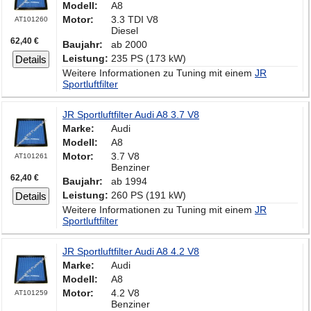
Modell:
A8
Motor:
3.3 TDI V8
AT101260
Diesel
62,40 €
Baujahr:
ab 2000
Leistung:
235 PS (173 kW)
Details
Weitere Informationen zu Tuning mit einem
JR
Sportluftfilter
JR Sportluftfilter Audi A8 3.7 V8
Marke:
Audi
Modell:
A8
Motor:
3.7 V8
AT101261
Benziner
62,40 €
Baujahr:
ab 1994
Leistung:
260 PS (191 kW)
Details
Weitere Informationen zu Tuning mit einem
JR
Sportluftfilter
JR Sportluftfilter Audi A8 4.2 V8
Marke:
Audi
Modell:
A8
Motor:
4.2 V8
AT101259
Benziner