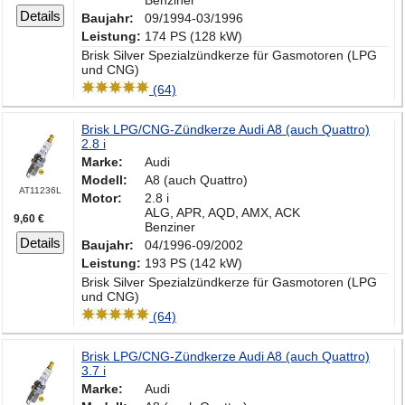
Benziner
Details
Baujahr:
09/1994-03/1996
Leistung:
174 PS (128 kW)
Brisk Silver Spezialzündkerze für Gasmotoren (LPG
und CNG)
(64)
Brisk LPG/CNG-Zündkerze Audi A8 (auch Quattro)
2.8 i
Marke:
Audi
Modell:
A8 (auch Quattro)
AT11236L
Motor:
2.8 i
ALG, APR, AQD, AMX, ACK
9,60 €
Benziner
Details
Baujahr:
04/1996-09/2002
Leistung:
193 PS (142 kW)
Brisk Silver Spezialzündkerze für Gasmotoren (LPG
und CNG)
(64)
Brisk LPG/CNG-Zündkerze Audi A8 (auch Quattro)
3.7 i
Marke:
Audi