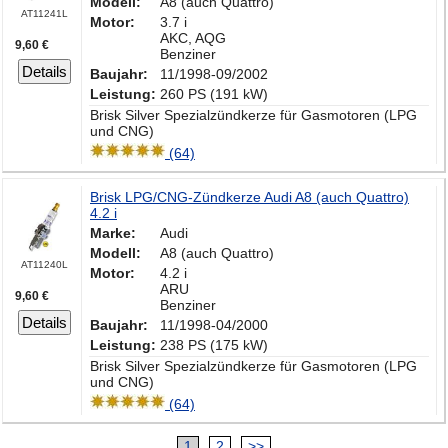
Modell:
A8 (auch Quattro)
AT11241L
Motor:
3.7 i
AKC, AQG
9,60 €
Benziner
Details
Baujahr:
11/1998-09/2002
Leistung:
260 PS (191 kW)
Brisk Silver Spezialzündkerze für Gasmotoren (LPG
und CNG)
(64)
Brisk LPG/CNG-Zündkerze Audi A8 (auch Quattro)
4.2 i
Marke:
Audi
Modell:
A8 (auch Quattro)
AT11240L
Motor:
4.2 i
ARU
9,60 €
Benziner
Details
Baujahr:
11/1998-04/2000
Leistung:
238 PS (175 kW)
Brisk Silver Spezialzündkerze für Gasmotoren (LPG
und CNG)
(64)
1
2
>>