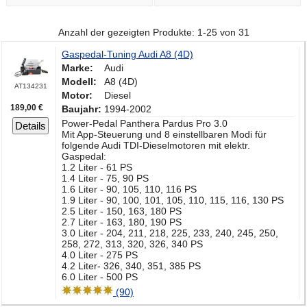
Anzahl der gezeigten Produkte: 1-25 von 31
Gaspedal-Tuning Audi A8 (4D)
Marke:
Audi
Modell:
A8 (4D)
AT134231
Motor:
Diesel
189,00 €
Baujahr:
1994-2002
Power-Pedal Panthera Pardus Pro 3.0
Details
Mit App-Steuerung und 8 einstellbaren Modi für
folgende Audi TDI-Dieselmotoren mit elektr.
Gaspedal:
1.2 Liter - 61 PS
1.4 Liter - 75, 90 PS
1.6 Liter - 90, 105, 110, 116 PS
1.9 Liter - 90, 100, 101, 105, 110, 115, 116, 130 PS
2.5 Liter - 150, 163, 180 PS
2.7 Liter - 163, 180, 190 PS
3.0 Liter - 204, 211, 218, 225, 233, 240, 245, 250,
258, 272, 313, 320, 326, 340 PS
4.0 Liter - 275 PS
4.2 Liter- 326, 340, 351, 385 PS
6.0 Liter - 500 PS
(90)