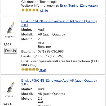
Gleitfunken-Technologie
Weitere Informationen zu
Brisk Tuning-Zündkerzen
(319)
Brisk LPG/CNG-Zündkerze Audi A8 (auch Quattro)
2.8 i
Marke:
Audi
Modell:
A8 (auch Quattro)
AT11237L
Motor:
2.8 i
AEJ
9,60 €
Benziner
Details
Baujahr:
07/1995-03/1996
Leistung:
163 PS (120 kW)
Brisk Silver Spezialzündkerze für Gasmotoren (LPG
und CNG)
(64)
Brisk LPG/CNG-Zündkerze Audi A8 (auch Quattro)
2.8 i
Marke:
Audi
Modell:
A8 (auch Quattro)
AT11233L
Motor:
2.8 i
AAH
9,60 €