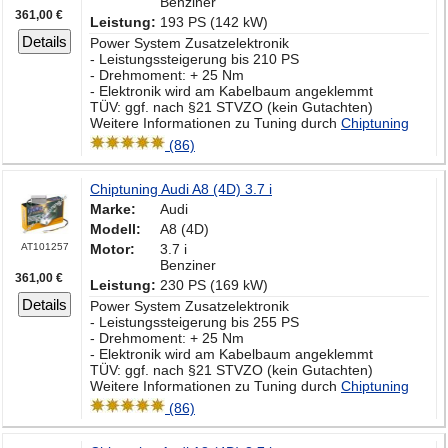
Benziner
361,00 €
Leistung:
193 PS (142 kW)
Details
Power System Zusatzelektronik
- Leistungssteigerung bis 210 PS
- Drehmoment: + 25 Nm
- Elektronik wird am Kabelbaum angeklemmt
TÜV: ggf. nach §21 STVZO (kein Gutachten)
Weitere Informationen zu Tuning durch
Chiptuning
(86)
Chiptuning Audi A8 (4D) 3.7 i
Marke:
Audi
Modell:
A8 (4D)
AT101257
Motor:
3.7 i
Benziner
361,00 €
Leistung:
230 PS (169 kW)
Details
Power System Zusatzelektronik
- Leistungssteigerung bis 255 PS
- Drehmoment: + 25 Nm
- Elektronik wird am Kabelbaum angeklemmt
TÜV: ggf. nach §21 STVZO (kein Gutachten)
Weitere Informationen zu Tuning durch
Chiptuning
(86)