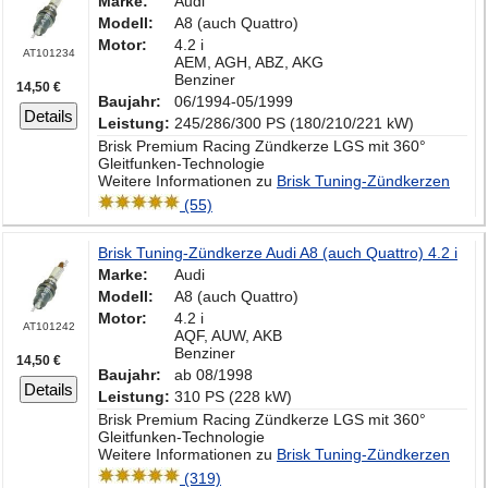
Marke:
Audi
Modell:
A8 (auch Quattro)
Motor:
4.2 i
AT101234
AEM, AGH, ABZ, AKG
Benziner
14,50 €
Baujahr:
06/1994-05/1999
Details
Leistung:
245/286/300 PS (180/210/221 kW)
Brisk Premium Racing Zündkerze LGS mit 360°
Gleitfunken-Technologie
Weitere Informationen zu
Brisk Tuning-Zündkerzen
(55)
Brisk Tuning-Zündkerze Audi A8 (auch Quattro) 4.2 i
Marke:
Audi
Modell:
A8 (auch Quattro)
Motor:
4.2 i
AT101242
AQF, AUW, AKB
Benziner
14,50 €
Baujahr:
ab 08/1998
Details
Leistung:
310 PS (228 kW)
Brisk Premium Racing Zündkerze LGS mit 360°
Gleitfunken-Technologie
Weitere Informationen zu
Brisk Tuning-Zündkerzen
(319)