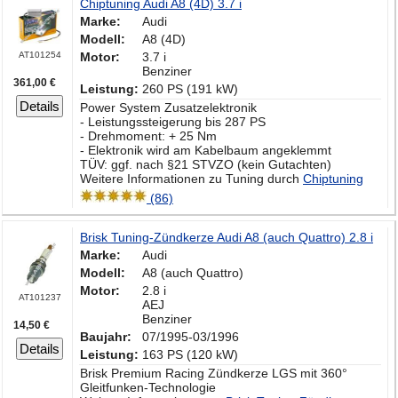
Chiptuning Audi A8 (4D) 3.7 i
Marke:
Audi
Modell:
A8 (4D)
AT101254
Motor:
3.7 i
Benziner
361,00 €
Leistung:
260 PS (191 kW)
Details
Power System Zusatzelektronik
- Leistungssteigerung bis 287 PS
- Drehmoment: + 25 Nm
- Elektronik wird am Kabelbaum angeklemmt
TÜV: ggf. nach §21 STVZO (kein Gutachten)
Weitere Informationen zu Tuning durch
Chiptuning
(86)
Brisk Tuning-Zündkerze Audi A8 (auch Quattro) 2.8 i
Marke:
Audi
Modell:
A8 (auch Quattro)
Motor:
2.8 i
AT101237
AEJ
Benziner
14,50 €
Baujahr:
07/1995-03/1996
Details
Leistung:
163 PS (120 kW)
Brisk Premium Racing Zündkerze LGS mit 360°
Gleitfunken-Technologie