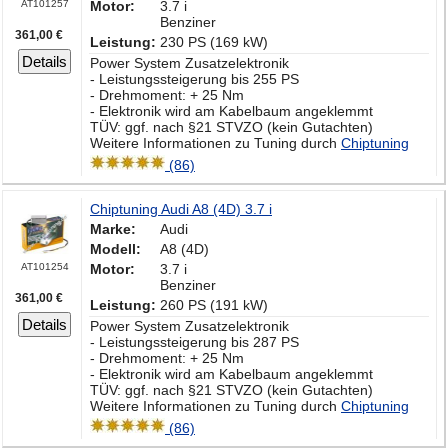
AT101257
Motor:
3.7 i
Benziner
361,00 €
Leistung:
230 PS (169 kW)
Details
Power System Zusatzelektronik
- Leistungssteigerung bis 255 PS
- Drehmoment: + 25 Nm
- Elektronik wird am Kabelbaum angeklemmt
TÜV: ggf. nach §21 STVZO (kein Gutachten)
Weitere Informationen zu Tuning durch
Chiptuning
(86)
Chiptuning Audi A8 (4D) 3.7 i
Marke:
Audi
Modell:
A8 (4D)
AT101254
Motor:
3.7 i
Benziner
361,00 €
Leistung:
260 PS (191 kW)
Details
Power System Zusatzelektronik
- Leistungssteigerung bis 287 PS
- Drehmoment: + 25 Nm
- Elektronik wird am Kabelbaum angeklemmt
TÜV: ggf. nach §21 STVZO (kein Gutachten)
Weitere Informationen zu Tuning durch
Chiptuning
(86)