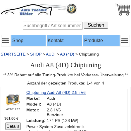
Shop
Kontakt
Produkte
STARTSEITE
>
SHOP
>
AUDI
>
A8 (4D)
>
Chiptuning
Audi A8 (4D) Chiptuning
** 3% Rabatt auf alle Tuning-Produkte bei Vorkasse-Überweisung **
Anzahl der gezeigten Produkte: 1-4 von 4
Chiptuning Audi A8 (4D) 2.8 i V6
Marke:
Audi
Modell:
A8 (4D)
AT101247
Motor:
2.8 i V6
Benziner
361,00 €
Leistung:
174 PS (128 kW)
Details
Power System Zusatzelektronik