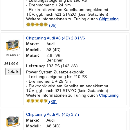
- Leistungssteigerung bis 190 PS
- Drehmoment: + 24 Nm
- Elektronik wird am Kabelbaum angeklemmt
TÜV: ggf. nach §21 STVZO (kein Gutachten)
Weitere Informationen zu Tuning durch
Chiptuning
(86)
Chiptuning Audi A8 (4D) 2.8 i V6
Marke:
Audi
Modell:
A8 (4D)
AT120387
Motor:
2.8 i V6
Benziner
361,00 €
Leistung:
193 PS (142 kW)
Details
Power System Zusatzelektronik
- Leistungssteigerung bis 210 PS
- Drehmoment: + 25 Nm
- Elektronik wird am Kabelbaum angeklemmt
TÜV: ggf. nach §21 STVZO (kein Gutachten)
Weitere Informationen zu Tuning durch
Chiptuning
(86)
Chiptuning Audi A8 (4D) 3.7 i
Marke:
Audi
Modell:
A8 (4D)