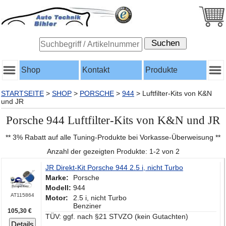
Shop
Kontakt
Produkte
STARTSEITE
>
SHOP
>
PORSCHE
>
944
>
Luftfilter-Kits von K&N
und JR
Porsche 944 Luftfilter-Kits von K&N und JR
** 3% Rabatt auf alle Tuning-Produkte bei Vorkasse-Überweisung **
Anzahl der gezeigten Produkte: 1-2 von 2
JR Direkt-Kit Porsche 944 2.5 i, nicht Turbo
Marke:
Porsche
Modell:
944
AT115864
Motor:
2.5 i, nicht Turbo
Benziner
105,30 €
TÜV: ggf. nach §21 STVZO (kein Gutachten)
Details