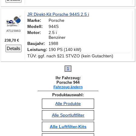
JR Direkt-Kit Porsche 944S 2.5 i
Marke:
Porsche
Modell:
944S
AT115863
Motor:
2.5 i
Benziner
238,70 €
Baujahr:
1988
Details
Leistung:
190 PS (140 kW)
TÜV: ggf. nach §21 STVZO (kein Gutachten)
1
Ihr Fahrzeug:
Porsche 944
Fahrzeug ändern
Produktauswahl:
Alle Produkte
Alle Sportluftfilter
Alle Luftfilter-Kits