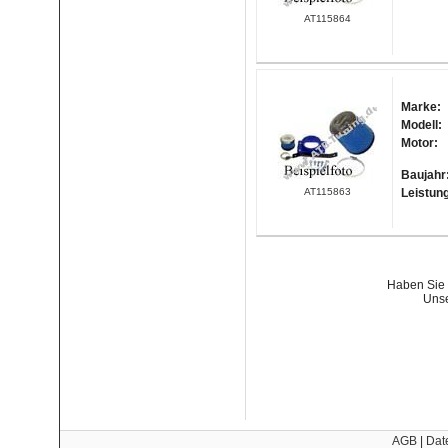
AT115864
Marke:
Modell:
Motor:
Baujahr
AT115863
Leistun
Haben Sie 
Unse
AGB
|
Dat