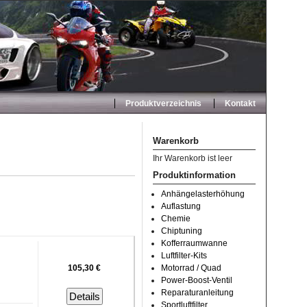
Produktverzeichnis
Kontakt
Warenkorb
Ihr Warenkorb ist leer
Produktinformation
Anhängelasterhöhung
Auflastung
Chemie
Chiptuning
Kofferraumwanne
Luftfilter-Kits
105,30 €
Motorrad / Quad
Power-Boost-Ventil
Reparaturanleitung
Details
Sportluftfilter