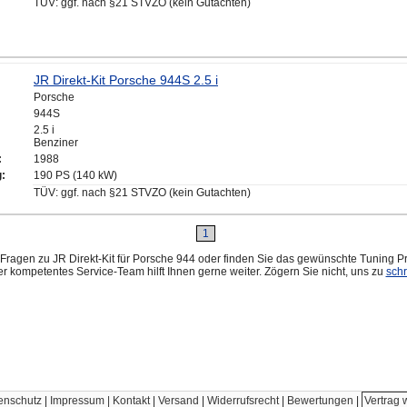
TÜV: ggf. nach §21 STVZO (kein Gutachten)
JR Direkt-Kit Porsche 944S 2.5 i
Porsche
944S
2.5 i
Benziner
:
1988
g:
190 PS (140 kW)
TÜV: ggf. nach §21 STVZO (kein Gutachten)
1
Fragen zu JR Direkt-Kit für Porsche 944 oder finden Sie das gewünschte Tuning Pr
r kompetentes Service-Team hilft Ihnen gerne weiter. Zögern Sie nicht, uns zu
sch
enschutz
|
Impressum | Kontakt
|
Versand
|
Widerrufsrecht
|
Bewertungen
|
Vertrag 