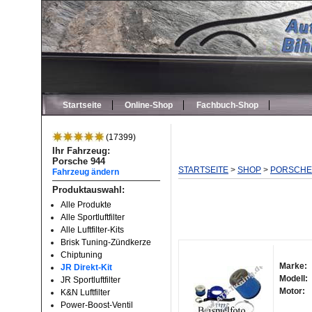
Startseite
Online-Shop
Fachbuch-Shop
(17399)
Ihr Fahrzeug:
Porsche 944
STARTSEITE
>
SHOP
>
PORSCHE
Fahrzeug ändern
Produktauswahl:
Alle Produkte
Alle Sportluftfilter
Alle Luftfilter-Kits
Brisk Tuning-Zündkerze
Chiptuning
Marke:
JR Direkt-Kit
Modell:
JR Sportluftfilter
Motor:
K&N Luftfilter
Power-Boost-Ventil