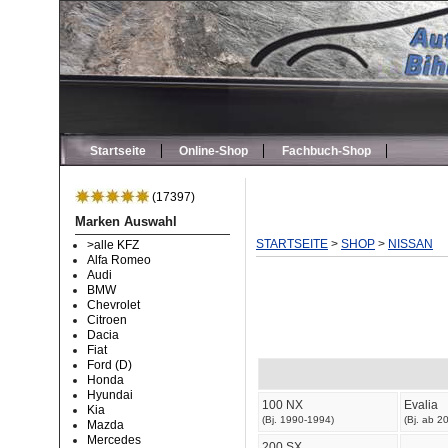
Startseite
Online-Shop
Fachbuch-Shop
(17397)
Marken Auswahl
STARTSEITE
>
SHOP
>
NISSAN
>alle KFZ
Alfa Romeo
Audi
BMW
Chevrolet
Citroen
Dacia
Fiat
Ford (D)
Honda
Hyundai
100 NX
Evalia
Kia
(Bj. 1990-1994)
(Bj. ab 2
Mazda
Mercedes
200 SX