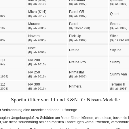
(Bj. ab 2010)
(Bj. ab 1997)
(Bj. ab 2007)
Micra (K14)
Patrol GR
Quest
002)
(Bj. ab 2017)
(Bj. ab 1987)
Murano
Patrol
Serena
010)
(Bj. ab 2005)
(Bj. 1979-1990)
(Bj. ab 1992)
r
Navara
Pick Up
Silvia
003)
(Bj. ab 2005)
(Bj. ab 1982)
(Bj. 1979-198
Note
Prairie
Skyline
(Bj. ab 2006)
 QX
NV 200
Prairie Pro
Sunny
994)
(Bj. ab 2010)
NV 250
Primastar
Sunny Van
-1994)
(Bj. ab 2019)
(Bj. ab 2002)
K11)
NV 300
Terrano II
Primera
-2003)
(Bj. ab 2016)
(Bj. ab 1993)
Sportluftfilter von JR und K&N für Nissan-Modelle
ur Verbrennung eine ausreichend hohe Luftmenge.
gten Umgebungsluft zu Schäden am Motor führen können, wird diese, bevor sie i
filter, wie diese serienmäßig bei den meisten Fahrzeugen verbaut werden, verschmutzt