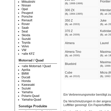
Frontier
Mitsubishi
(Bj. 1988-1999)
Nissan
Opel
300 ZX
Interstar
Peugeot
(Bj. 1984-1995)
(Bj. ab 2
Porsche
Renault
350 Z
Juke
Rover
(Bj. ab 2003)
(Bj. ab 2
Saab
370 Z
Kubista
Seat
(Bj. ab 2009)
(Bj. ab 2
Skoda
Suzuki
Toyota
Almera
Laurel
Volvo
VW
Almera Tino
Maxima
>alle KFZ
(Bj. ab 2000)
(Bj. ab 1
Motorrad / Quad
Maxima
Bluebird
(Bj. 1988
>alle Motorrad / Quad
Aprilia
Cube
Micra (
BMW
(Bj. ab 2010)
(Bj. 1992
Ducati
Honda
Kawasaki
Suzuki
Yamaha
Ein Verbrennungsmotor benötigt z
Polaris-Quad
Yamaha-Quad
Da Verschmutzungen in der angesau
Luftfilter gereinigt. Ein Papierluft
Sonstige Produkte