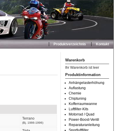
Produktverzeichnis
Kontakt
Warenkorb
Ihr Warenkorb ist leer
Produktinformation
Anhängelasterhöhung
Auflastung
Chemie
Chiptuning
Kofferraumwanne
Luftfilter-Kits
Motorrad / Quad
Terrano
Power-Boost-Ventil
(Bj. 1986-1996)
Reparaturanleitung
Sportluftfilter
Tiida