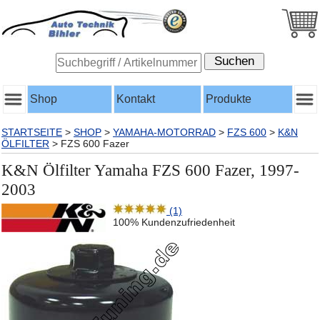
Shop
Kontakt
Produkte
STARTSEITE
>
SHOP
>
YAMAHA-MOTORRAD
>
FZS 600
>
K&N
ÖLFILTER
>
FZS 600 Fazer
K&N Ölfilter Yamaha FZS 600 Fazer, 1997-
2003
(1)
100% Kundenzufriedenheit