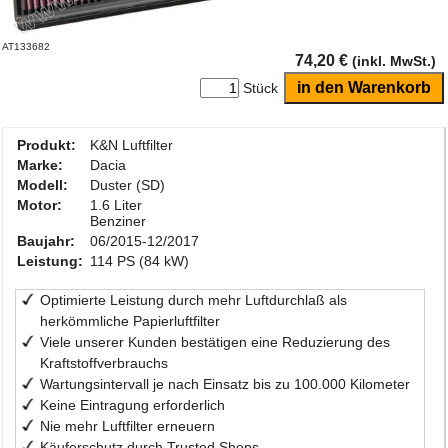
AT133682
74,20 €
(inkl. MwSt.)
Stück
Produkt:
K&N Luftfilter
Marke:
Dacia
Modell:
Duster (SD)
Motor:
1.6 Liter
Benziner
Baujahr:
06/2015-12/2017
Leistung:
114 PS (84 kW)
Optimierte Leistung durch mehr Luftdurchlaß als
herkömmliche Papierluftfilter
Viele unserer Kunden bestätigen eine Reduzierung des
Kraftstoffverbrauchs
Wartungsintervall je nach Einsatz bis zu 100.000 Kilometer
Keine Eintragung erforderlich
Nie mehr Luftfilter erneuern
Käuferschutz durch Trusted Shops