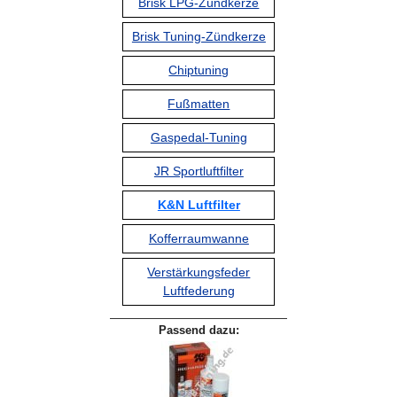
Brisk LPG-Zündkerze
Brisk Tuning-Zündkerze
Chiptuning
Fußmatten
Gaspedal-Tuning
JR Sportluftfilter
K&N Luftfilter
Kofferraumwanne
Verstärkungsfeder
Luftfederung
Passend dazu: