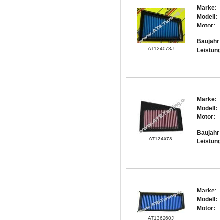
Marke:
Modell:
Motor:
Baujahr
AT124073J
Leistun
Marke:
Modell:
Motor:
Baujahr
AT124073
Leistun
Marke:
Modell:
Motor:
AT136260J