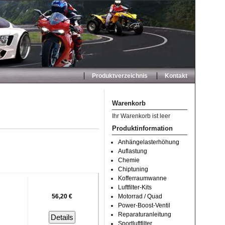
Produktverzeichnis
Kontakt
Warenkorb
Ihr Warenkorb ist leer
Produktinformation
Anhängelasterhöhung
Auflastung
Chemie
Chiptuning
Kofferraumwanne
Luftfilter-Kits
56,20 €
Motorrad / Quad
Power-Boost-Ventil
Reparaturanleitung
Details
Sportluftfilter