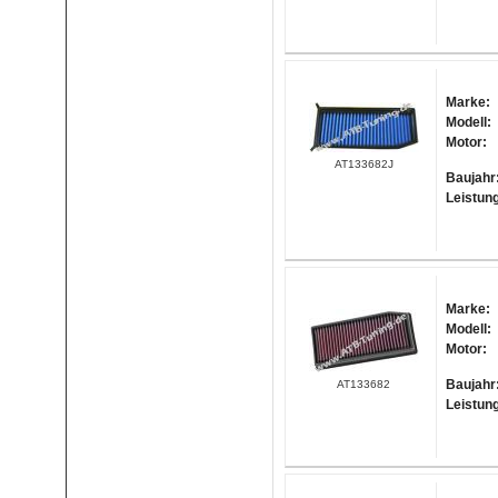
Marke:
Modell:
Motor:
AT133682J
Baujahr
Leistun
Marke:
Modell:
Motor:
Baujahr
AT133682
Leistun