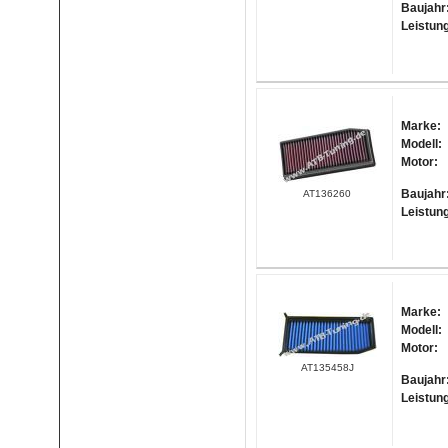
Baujahr
Leistun
Marke:
Modell:
Motor:
Baujahr
AT136260
Leistun
Marke:
Modell:
Motor:
AT135458J
Baujahr
Leistun