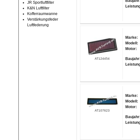
Baujahr
JR Sportluftfilter
Leistun
K&N Luftfilter
Kofferraumwanne
Verstärkungsfeder
Luftfederung
Marke:
Modell:
Motor:
Baujahr
AT124454
Leistun
Marke:
Modell:
Motor:
AT107623
Baujahr
Leistun