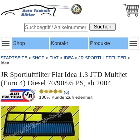
Shop
Kontakt
Produkte
STARTSEITE
>
SHOP
>
FIAT
>
IDEA
>
JR SPORTLUFTFILTER
>
Idea
JR Sportluftfilter Fiat Idea 1.3 JTD Multijet
(Euro 4) Diesel 70/90/95 PS, ab 2004
(6)
100% Kundenzufriedenheit