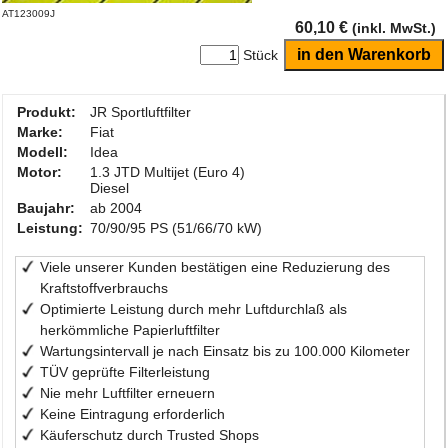
AT123009J
60,10 €
(inkl. MwSt.)
Stück
Produkt:
JR Sportluftfilter
Marke:
Fiat
Modell:
Idea
Motor:
1.3 JTD Multijet (Euro 4)
Diesel
Baujahr:
ab 2004
Leistung:
70/90/95 PS (51/66/70 kW)
Viele unserer Kunden bestätigen eine Reduzierung des
Kraftstoffverbrauchs
Optimierte Leistung durch mehr Luftdurchlaß als
herkömmliche Papierluftfilter
Wartungsintervall je nach Einsatz bis zu 100.000 Kilometer
TÜV geprüfte Filterleistung
Nie mehr Luftfilter erneuern
Keine Eintragung erforderlich
Käuferschutz durch Trusted Shops