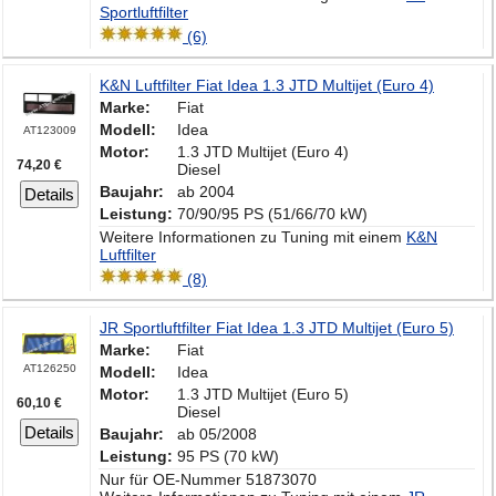
Sportluftfilter
(6)
K&N Luftfilter Fiat Idea 1.3 JTD Multijet (Euro 4)
Marke:
Fiat
Modell:
Idea
AT123009
Motor:
1.3 JTD Multijet (Euro 4)
74,20 €
Diesel
Baujahr:
ab 2004
Details
Leistung:
70/90/95 PS (51/66/70 kW)
Weitere Informationen zu Tuning mit einem
K&N
Luftfilter
(8)
JR Sportluftfilter Fiat Idea 1.3 JTD Multijet (Euro 5)
Marke:
Fiat
AT126250
Modell:
Idea
Motor:
1.3 JTD Multijet (Euro 5)
60,10 €
Diesel
Details
Baujahr:
ab 05/2008
Leistung:
95 PS (70 kW)
Nur für OE-Nummer 51873070