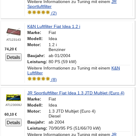
Weitere Informationen zu Tuning mit einem
JR
Sportluftfilter
(2)
K&N Luftfilter Fiat Idea 1.2 i
Marke:
Fiat
Modell:
Idea
AT123143
Motor:
1.2 i
74,20 €
Benziner
Baujahr:
ab 01/2004
Details
Leistung:
80 PS (59 kW)
Weitere Informationen zu Tuning mit einem
K&N
Luftfilter
(8)
JR Sportluftfilter Fiat Idea 1.3 JTD Multijet (Euro 4)
Marke:
Fiat
Modell:
Idea
AT123009J
Motor:
1.3 JTD Multijet (Euro 4)
60,10 €
Diesel
Baujahr:
ab 2004
Details
Leistung:
70/90/95 PS (51/66/70 kW)
Weitere Informationen zu Tuning mit einem
JR