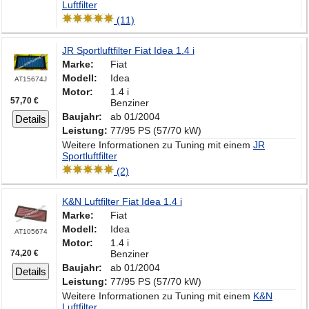
Luftfilter
(11)
JR Sportluftfilter Fiat Idea 1.4 i
Marke:
Fiat
Modell:
Idea
AT15674J
Motor:
1.4 i
57,70 €
Benziner
Baujahr:
ab 01/2004
Details
Leistung:
77/95 PS (57/70 kW)
Weitere Informationen zu Tuning mit einem
JR
Sportluftfilter
(2)
K&N Luftfilter Fiat Idea 1.4 i
Marke:
Fiat
Modell:
Idea
AT105674
Motor:
1.4 i
74,20 €
Benziner
Baujahr:
ab 01/2004
Details
Leistung:
77/95 PS (57/70 kW)
Weitere Informationen zu Tuning mit einem
K&N
Luftfilter