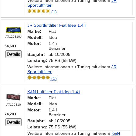
Weitere Informationen zu Tuning mit einem
JR
Sportluftfilter
(1)
JR Sportluftfilter Fiat Idea 1.4 i
Marke:
Fiat
AT120310J
Modell:
Idea
Motor:
1.4 i
54,60 €
Benziner
Details
Baujahr:
ab 10/2005
Leistung:
75 PS (55 kW)
Weitere Informationen zu Tuning mit einem
JR
Sportluftfilter
(1)
K&N Luftfilter Fiat Idea 1.4 i
Marke:
Fiat
Modell:
Idea
AT120310
Motor:
1.4 i
74,20 €
Benziner
Baujahr:
ab 10/2005
Details
Leistung:
75 PS (55 kW)
Weitere Informationen zu Tuning mit einem
K&N