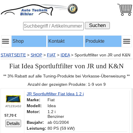
Shop
Kontakt
Produkte
STARTSEITE
>
SHOP
>
FIAT
>
IDEA
>
Sportluftfilter von JR und K&N
Fiat Idea Sportluftfilter von JR und K&N
** 3% Rabatt auf alle Tuning-Produkte bei Vorkasse-Überweisung **
Anzahl der gezeigten Produkte: 1-9 von 9
JR Sportluftfilter Fiat Idea 1.2 i
Marke:
Fiat
Modell:
Idea
AT123143J
Motor:
1.2 i
57,70 €
Benziner
Baujahr:
ab 01/2004
Details
Leistung:
80 PS (59 kW)