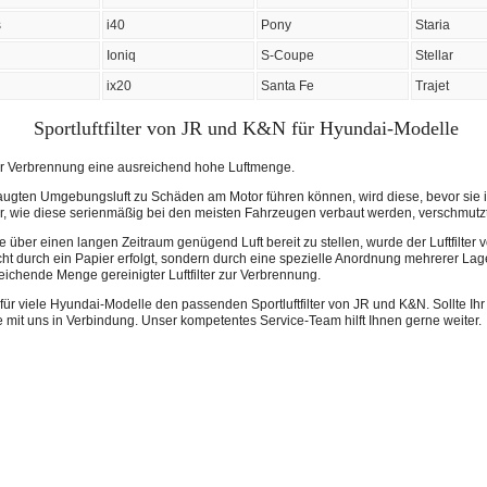
s
i40
Pony
Staria
Ioniq
S-Coupe
Stellar
ix20
Santa Fe
Trajet
Sportluftfilter von JR und K&N für Hyundai-Modelle
ur Verbrennung eine ausreichend hohe Luftmenge.
gten Umgebungsluft zu Schäden am Motor führen können, wird diese, bevor sie i
filter, wie diese serienmäßig bei den meisten Fahrzeugen verbaut werden, verschmutzt
ber einen langen Zeitraum genügend Luft bereit zu stellen, wurde der Luftfilter
 nicht durch ein Papier erfolgt, sondern durch eine spezielle Anordnung mehrerer
eichende Menge gereinigter Luftfilter zur Verbrennung.
für viele Hyundai-Modelle den passenden Sportluftfilter von JR und K&N. Sollte Ihr
tte mit uns in Verbindung. Unser kompetentes Service-Team hilft Ihnen gerne weiter.