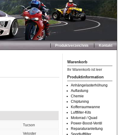
Produktverzeichnis
Kontakt
Warenkorb
Ihr Warenkorb ist leer
Produktinformation
Anhängelasterhöhung
Auflastung
Chemie
Chiptuning
Kofferraumwanne
Luftfilter-Kits
Motorrad / Quad
Power-Boost-Ventil
Tucson
Reparaturanleitung
Veloster
Sportluftfilter