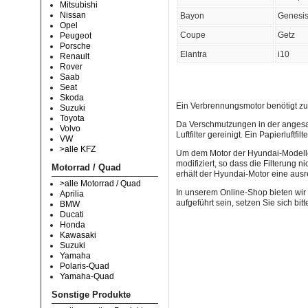
Mitsubishi
Nissan
Bayon
Genesi
Opel
Coupe
Getz
Peugeot
Porsche
Elantra
i10
Renault
Rover
Saab
Seat
Skoda
Ein Verbrennungsmotor benötigt z
Suzuki
Toyota
Da Verschmutzungen in der angesau
Volvo
Luftfilter gereinigt. Ein Papierluft
VW
>alle KFZ
Um dem Motor der Hyundai-Modelle ü
modifiziert, so dass die Filterung
Motorrad / Quad
erhält der Hyundai-Motor eine ausr
>alle Motorrad / Quad
In unserem Online-Shop bieten wir 
Aprilia
aufgeführt sein, setzen Sie sich bi
BMW
Ducati
Honda
Kawasaki
Suzuki
Yamaha
Polaris-Quad
Yamaha-Quad
Sonstige Produkte