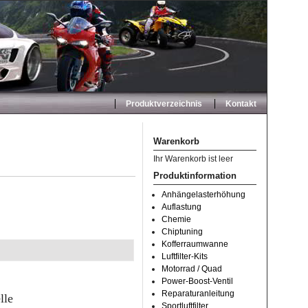
Produktverzeichnis
Kontakt
Warenkorb
Ihr Warenkorb ist leer
Produktinformation
Anhängelasterhöhung
Auflastung
Chemie
Chiptuning
Kofferraumwanne
Luftfilter-Kits
Motorrad / Quad
Power-Boost-Ventil
Reparaturanleitung
lle
Sportluftfilter