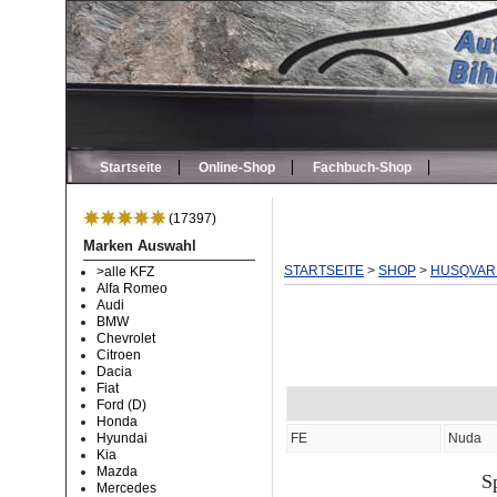
Startseite
Online-Shop
Fachbuch-Shop
(17397)
Marken Auswahl
STARTSEITE
>
SHOP
>
HUSQVAR
>alle KFZ
Alfa Romeo
Audi
BMW
Chevrolet
Citroen
Dacia
Fiat
Ford (D)
Honda
FE
Nuda
Hyundai
Kia
Mazda
S
Mercedes