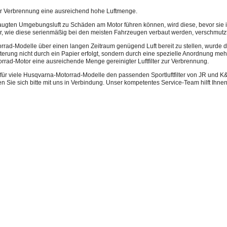
ur Verbrennung eine ausreichend hohe Luftmenge.
gten Umgebungsluft zu Schäden am Motor führen können, wird diese, bevor sie i
filter, wie diese serienmäßig bei den meisten Fahrzeugen verbaut werden, verschmutzt
d-Modelle über einen langen Zeitraum genügend Luft bereit zu stellen, wurde der 
ilterung nicht durch ein Papier erfolgt, sondern durch eine spezielle Anordnung
rad-Motor eine ausreichende Menge gereinigter Luftfilter zur Verbrennung.
für viele Husqvarna-Motorrad-Modelle den passenden Sportluftfilter von JR und K&N
en Sie sich bitte mit uns in Verbindung. Unser kompetentes Service-Team hilft Ihnen