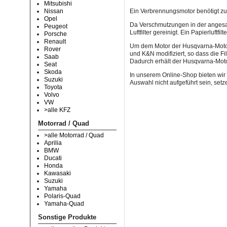
Mitsubishi
Ein Verbrennungsmotor benötigt z
Nissan
Opel
Da Verschmutzungen in der angesau
Peugeot
Luftfilter gereinigt. Ein Papierluft
Porsche
Renault
Um dem Motor der Husqvarna-Motorra
Rover
und K&N modifiziert, so dass die F
Saab
Dadurch erhält der Husqvarna-Motor
Seat
Skoda
In unserem Online-Shop bieten wir 
Suzuki
Auswahl nicht aufgeführt sein, setz
Toyota
Volvo
VW
>alle KFZ
Motorrad / Quad
>alle Motorrad / Quad
Aprilia
BMW
Ducati
Honda
Kawasaki
Suzuki
Yamaha
Polaris-Quad
Yamaha-Quad
Sonstige Produkte