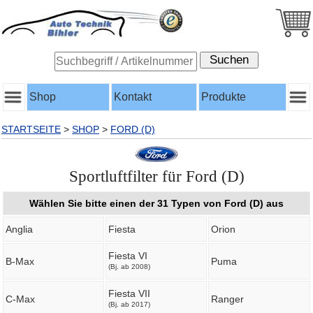
Shop
Kontakt
Produkte
STARTSEITE
>
SHOP
>
FORD (D)
Sportluftfilter für Ford (D)
Wählen Sie bitte einen der 31 Typen von Ford (D) aus
Anglia
Fiesta
Orion
Fiesta VI
B-Max
Puma
(Bj. ab 2008)
Fiesta VII
C-Max
Ranger
(Bj. ab 2017)