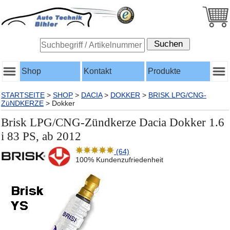
Shop
Kontakt
Produkte
STARTSEITE
>
SHOP
>
DACIA
>
DOKKER
>
BRISK LPG/CNG-
ZüNDKERZE
>
Dokker
Brisk LPG/CNG-Zündkerze Dacia Dokker 1.6
i 83 PS, ab 2012
(64)
100% Kundenzufriedenheit