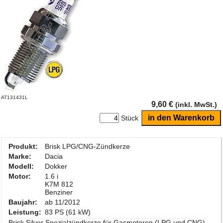
AT131431L
9,60 €
(inkl. MwSt.)
Stück
Produkt:
Brisk LPG/CNG-Zündkerze
Marke:
Dacia
Modell:
Dokker
Motor:
1.6 i
K7M 812
Benziner
Baujahr:
ab 11/2012
Leistung:
83 PS (61 kW)
Brisk Silver Spezialzündkerze für Gasmotoren (LPG und CNG)