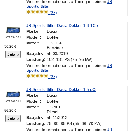
Weitere Informationen zu Tuning mit einem
JR
Sportluftfilter
(28)
JR Sportluftfilter Dacia Dokker 1.3 TCe
Marke:
Dacia
Modell:
Dokker
AT135462J
Motor:
1.3 TCe
56,20 €
Benziner
Baujahr:
ab 03/2019
Details
Leistung:
102, 131 PS (75, 96 kW)
Weitere Informationen zu Tuning mit einem
JR
Sportluftfilter
(28)
JR Sportluftfilter Dacia Dokker 1.5 dCi
Marke:
Dacia
Modell:
Dokker
AT120831J
Motor:
1.5 dCi
56,20 €
Diesel
Baujahr:
ab 11/2012
Details
Leistung:
75, 90, 95 PS (55, 66, 70 kW)
Weitere Informationen zu Tuning mit einem
JR