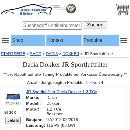
Shop
Kontakt
Produkte
STARTSEITE
>
SHOP
>
DACIA
>
DOKKER
>
JR Sportluftfilter
Dacia Dokker JR Sportluftfilter
** 3% Rabatt auf alle Tuning-Produkte bei Vorkasse-Überweisung **
Anzahl der gezeigten Produkte: 1-4 von 4
JR Sportluftfilter Dacia Dokker 1.2 TCe
Marke:
Dacia
Modell:
Dokker
AT113486J
Motor:
1.2 TCe
56,20 €
Benziner
Baujahr:
07/2012-09/2018
Details
Leistung:
115 PS (85 kW)