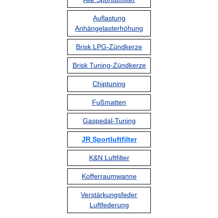
Auflastung
Anhängelasterhöhung
Brisk LPG-Zündkerze
Brisk Tuning-Zündkerze
Chiptuning
Fußmatten
Gaspedal-Tuning
JR Sportluftfilter
K&N Luftfilter
Kofferraumwanne
Verstärkungsfeder
Luftfederung