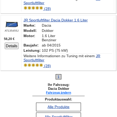
Sportluftfilter
(28)
JR Sportluftfilter Dacia Dokker 1.6 Liter
Marke:
Dacia
Modell:
Dokker
AT135455J
Motor:
1.6 Liter
56,20 €
Benziner
Baujahr:
ab 04/2015
Details
Leistung:
102 PS (75 kW)
Weitere Informationen zu Tuning mit einem
JR
Sportluftfilter
(28)
1
Ihr Fahrzeug:
Dacia Dokker
Fahrzeug ändern
Produktauswahl:
Alle Produkte
Alle Sportluftfilter