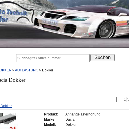
OKKER
>
AUFLASTUNG
>
Dokker
acia Dokker
S
 Dokker
Produkt:
Anhängelasterhöhung
Marke:
Dacia
Modell:
Dokker