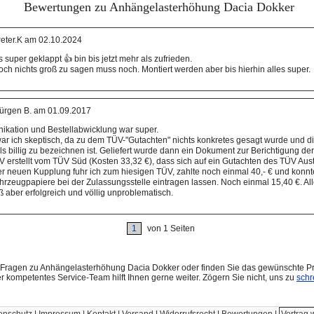
Bewertungen zu Anhängelasterhöhung Dacia Dokker
eter.K am 02.10.2024
s super geklappt 👍 bin bis jetzt mehr als zufrieden.
och nichts groß zu sagen muss noch. Montiert werden aber bis hierhin alles super.
ürgen B. am 01.09.2017
ikation und Bestellabwicklung war super.
war ich skeptisch, da zu dem TÜV-"Gutachten" nichts konkretes gesagt wurde und 
ls billig zu bezeichnen ist. Geliefert wurde dann ein Dokument zur Berichtigung d
V erstellt vom TÜV Süd (Kosten 33,32 €), dass sich auf ein Gutachten des TÜV Aust
 neuen Kupplung fuhr ich zum hiesigen TÜV, zahlte noch einmal 40,- € und konnt
hrzeugpapiere bei der Zulassungsstelle eintragen lassen. Noch einmal 15,40 €. All
aß aber erfolgreich und völlig unproblematisch.
1
von 1 Seiten
Fragen zu Anhängelasterhöhung Dacia Dokker oder finden Sie das gewünschte Pr
r kompetentes Service-Team hilft Ihnen gerne weiter. Zögern Sie nicht, uns zu
schr
enschutz
|
Impressum | Kontakt
|
Versand
|
Widerrufsrecht
|
Bewertungen
|
Vertrag 