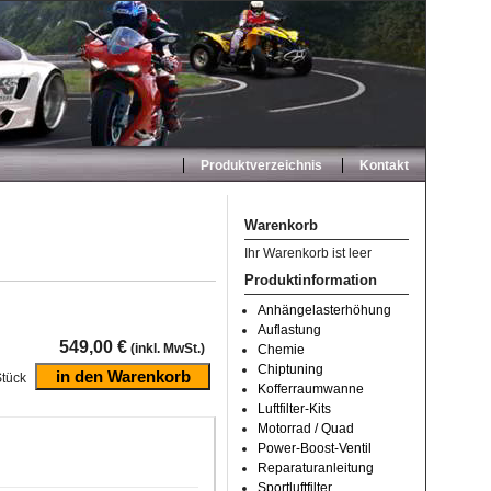
Produktverzeichnis
Kontakt
Warenkorb
Ihr Warenkorb ist leer
Produktinformation
Anhängelasterhöhung
Auflastung
549,00 €
(inkl. MwSt.)
Chemie
Chiptuning
tück
Kofferraumwanne
Luftfilter-Kits
Motorrad / Quad
Power-Boost-Ventil
Reparaturanleitung
Sportluftfilter