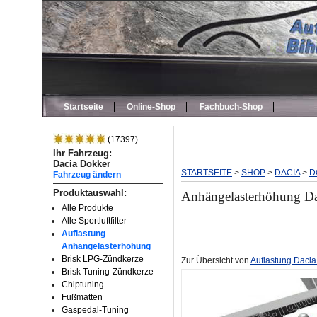
Startseite
Online-Shop
Fachbuch-Shop
(17397)
Ihr Fahrzeug:
Dacia Dokker
STARTSEITE
>
SHOP
>
DACIA
>
D
Fahrzeug ändern
Produktauswahl:
Anhängelasterhöhung D
Alle Produkte
Alle Sportluftfilter
Auflastung
Anhängelasterhöhung
Brisk LPG-Zündkerze
Zur Übersicht von
Auflastung Dacia
Brisk Tuning-Zündkerze
Chiptuning
Fußmatten
Gaspedal-Tuning