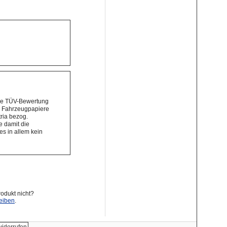
die TÜV-Bewertung
er Fahrzeugpapiere
ria bezog.
e damit die
es in allem kein
odukt nicht?
eiben
.
widerrufen