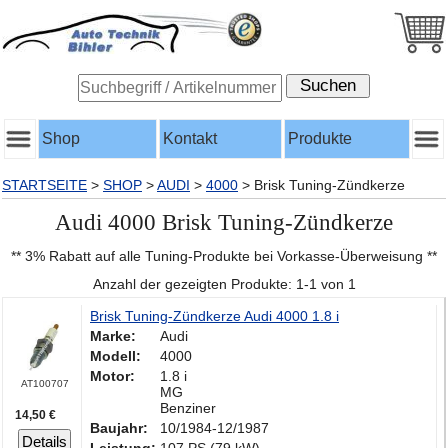
Shop
Kontakt
Produkte
STARTSEITE
>
SHOP
>
AUDI
>
4000
>
Brisk Tuning-Zündkerze
Audi 4000 Brisk Tuning-Zündkerze
** 3% Rabatt auf alle Tuning-Produkte bei Vorkasse-Überweisung **
Anzahl der gezeigten Produkte: 1-1 von 1
Brisk Tuning-Zündkerze Audi 4000 1.8 i
Marke:
Audi
Modell:
4000
Motor:
1.8 i
AT100707
MG
Benziner
14,50 €
Baujahr:
10/1984-12/1987
Details