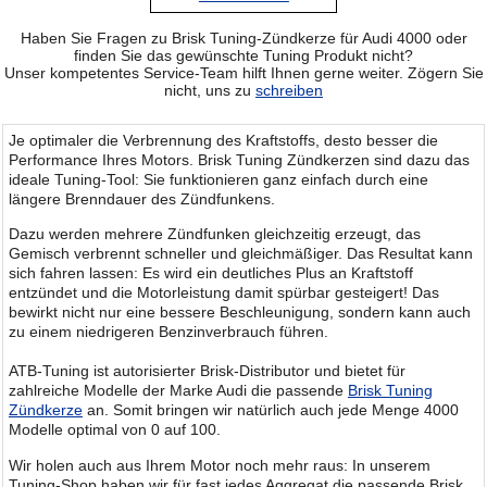
Haben Sie Fragen zu Brisk Tuning-Zündkerze für Audi 4000 oder
finden Sie das gewünschte Tuning Produkt nicht?
Unser kompetentes Service-Team hilft Ihnen gerne weiter. Zögern Sie
nicht, uns zu
schreiben
Je optimaler die Verbrennung des Kraftstoffs, desto besser die
Performance Ihres Motors. Brisk Tuning Zündkerzen sind dazu das
ideale Tuning-Tool: Sie funktionieren ganz einfach durch eine
längere Brenndauer des Zündfunkens.
Dazu werden mehrere Zündfunken gleichzeitig erzeugt, das
Gemisch verbrennt schneller und gleichmäßiger. Das Resultat kann
sich fahren lassen: Es wird ein deutliches Plus an Kraftstoff
entzündet und die Motorleistung damit spürbar gesteigert! Das
bewirkt nicht nur eine bessere Beschleunigung, sondern kann auch
zu einem niedrigeren Benzinverbrauch führen.
ATB-Tuning ist autorisierter Brisk-Distributor und bietet für
zahlreiche Modelle der Marke Audi die passende
Brisk Tuning
Zündkerze
an. Somit bringen wir natürlich auch jede Menge 4000
Modelle optimal von 0 auf 100.
Wir holen auch aus Ihrem Motor noch mehr raus: In unserem
Tuning-Shop haben wir für fast jedes Aggregat die passende Brisk