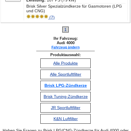
Leistung:
107 PS (79 kW)
Brisk Silver Spezialzündkerze für Gasmotoren (LPG
und CNG)
(7)
1
Ihr Fahrzeug:
Audi 4000
Fahrzeug ändern
Produktauswahl:
Alle Produkte
Alle Sportluftfilter
Brisk LPG-Zündkerze
Brisk Tuning-Zündkerze
JR Sportluftfilter
K&N Luftfilter
Haben Sie Fragen zu Brisk LPG/CNG-Zündkerze für Audi 4000 oder