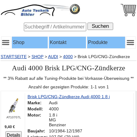
Shop
Kontakt
Produkte
STARTSEITE
>
SHOP
>
AUDI
>
4000
>
Brisk LPG/CNG-Zündkerze
Audi 4000 Brisk LPG/CNG-Zündkerze
** 3% Rabatt auf alle Tuning-Produkte bei Vorkasse-Überweisung **
Anzahl der gezeigten Produkte: 1-1 von 1
Brisk LPG/CNG-Zündkerze Audi 4000 1.8 i
Marke:
Audi
Modell:
4000
Motor:
1.8 i
AT10707L
MG
Benziner
9,40 €
Baujahr:
10/1984-12/1987
Details