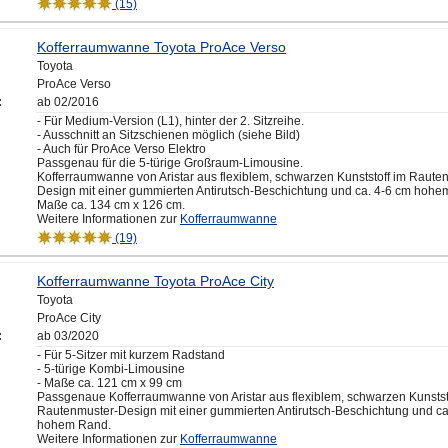
(15)
Kofferraumwanne Toyota ProAce Verso
Toyota
ProAce Verso
:
ab 02/2016
- Für Medium-Version (L1), hinter der 2. Sitzreihe.
- Ausschnitt an Sitzschienen möglich (siehe Bild)
- Auch für ProAce Verso Elektro
Passgenau für die 5-türige Großraum-Limousine.
Kofferraumwanne von Aristar aus flexiblem, schwarzen Kunststoff im Raute
Design mit einer gummierten Antirutsch-Beschichtung und ca. 4-6 cm hohe
Maße ca. 134 cm x 126 cm.
Weitere Informationen zur
Kofferraumwanne
(19)
Kofferraumwanne Toyota ProAce City
Toyota
ProAce City
:
ab 03/2020
- Für 5-Sitzer mit kurzem Radstand
- 5-türige Kombi-Limousine
- Maße ca. 121 cm x 99 cm
Passgenaue Kofferraumwanne von Aristar aus flexiblem, schwarzen Kunstst
Rautenmuster-Design mit einer gummierten Antirutsch-Beschichtung und ca
hohem Rand.
Weitere Informationen zur
Kofferraumwanne