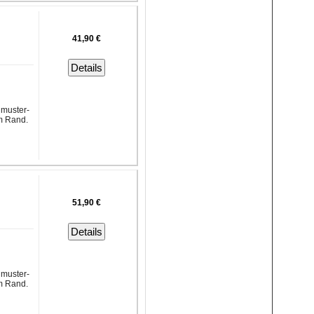
41,90 €
Details
nmuster-
m Rand.
51,90 €
Details
nmuster-
m Rand.