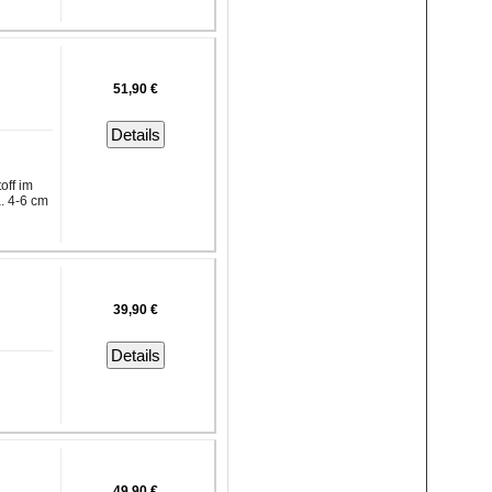
51,90 €
Details
off im
. 4-6 cm
39,90 €
Details
49,90 €