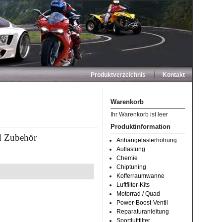
Produktverzeichnis
Kontakt
Warenkorb
Ihr Warenkorb ist leer
Produktinformation
d Zubehör
Anhängelasterhöhung
Auflastung
Chemie
Chiptuning
Kofferraumwanne
Luftfilter-Kits
Motorrad / Quad
Power-Boost-Ventil
Reparaturanleitung
Sportluftfilter