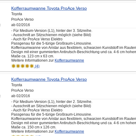
Kofferraumwanne Toyota ProAce Verso
Toyota
ProAce Verso
:
ab 02/2016
- Für Medium-Version (L1), hinter der 3. Sitzreihe.
- Ausschnitt an Sitzschienen möglich (siehe Bild)
- Auch für ProAce Verso Elektro
Passgenau für die 5-türige Großraum-Limousine.
Kofferraumwanne von Aristar aus flexiblem, schwarzen Kunststoff im Raute
Design mit einer gummierten Antirutsch-Beschichtung und ca. 4-6 cm hohe
Maße ca. 123 cm x 63 cm.
Weitere Informationen zur
Kofferraumwanne
(4)
Kofferraumwanne Toyota ProAce Verso
Toyota
ProAce Verso
:
ab 02/2016
- Für Medium-Version (L1), hinter der 2. Sitzreihe.
- Ausschnitt an Sitzschienen möglich (siehe Bild)
- Auch für ProAce Verso Elektro
Passgenau für die 5-türige Großraum-Limousine.
Kofferraumwanne von Aristar aus flexiblem, schwarzen Kunststoff im Raute
Design mit einer gummierten Antirutsch-Beschichtung und ca. 4-6 cm hohe
Maße ca. 150 cm x 126 cm.
Weitere Informationen zur
Kofferraumwanne