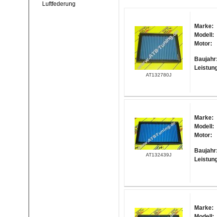
Luftfederung
Marke:
Modell:
Motor:
Baujahr
Leistun
AT132780J
Marke:
Modell:
Motor:
Baujahr
AT132439J
Leistun
Marke:
Modell: