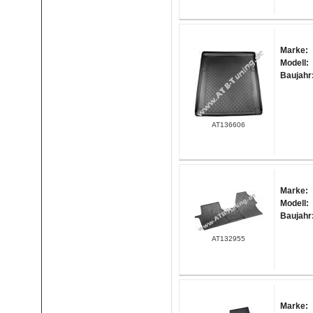
Marke:
Modell:
Baujahr
AT136606
Marke:
Modell:
Baujahr
AT132955
Marke: