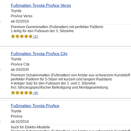
Fußmatten Toyota ProAce Verso
Toyota
ProAce Verso
:
ab 02/2016
Premium Gummimatten (Fußmatten) mit perfekter Paßform
1-teilig für den Fußraum der 3. Sitzreihe
(1)
Fußmatten Toyota ProAce City
Toyota
ProAce City
:
ab 03/2020
Premium Schalenmatten (Fußmatten) von Aristar aus schwarzem Kunststoff 
perfekter Paßform für 5-Sitzer mit kurzem und langem Radstand.
4-teiliger Satz für den Fußraum der 1. und 2. Sitzreihe.
Incl. fahrzeugspezifischer Befestigung und Montageanleitung.
(4)
Fußmatten Toyota ProAce
Toyota
ProAce
:
ab 02/2016
Auch für Elektro-Modelle