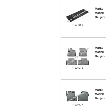
Marke:
Modell:
Baujahr
AT134158
Marke:
Modell:
Baujahr
AT136071
Marke:
Modell:
Baujahr
AT136417