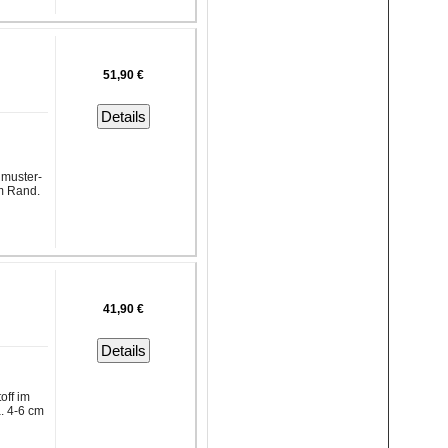
51,90 €
Details
nmuster-
m Rand.
41,90 €
Details
off im
. 4-6 cm