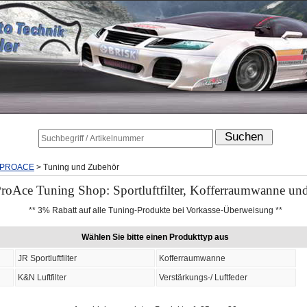
PROACE
>
Tuning und Zubehör
roAce Tuning Shop: Sportluftfilter, Kofferraumwanne un
** 3% Rabatt auf alle Tuning-Produkte bei Vorkasse-Überweisung **
Wählen Sie bitte einen Produkttyp aus
JR Sportluftfilter
Kofferraumwanne
K&N Luftfilter
Verstärkungs-/ Luftfeder