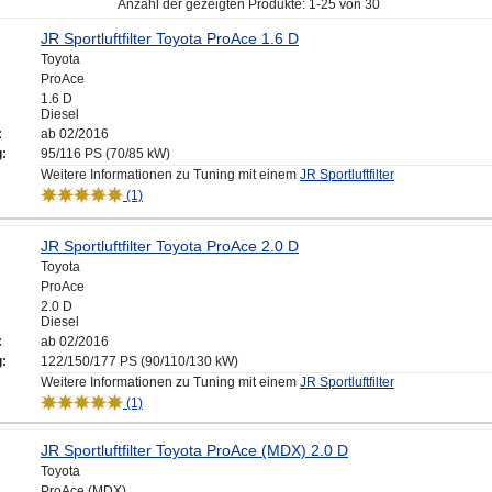
Anzahl der gezeigten Produkte: 1-25 von 30
JR Sportluftfilter Toyota ProAce 1.6 D
Toyota
ProAce
1.6 D
Diesel
:
ab 02/2016
g:
95/116 PS (70/85 kW)
Weitere Informationen zu Tuning mit einem
JR Sportluftfilter
(1)
JR Sportluftfilter Toyota ProAce 2.0 D
Toyota
ProAce
2.0 D
Diesel
:
ab 02/2016
g:
122/150/177 PS (90/110/130 kW)
Weitere Informationen zu Tuning mit einem
JR Sportluftfilter
(1)
JR Sportluftfilter Toyota ProAce (MDX) 2.0 D
Toyota
ProAce (MDX)