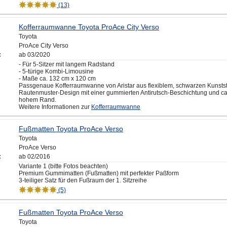
(13)
Kofferraumwanne Toyota ProAce City Verso
Toyota
ProAce City Verso
:
ab 03/2020
- Für 5-Sitzer mit langem Radstand
- 5-türige Kombi-Limousine
- Maße ca. 132 cm x 120 cm
Passgenaue Kofferraumwanne von Aristar aus flexiblem, schwarzen Kunstst
Rautenmuster-Design mit einer gummierten Antirutsch-Beschichtung und ca
hohem Rand.
Weitere Informationen zur
Kofferraumwanne
Fußmatten Toyota ProAce Verso
Toyota
ProAce Verso
:
ab 02/2016
Variante 1 (bitte Fotos beachten)
Premium Gummimatten (Fußmatten) mit perfekter Paßform
3-teiliger Satz für den Fußraum der 1. Sitzreihe
(5)
Fußmatten Toyota ProAce Verso
Toyota