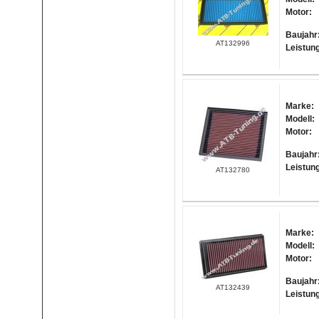
Motor:
Baujahr
AT132996
Leistun
Marke:
Modell:
Motor:
Baujahr
Leistun
AT132780
Marke:
Modell:
Motor:
Baujahr
AT132439
Leistun