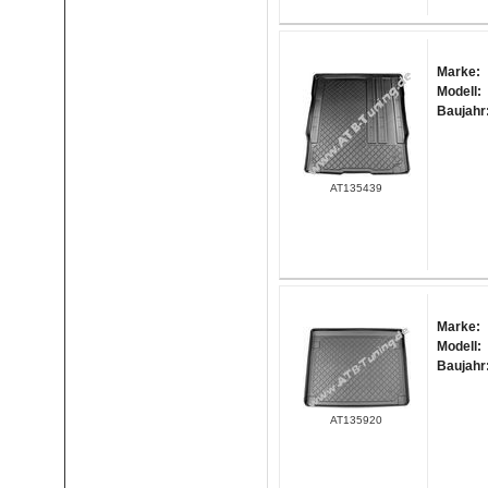
Marke:
Modell:
Baujahr
AT135439
Marke:
Modell:
Baujahr
AT135920