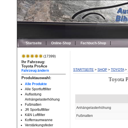
Startseite
Online-Shop
Fachbuch-Shop
(17399)
Ihr Fahrzeug:
Toyota ProAce
STARTSEITE
>
SHOP
>
TOYOTA
>
Fahrzeug ändern
Produktauswahl:
Toyota P
Alle Produkte
Alle Sportluftfilter
Auflastung
Anhängelasterhöhung
Fußmatten
Anhängelasterhöhung
JR Sportluftfilter
K&N Luftfilter
Fußmatten
Kofferraumwanne
Verstärkungsfeder