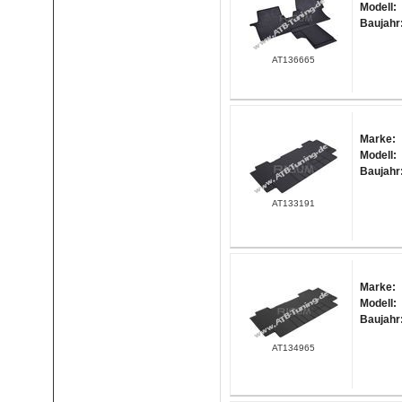
Modell:
Baujahr
AT136665
Marke:
Modell:
Baujahr
AT133191
Marke:
Modell:
Baujahr
AT134965