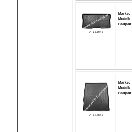
Marke:
Modell:
Baujahr
AT132646
Marke:
Modell:
Baujahr
AT132647