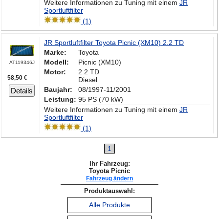
Weitere Informationen zu Tuning mit einem
JR
Sportluftfilter
(1)
JR Sportluftfilter Toyota Picnic (XM10) 2.2 TD
Marke:
Toyota
Modell:
Picnic (XM10)
AT119346J
Motor:
2.2 TD
58,50 €
Diesel
Baujahr:
08/1997-11/2001
Details
Leistung:
95 PS (70 kW)
Weitere Informationen zu Tuning mit einem
JR
Sportluftfilter
(1)
1
Ihr Fahrzeug:
Toyota Picnic
Fahrzeug ändern
Produktauswahl:
Alle Produkte