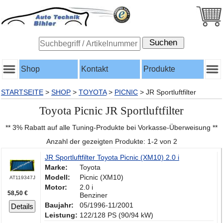
Shop
Kontakt
Produkte
STARTSEITE
>
SHOP
>
TOYOTA
>
PICNIC
>
JR Sportluftfilter
Toyota Picnic JR Sportluftfilter
** 3% Rabatt auf alle Tuning-Produkte bei Vorkasse-Überweisung **
Anzahl der gezeigten Produkte: 1-2 von 2
JR Sportluftfilter Toyota Picnic (XM10) 2.0 i
Marke:
Toyota
Modell:
Picnic (XM10)
AT119347J
Motor:
2.0 i
58,50 €
Benziner
Baujahr:
05/1996-11/2001
Details
Leistung:
122/128 PS (90/94 kW)