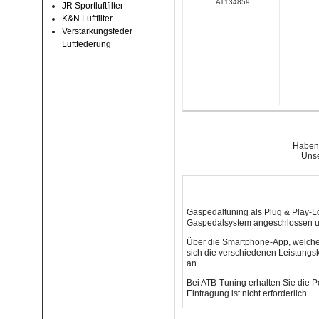
AT134859
JR Sportluftfilter
K&N Luftfilter
Verstärkungsfeder
Luftfederung
Haben 
Unse
Gaspedaltuning als Plug & Play-Lö
Gaspedalsystem angeschlossen und
Über die Smartphone-App, welche 
sich die verschiedenen Leistungs
an.
Bei ATB-Tuning erhalten Sie die P
Eintragung ist nicht erforderlich.