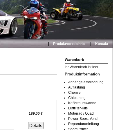
Produktverzeichnis
Kontakt
Warenkorb
Ihr Warenkorb ist leer
Produktinformation
Anhängelasterhöhung
Auflastung
Chemie
Chiptuning
Kofferraumwanne
Luftfilter-Kits
189,00 €
Motorrad / Quad
Power-Boost-Ventil
Reparaturanleitung
Details
Sportluftfilter