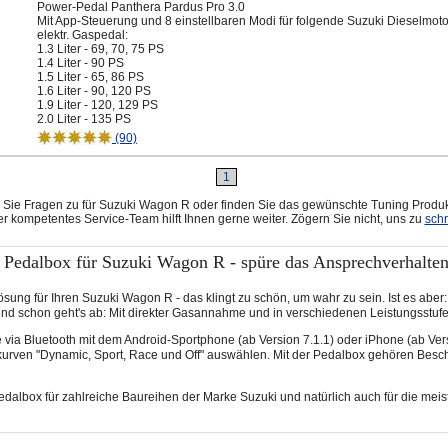
Power-Pedal Panthera Pardus Pro 3.0
Mit App-Steuerung und 8 einstellbaren Modi für folgende Suzuki Dieselmoto
elektr. Gaspedal:
1.3 Liter - 69, 70, 75 PS
1.4 Liter - 90 PS
1.5 Liter - 65, 86 PS
1.6 Liter - 90, 120 PS
1.9 Liter - 120, 129 PS
2.0 Liter - 135 PS
(90)
1
Sie Fragen zu für Suzuki Wagon R oder finden Sie das gewünschte Tuning Produk
r kompetentes Service-Team hilft Ihnen gerne weiter. Zögern Sie nicht, uns zu
sch
Pedalbox für Suzuki Wagon R - spüre das Ansprechverhalte
sung für Ihren Suzuki Wagon R - das klingt zu schön, um wahr zu sein. Ist es aber
 schon geht's ab: Mit direkter Gasannahme und in verschiedenen Leistungsstufe
via Bluetooth mit dem Android-Sportphone (ab Version 7.1.1) oder iPhone (ab Ver
kurven "Dynamic, Sport, Race und Off" auswählen. Mit der Pedalbox gehören Besc
edalbox für zahlreiche Baureihen der Marke Suzuki und natürlich auch für die me