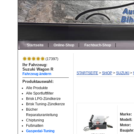
Startseite
Online-Shop
Fachbuch-Shop
(17397)
Ihr Fahrzeug:
Suzuki Wagon R
STARTSEITE
>
SHOP
>
SUZUKI
>
Fahrzeug ändern
Produktauswahl:
Alle Produkte
Alle Sportluftfilter
Brisk LPG-Zündkerze
Brisk Tuning-Zündkerze
Bücher
Marke:
Reparaturanleitung
Modell:
Chiptuning
Motor:
Fußmatten
Baujahr
Gaspedal-Tuning