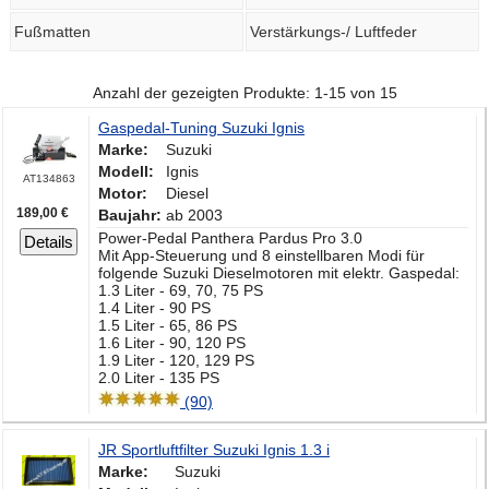
Fußmatten
Verstärkungs-/ Luftfeder
Anzahl der gezeigten Produkte: 1-15 von 15
Gaspedal-Tuning Suzuki Ignis
Marke:
Suzuki
Modell:
Ignis
AT134863
Motor:
Diesel
189,00 €
Baujahr:
ab 2003
Power-Pedal Panthera Pardus Pro 3.0
Details
Mit App-Steuerung und 8 einstellbaren Modi für
folgende Suzuki Dieselmotoren mit elektr. Gaspedal:
1.3 Liter - 69, 70, 75 PS
1.4 Liter - 90 PS
1.5 Liter - 65, 86 PS
1.6 Liter - 90, 120 PS
1.9 Liter - 120, 129 PS
2.0 Liter - 135 PS
(90)
JR Sportluftfilter Suzuki Ignis 1.3 i
Marke:
Suzuki