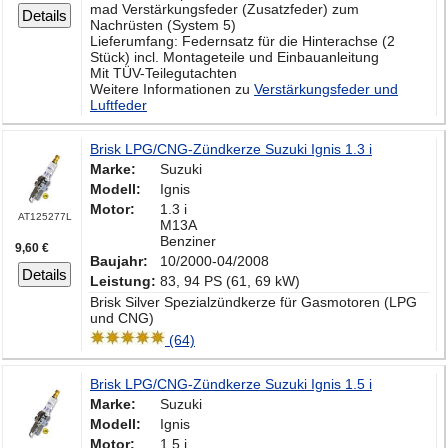
mad Verstärkungsfeder (Zusatzfeder) zum
Details
Nachrüsten (System 5)
Lieferumfang: Federnsatz für die Hinterachse (2
Stück) incl. Montageteile und Einbauanleitung
Mit TÜV-Teilegutachten
Weitere Informationen zu
Verstärkungsfeder und
Luftfeder
Brisk LPG/CNG-Zündkerze Suzuki Ignis 1.3 i
Marke:
Suzuki
Modell:
Ignis
Motor:
1.3 i
AT125277L
M13A
Benziner
9,60 €
Baujahr:
10/2000-04/2008
Details
Leistung:
83, 94 PS (61, 69 kW)
Brisk Silver Spezialzündkerze für Gasmotoren (LPG
und CNG)
(64)
Brisk LPG/CNG-Zündkerze Suzuki Ignis 1.5 i
Marke:
Suzuki
Modell:
Ignis
Motor:
1.5 i