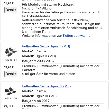
41,90 €
Für Modelle mit starrer Rückbank.
Nicht für 4x4 Allgrip
Details
Passgenau für die 5-türige Kombi-Limousine (auch
für Hybrid-Modelle).
Kofferraumwanne von Aristar aus flexiblem,
schwarzen Kunststoff im Rautenmuster-Design mit
einer gummierten Antirutsch-Beschichtung und ca. 4-
6 cm hohem Rand.
Weitere Informationen zur
Kofferraumwanne
Fußmatten Suzuki Ignis II (MH)
Marke:
Suzuki
Modell:
Ignis II (MH)
AT131714
Baujahr:
2003-2016
Premium Gummimatten (Fußmatten) mit perfekter
49,90 €
Paßform
Details
4-teiliger Satz für vorne und hinten
Fußmatten Suzuki Ignis III (MF)
Marke:
Suzuki
Modell:
Ignis III (MF)
AT134156
Baujahr:
ab 2017
Premium Gummimatten (Fußmatten) mit perfekter
49,90 €