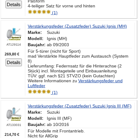
Paßform
Details
4-teiliger Satz für vorne und hinten
(1)
Verstärkungsfeder (Zusatzfeder) Suzuki Ignis (MH)
Marke:
Suzuki
Modell:
Ignis (MH)
Baujahr:
ab 09/2003
AT129114
Für 5-türer (nicht für Sport)
269,80 €
mad Verstärkte Hauptfeder zum Austausch (System
8)
Details
Lieferumfang: Federnsatz für die Hinterachse (2
Stück) incl. Montageteile und Einbauanleitung
TÜV: ggf. nach §21 STVZO (kein Gutachten)
Weitere Informationen zu
Verstärkungsfeder und
Luftfeder
(1)
Verstärkungsfeder (Zusatzfeder) Suzuki Ignis III (MF)
Marke:
Suzuki
Modell:
Ignis III (MF)
Baujahr:
ab 10/2016
AT133031
Für Modelle mit Frontantrieb.
214,70 €
Nicht für AllGrip