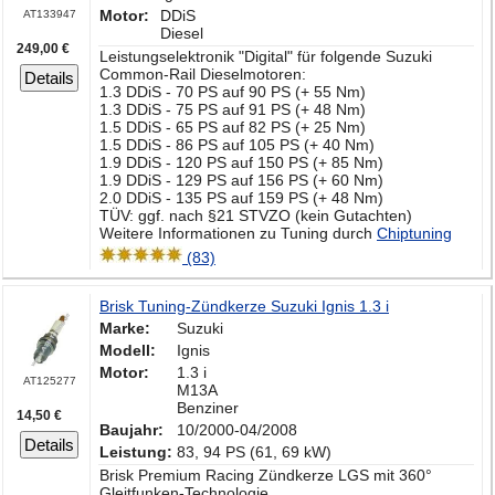
Motor:
DDiS
AT133947
Diesel
249,00 €
Leistungselektronik "Digital" für folgende Suzuki
Common-Rail Dieselmotoren:
Details
1.3 DDiS - 70 PS auf 90 PS (+ 55 Nm)
1.3 DDiS - 75 PS auf 91 PS (+ 48 Nm)
1.5 DDiS - 65 PS auf 82 PS (+ 25 Nm)
1.5 DDiS - 86 PS auf 105 PS (+ 40 Nm)
1.9 DDiS - 120 PS auf 150 PS (+ 85 Nm)
1.9 DDiS - 129 PS auf 156 PS (+ 60 Nm)
2.0 DDiS - 135 PS auf 159 PS (+ 48 Nm)
TÜV: ggf. nach §21 STVZO (kein Gutachten)
Weitere Informationen zu Tuning durch
Chiptuning
(83)
Brisk Tuning-Zündkerze Suzuki Ignis 1.3 i
Marke:
Suzuki
Modell:
Ignis
Motor:
1.3 i
AT125277
M13A
Benziner
14,50 €
Baujahr:
10/2000-04/2008
Details
Leistung:
83, 94 PS (61, 69 kW)
Brisk Premium Racing Zündkerze LGS mit 360°
Gleitfunken-Technologie