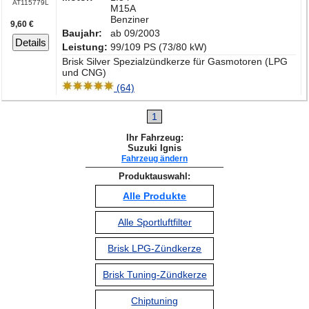
AT115779L
M15A
Benziner
9,60 €
Baujahr:
ab 09/2003
Details
Leistung:
99/109 PS (73/80 kW)
Brisk Silver Spezialzündkerze für Gasmotoren (LPG
und CNG)
(64)
1
Ihr Fahrzeug:
Suzuki Ignis
Fahrzeug ändern
Produktauswahl:
Alle Produkte
Alle Sportluftfilter
Brisk LPG-Zündkerze
Brisk Tuning-Zündkerze
Chiptuning