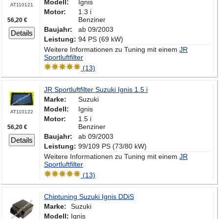
Modell:
Ignis
AT110121
Motor:
1.3 i
Benziner
56,20 €
Baujahr:
ab 09/2003
Details
Leistung:
94 PS (69 kW)
Weitere Informationen zu Tuning mit einem
JR
Sportluftfilter
(13)
JR Sportluftfilter Suzuki Ignis 1.5 i
Marke:
Suzuki
Modell:
Ignis
AT110122
Motor:
1.5 i
Benziner
56,20 €
Baujahr:
ab 09/2003
Details
Leistung:
99/109 PS (73/80 kW)
Weitere Informationen zu Tuning mit einem
JR
Sportluftfilter
(13)
Chiptuning Suzuki Ignis DDiS
Marke:
Suzuki
Modell:
Ignis