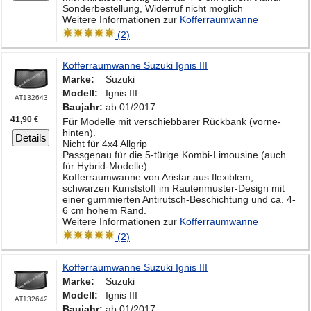
Sonderbestellung, Widerruf nicht möglich
Weitere Informationen zur
Kofferraumwanne
(2)
Kofferraumwanne Suzuki Ignis III
Marke:
Suzuki
Modell:
Ignis III
AT132643
Baujahr:
ab 01/2017
41,90 €
Für Modelle mit verschiebbarer Rückbank (vorne-
hinten).
Details
Nicht für 4x4 Allgrip
Passgenau für die 5-türige Kombi-Limousine (auch
für Hybrid-Modelle).
Kofferraumwanne von Aristar aus flexiblem,
schwarzen Kunststoff im Rautenmuster-Design mit
einer gummierten Antirutsch-Beschichtung und ca. 4-
6 cm hohem Rand.
Weitere Informationen zur
Kofferraumwanne
(2)
Kofferraumwanne Suzuki Ignis III
Marke:
Suzuki
Modell:
Ignis III
AT132642
Baujahr:
ab 01/2017