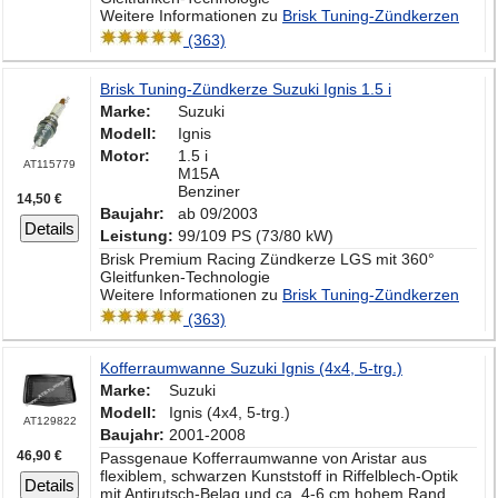
Weitere Informationen zu
Brisk Tuning-Zündkerzen
(363)
Brisk Tuning-Zündkerze Suzuki Ignis 1.5 i
Marke:
Suzuki
Modell:
Ignis
Motor:
1.5 i
AT115779
M15A
Benziner
14,50 €
Baujahr:
ab 09/2003
Details
Leistung:
99/109 PS (73/80 kW)
Brisk Premium Racing Zündkerze LGS mit 360°
Gleitfunken-Technologie
Weitere Informationen zu
Brisk Tuning-Zündkerzen
(363)
Kofferraumwanne Suzuki Ignis (4x4, 5-trg.)
Marke:
Suzuki
Modell:
Ignis (4x4, 5-trg.)
AT129822
Baujahr:
2001-2008
46,90 €
Passgenaue Kofferraumwanne von Aristar aus
flexiblem, schwarzen Kunststoff in Riffelblech-Optik
Details
mit Antirutsch-Belag und ca. 4-6 cm hohem Rand.