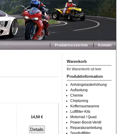
Produktverzeichnis
Kontakt
Warenkorb
Ihr Warenkorb ist leer
Produktinformation
Anhängelasterhöhung
Auflastung
Chemie
Chiptuning
Kofferraumwanne
Luftfilter-Kits
14,50 €
Motorrad / Quad
Power-Boost-Ventil
Reparaturanleitung
Details
Sportluftfilter