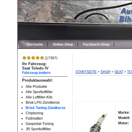
Startseite
Online-Shop
Fachbuch-Shop
(17397)
Ihr Fahrzeug:
Seat Toledo IV
STARTSEITE
>
SHOP
>
SEAT
>
TO
Fahrzeug ändern
Produktauswahl:
Alle Produkte
Alle Sportluftfilter
Alle Luftfilter-Kits
Brisk LPG-Zündkerze
Brisk Tuning-Zündkerze
Marke:
Chiptuning
Modell:
Fußmatten
Motor:
Gaspedal-Tuning
JR Sportluftfilter