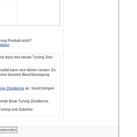
ning Produkt nicht?
reiben
ind dazu das ideale Tuning-Tool:
ultat kann sich fahren lassen: Es
ur eine bessere Beschleunigung,
ning Zündkerze
an. Somit bringen
sende Brisk Tuning Zündkerze.
Tuning und Zubehör.
widerrufen