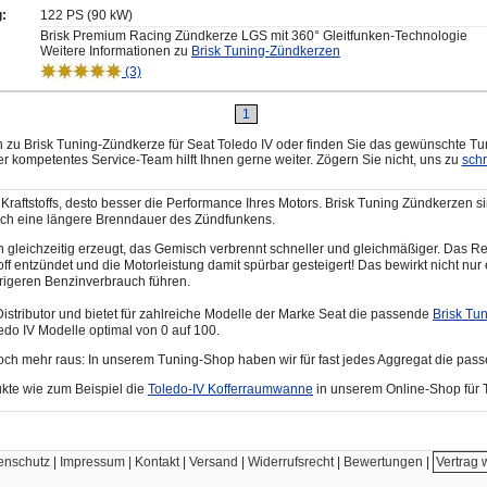
g:
122 PS (90 kW)
Brisk Premium Racing Zündkerze LGS mit 360° Gleitfunken-Technologie
Weitere Informationen zu
Brisk Tuning-Zündkerzen
(3)
1
zu Brisk Tuning-Zündkerze für Seat Toledo IV oder finden Sie das gewünschte Tu
r kompetentes Service-Team hilft Ihnen gerne weiter. Zögern Sie nicht, uns zu
sch
Kraftstoffs, desto besser die Performance Ihres Motors. Brisk Tuning Zündkerzen s
urch eine längere Brenndauer des Zündfunkens.
leichzeitig erzeugt, das Gemisch verbrennt schneller und gleichmäßiger. Das Res
toff entzündet und die Motorleistung damit spürbar gesteigert! Das bewirkt nicht n
rigeren Benzinverbrauch führen.
-Distributor und bietet für zahlreiche Modelle der Marke Seat die passende
Brisk Tu
edo IV Modelle optimal von 0 auf 100.
och mehr raus: In unserem Tuning-Shop haben wir für fast jedes Aggregat die pas
kte wie zum Beispiel die
Toledo-IV Kofferraumwanne
in unserem Online-Shop für 
enschutz
|
Impressum | Kontakt
|
Versand
|
Widerrufsrecht
|
Bewertungen
|
Vertrag 