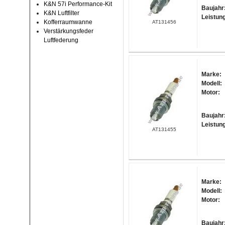
K&N 57i Performance-Kit
Baujahr
K&N Luftfilter
Leistun
Kofferraumwanne
AT131456
Verstärkungsfeder
Luftfederung
Marke:
Modell:
Motor:
Baujahr
Leistun
AT131455
Marke:
Modell:
Motor:
Baujahr