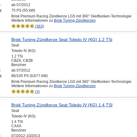
:
ab 07/2012
g:
75 PS (55 kW)
Brisk Premium Racing Zündkerze LGS mit 360° Gleitfunken-Technologie
Weitere Informationen zu
Brisk Tuning-Zündkerzen
(363)
Brisk Tuning-Zündkerze Seat Toledo IV (KG) 1.2 TSi
Seat
Toledo IV (KG)
1.2 TSi
CBZA, CBZB
Benziner
:
ab 07/2012
g:
86/105 PS (63/77 kW)
Brisk Premium Racing Zündkerze LGS mit 360° Gleitfunken-Technologie
Weitere Informationen zu
Brisk Tuning-Zündkerzen
(3)
Brisk Tuning-Zündkerze Seat Toledo IV (KG) 1.4 TSI
Seat
Toledo IV (KG)
1.4 TSI
CAXA
Benziner
:
07/2012-10/2013