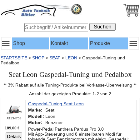
Shop
Kontakt
Produkte
STARTSEITE
>
SHOP
>
SEAT
>
LEON
>
Gaspedal-Tuning und
Pedalbox
Seat Leon Gaspedal-Tuning und Pedalbox
** 3% Rabatt auf alle Tuning-Produkte bei Vorkasse-Überweisung **
Anzahl der gezeigten Produkte: 1-2 von 2
Gaspedal-Tuning Seat Leon
Marke:
Seat
Modell:
Leon
AT134758
Motor:
Benziner
189,00 €
Power-Pedal Panthera Pardus Pro 3.0
Mit App-Steuerung und 8 einstellbaren Modi für
Details
folgende Seat Benzinmotoren mit elektr. Gaspedal: