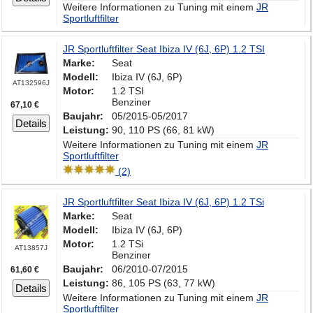
Weitere Informationen zu Tuning mit einem
JR
Sportluftfilter
JR Sportluftfilter Seat Ibiza IV (6J, 6P) 1.2 TSI
Marke:
Seat
Modell:
Ibiza IV (6J, 6P)
AT132596J
Motor:
1.2 TSI
Benziner
67,10 €
Baujahr:
05/2015-05/2017
Details
Leistung:
90, 110 PS (66, 81 kW)
Weitere Informationen zu Tuning mit einem
JR
Sportluftfilter
(2)
JR Sportluftfilter Seat Ibiza IV (6J, 6P) 1.2 TSi
Marke:
Seat
Modell:
Ibiza IV (6J, 6P)
Motor:
1.2 TSi
AT13857J
Benziner
Baujahr:
06/2010-07/2015
61,60 €
Leistung:
86, 105 PS (63, 77 kW)
Details
Weitere Informationen zu Tuning mit einem
JR
Sportluftfilter