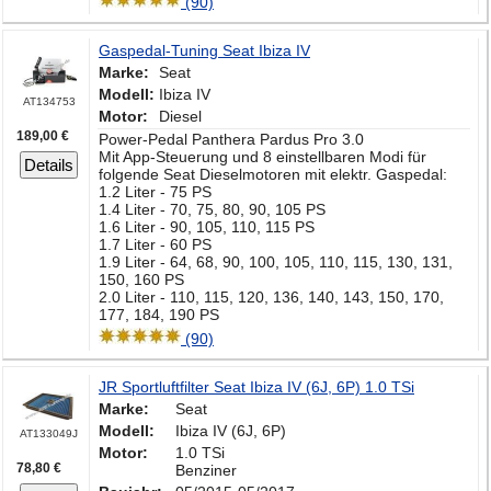
(90)
Gaspedal-Tuning Seat Ibiza IV
Marke:
Seat
Modell:
Ibiza IV
AT134753
Motor:
Diesel
189,00 €
Power-Pedal Panthera Pardus Pro 3.0
Mit App-Steuerung und 8 einstellbaren Modi für
Details
folgende Seat Dieselmotoren mit elektr. Gaspedal:
1.2 Liter - 75 PS
1.4 Liter - 70, 75, 80, 90, 105 PS
1.6 Liter - 90, 105, 110, 115 PS
1.7 Liter - 60 PS
1.9 Liter - 64, 68, 90, 100, 105, 110, 115, 130, 131,
150, 160 PS
2.0 Liter - 110, 115, 120, 136, 140, 143, 150, 170,
177, 184, 190 PS
(90)
JR Sportluftfilter Seat Ibiza IV (6J, 6P) 1.0 TSi
Marke:
Seat
Modell:
Ibiza IV (6J, 6P)
AT133049J
Motor:
1.0 TSi
78,80 €
Benziner