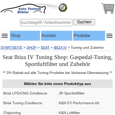
Shop
Kontakt
Produkte
STARTSEITE
>
SHOP
>
SEAT
>
IBIZA IV
>
Tuning und Zubehör
Seat Ibiza IV Tuning Shop: Gaspedal-Tuning,
Sportluftfilter und Zubehör
** 3% Rabatt auf alle Tuning-Produkte bei Vorkasse-Überweisung **
Wählen Sie bitte einen Produkttyp aus
Brisk LPG/CNG-Zündkerze
JR Sportluftfilter
Brisk Tuning-Zündkerze
K&N 57i Performance-Kit
Chiptuning
K&N Luftfilter