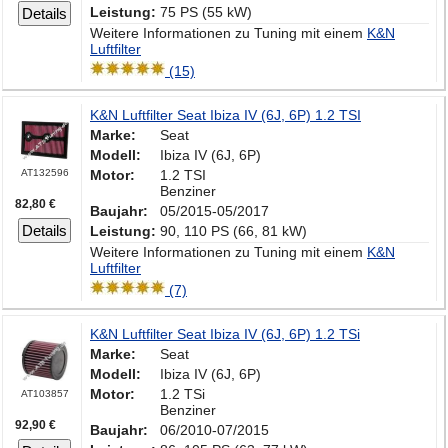
Leistung:
75 PS (55 kW)
Details
Weitere Informationen zu Tuning mit einem
K&N
Luftfilter
(15)
K&N Luftfilter Seat Ibiza IV (6J, 6P) 1.2 TSI
Marke:
Seat
Modell:
Ibiza IV (6J, 6P)
AT132596
Motor:
1.2 TSI
Benziner
82,80 €
Baujahr:
05/2015-05/2017
Details
Leistung:
90, 110 PS (66, 81 kW)
Weitere Informationen zu Tuning mit einem
K&N
Luftfilter
(7)
K&N Luftfilter Seat Ibiza IV (6J, 6P) 1.2 TSi
Marke:
Seat
Modell:
Ibiza IV (6J, 6P)
Motor:
1.2 TSi
AT103857
Benziner
92,90 €
Baujahr:
06/2010-07/2015