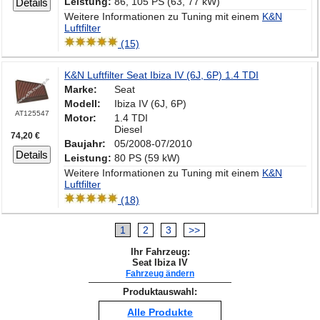
Leistung:
86, 105 PS (63, 77 kW)
Details
Weitere Informationen zu Tuning mit einem
K&N
Luftfilter
(15)
K&N Luftfilter Seat Ibiza IV (6J, 6P) 1.4 TDI
Marke:
Seat
Modell:
Ibiza IV (6J, 6P)
AT125547
Motor:
1.4 TDI
Diesel
74,20 €
Baujahr:
05/2008-07/2010
Details
Leistung:
80 PS (59 kW)
Weitere Informationen zu Tuning mit einem
K&N
Luftfilter
(18)
1
2
3
>>
Ihr Fahrzeug:
Seat Ibiza IV
Fahrzeug ändern
Produktauswahl:
Alle Produkte