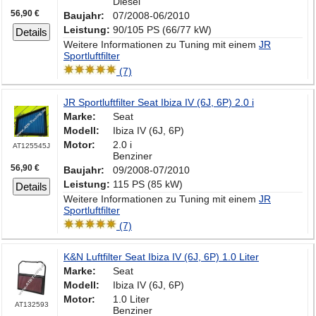
Diesel
56,90 €
Baujahr:
07/2008-06/2010
Leistung:
90/105 PS (66/77 kW)
Details
Weitere Informationen zu Tuning mit einem
JR
Sportluftfilter
(7)
JR Sportluftfilter Seat Ibiza IV (6J, 6P) 2.0 i
Marke:
Seat
Modell:
Ibiza IV (6J, 6P)
Motor:
2.0 i
AT125545J
Benziner
56,90 €
Baujahr:
09/2008-07/2010
Leistung:
115 PS (85 kW)
Details
Weitere Informationen zu Tuning mit einem
JR
Sportluftfilter
(7)
K&N Luftfilter Seat Ibiza IV (6J, 6P) 1.0 Liter
Marke:
Seat
Modell:
Ibiza IV (6J, 6P)
Motor:
1.0 Liter
AT132593
Benziner