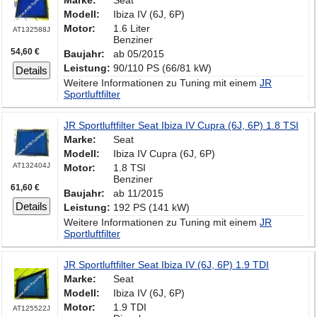
Marke:
Seat
Modell:
Ibiza IV (6J, 6P)
Motor:
1.6 Liter
AT132588J
Benziner
54,60 €
Baujahr:
ab 05/2015
Leistung:
90/110 PS (66/81 kW)
Details
Weitere Informationen zu Tuning mit einem
JR
Sportluftfilter
JR Sportluftfilter Seat Ibiza IV Cupra (6J, 6P) 1.8 TSI
Marke:
Seat
Modell:
Ibiza IV Cupra (6J, 6P)
AT132404J
Motor:
1.8 TSI
Benziner
61,60 €
Baujahr:
ab 11/2015
Details
Leistung:
192 PS (141 kW)
Weitere Informationen zu Tuning mit einem
JR
Sportluftfilter
JR Sportluftfilter Seat Ibiza IV (6J, 6P) 1.9 TDI
Marke:
Seat
Modell:
Ibiza IV (6J, 6P)
Motor:
1.9 TDI
AT125522J