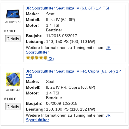
JR Sportluftfilter Seat Ibiza IV (6J, 6P) 1.4 TSI
Marke:
Seat
Modell:
Ibiza IV (6J, 6P)
AT132597J
Motor:
1.4 TSI
Benziner
67,10 €
Baujahr:
11/2013-05/2017
Details
Leistung:
140, 150 PS (103, 110 kW)
Weitere Informationen zu Tuning mit einem
JR
Sportluftfilter
(2)
JR Sportluftfilter Seat Ibiza IV FR, Cupra (6J, 6P) 1.4
TSI
Marke:
Seat
Modell:
Ibiza IV FR, Cupra (6J, 6P)
AT13934J
Motor:
1.4 TSI
Benziner
61,60 €
Baujahr:
06/2009-12/2015
Details
Leistung:
150, 180 PS (110, 132 kW)
Weitere Informationen zu Tuning mit einem
JR
Sportluftfilter