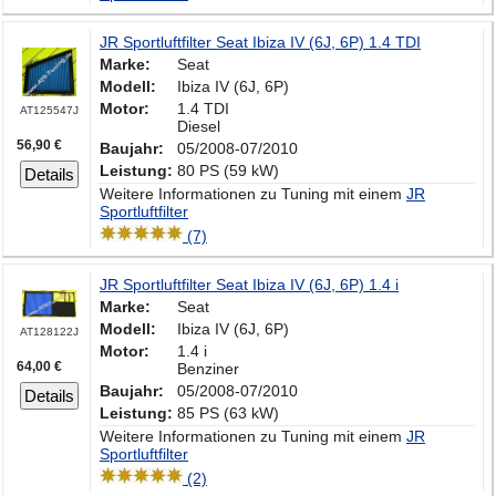
JR Sportluftfilter Seat Ibiza IV (6J, 6P) 1.4 TDI
Marke:
Seat
Modell:
Ibiza IV (6J, 6P)
Motor:
1.4 TDI
AT125547J
Diesel
56,90 €
Baujahr:
05/2008-07/2010
Leistung:
80 PS (59 kW)
Details
Weitere Informationen zu Tuning mit einem
JR
Sportluftfilter
(7)
JR Sportluftfilter Seat Ibiza IV (6J, 6P) 1.4 i
Marke:
Seat
Modell:
Ibiza IV (6J, 6P)
AT128122J
Motor:
1.4 i
64,00 €
Benziner
Baujahr:
05/2008-07/2010
Details
Leistung:
85 PS (63 kW)
Weitere Informationen zu Tuning mit einem
JR
Sportluftfilter
(2)