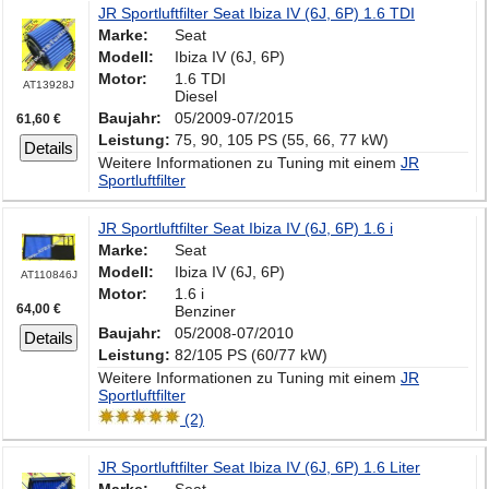
JR Sportluftfilter Seat Ibiza IV (6J, 6P) 1.6 TDI
Marke:
Seat
Modell:
Ibiza IV (6J, 6P)
Motor:
1.6 TDI
AT13928J
Diesel
Baujahr:
05/2009-07/2015
61,60 €
Leistung:
75, 90, 105 PS (55, 66, 77 kW)
Details
Weitere Informationen zu Tuning mit einem
JR
Sportluftfilter
JR Sportluftfilter Seat Ibiza IV (6J, 6P) 1.6 i
Marke:
Seat
Modell:
Ibiza IV (6J, 6P)
AT110846J
Motor:
1.6 i
64,00 €
Benziner
Baujahr:
05/2008-07/2010
Details
Leistung:
82/105 PS (60/77 kW)
Weitere Informationen zu Tuning mit einem
JR
Sportluftfilter
(2)
JR Sportluftfilter Seat Ibiza IV (6J, 6P) 1.6 Liter