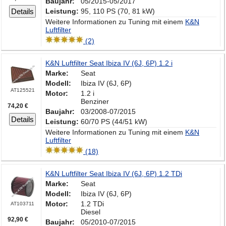
Baujahr:
05/2015-05/2017
Details
Leistung:
95, 110 PS (70, 81 kW)
Weitere Informationen zu Tuning mit einem
K&N
Luftfilter
(2)
K&N Luftfilter Seat Ibiza IV (6J, 6P) 1.2 i
Marke:
Seat
Modell:
Ibiza IV (6J, 6P)
AT125521
Motor:
1.2 i
Benziner
74,20 €
Baujahr:
03/2008-07/2015
Details
Leistung:
60/70 PS (44/51 kW)
Weitere Informationen zu Tuning mit einem
K&N
Luftfilter
(18)
K&N Luftfilter Seat Ibiza IV (6J, 6P) 1.2 TDi
Marke:
Seat
Modell:
Ibiza IV (6J, 6P)
Motor:
1.2 TDi
AT103711
Diesel
92,90 €
Baujahr:
05/2010-07/2015