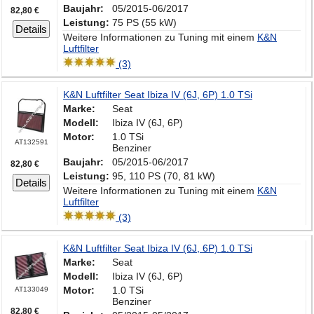
Baujahr:
05/2015-06/2017
82,80 €
Leistung:
75 PS (55 kW)
Details
Weitere Informationen zu Tuning mit einem
K&N
Luftfilter
(3)
K&N Luftfilter Seat Ibiza IV (6J, 6P) 1.0 TSi
Marke:
Seat
Modell:
Ibiza IV (6J, 6P)
Motor:
1.0 TSi
AT132591
Benziner
Baujahr:
05/2015-06/2017
82,80 €
Leistung:
95, 110 PS (70, 81 kW)
Details
Weitere Informationen zu Tuning mit einem
K&N
Luftfilter
(3)
K&N Luftfilter Seat Ibiza IV (6J, 6P) 1.0 TSi
Marke:
Seat
Modell:
Ibiza IV (6J, 6P)
Motor:
1.0 TSi
AT133049
Benziner
82,80 €