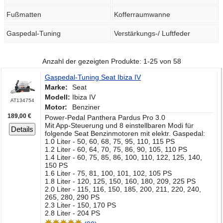
Fußmatten
Kofferraumwanne
Gaspedal-Tuning
Verstärkungs-/ Luftfeder
Anzahl der gezeigten Produkte: 1-25 von 58
Gaspedal-Tuning Seat Ibiza IV
Marke:
Seat
Modell:
Ibiza IV
AT134754
Motor:
Benziner
189,00 €
Power-Pedal Panthera Pardus Pro 3.0
Mit App-Steuerung und 8 einstellbaren Modi für
Details
folgende Seat Benzinmotoren mit elektr. Gaspedal:
1.0 Liter - 50, 60, 68, 75, 95, 110, 115 PS
1.2 Liter - 60, 64, 70, 75, 86, 90, 105, 110 PS
1.4 Liter - 60, 75, 85, 86, 100, 110, 122, 125, 140,
150 PS
1.6 Liter - 75, 81, 100, 101, 102, 105 PS
1.8 Liter - 120, 125, 150, 160, 180, 209, 225 PS
2.0 Liter - 115, 116, 150, 185, 200, 211, 220, 240,
265, 280, 290 PS
2.3 Liter - 150, 170 PS
2.8 Liter - 204 PS