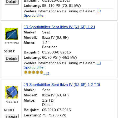
Baujahr:
05/2015-05/2017
Details
Leistung:
95, 110 PS (70, 81 kW)
Weitere Informationen zu Tuning mit einem
JR
Sportluftfilter
JR Sportluftfilter Seat Ibiza IV (6J, 6P) 1.2 i
Marke:
Seat
Modell:
Ibiza IV (6J, 6P)
Motor:
1.2 i
AT125521J
Benziner
56,90 €
Baujahr:
03/2008-07/2015
Leistung:
60/70 PS (44/51 kW)
Details
Weitere Informationen zu Tuning mit einem
JR
Sportluftfilter
(7)
JR Sportluftfilter Seat Ibiza IV (6J, 6P) 1.2 TDi
Marke:
Seat
Modell:
Ibiza IV (6J, 6P)
Motor:
1.2 TDi
AT13711J
Diesel
Baujahr:
05/2010-07/2015
61,60 €
Leistung:
75 PS (55 kW)
Details