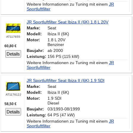
Weitere Informationen zu Tuning mit einem
JR
Sportluftfilter
JR Sportluftfilter Seat Ibiza II (6K) 1.8 L 20V
Marke:
Seat
Modell:
Ibiza II (6K)
AT117655
Motor:
1.8 L 20V
Benziner
60,80 €
Baujahr:
ab 2000
Details
Leistung:
156 PS (115 kW)
Weitere Informationen zu Tuning mit einem
JR
Sportluftfilter
JR Sportluftfilter Seat Ibiza II (6K) 1.9 SDI
Marke:
Seat
Modell:
Ibiza II (6K)
AT117612J
Motor:
1.9 SDI
Diesel
58,50 €
Baujahr:
03/1993-08/1999
Details
Leistung:
64 PS (47 kW)
Weitere Informationen zu Tuning mit einem
JR
Sportluftfilter