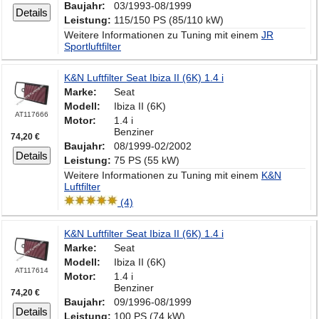
Baujahr:
03/1993-08/1999
Details
Leistung:
115/150 PS (85/110 kW)
Weitere Informationen zu Tuning mit einem
JR
Sportluftfilter
K&N Luftfilter Seat Ibiza II (6K) 1.4 i
Marke:
Seat
Modell:
Ibiza II (6K)
AT117666
Motor:
1.4 i
Benziner
74,20 €
Baujahr:
08/1999-02/2002
Details
Leistung:
75 PS (55 kW)
Weitere Informationen zu Tuning mit einem
K&N
Luftfilter
(4)
K&N Luftfilter Seat Ibiza II (6K) 1.4 i
Marke:
Seat
Modell:
Ibiza II (6K)
AT117614
Motor:
1.4 i
Benziner
74,20 €
Baujahr:
09/1996-08/1999
Details
Leistung:
100 PS (74 kW)