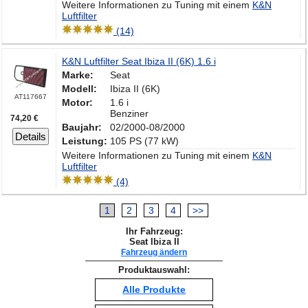
Weitere Informationen zu Tuning mit einem
K&N
Luftfilter
(14)
K&N Luftfilter Seat Ibiza II (6K) 1.6 i
Marke:
Seat
Modell:
Ibiza II (6K)
AT117667
Motor:
1.6 i
Benziner
74,20 €
Baujahr:
02/2000-08/2000
Details
Leistung:
105 PS (77 kW)
Weitere Informationen zu Tuning mit einem
K&N
Luftfilter
(4)
1
2
3
4
>>
Ihr Fahrzeug:
Seat Ibiza II
Fahrzeug ändern
Produktauswahl:
Alle Produkte