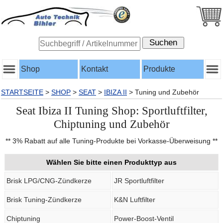
Shop
Kontakt
Produkte
STARTSEITE
>
SHOP
>
SEAT
>
IBIZA II
>
Tuning und Zubehör
Seat Ibiza II Tuning Shop: Sportluftfilter,
Chiptuning und Zubehör
** 3% Rabatt auf alle Tuning-Produkte bei Vorkasse-Überweisung **
Wählen Sie bitte einen Produkttyp aus
Brisk LPG/CNG-Zündkerze
JR Sportluftfilter
Brisk Tuning-Zündkerze
K&N Luftfilter
Chiptuning
Power-Boost-Ventil