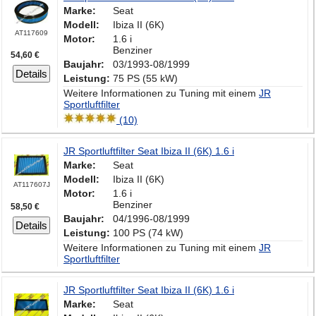
Marke:
Seat
Modell:
Ibiza II (6K)
AT117609
Motor:
1.6 i
Benziner
54,60 €
Baujahr:
03/1993-08/1999
Details
Leistung:
75 PS (55 kW)
Weitere Informationen zu Tuning mit einem
JR
Sportluftfilter
(10)
JR Sportluftfilter Seat Ibiza II (6K) 1.6 i
Marke:
Seat
Modell:
Ibiza II (6K)
AT117607J
Motor:
1.6 i
Benziner
58,50 €
Baujahr:
04/1996-08/1999
Details
Leistung:
100 PS (74 kW)
Weitere Informationen zu Tuning mit einem
JR
Sportluftfilter
JR Sportluftfilter Seat Ibiza II (6K) 1.6 i
Marke:
Seat