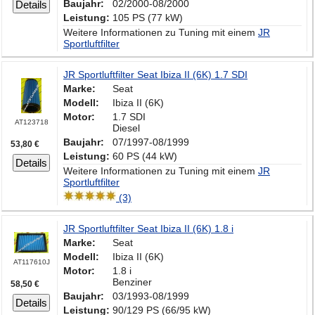
Baujahr:
02/2000-08/2000
Details
Leistung:
105 PS (77 kW)
Weitere Informationen zu Tuning mit einem
JR
Sportluftfilter
JR Sportluftfilter Seat Ibiza II (6K) 1.7 SDI
Marke:
Seat
Modell:
Ibiza II (6K)
Motor:
1.7 SDI
AT123718
Diesel
Baujahr:
07/1997-08/1999
53,80 €
Leistung:
60 PS (44 kW)
Details
Weitere Informationen zu Tuning mit einem
JR
Sportluftfilter
(3)
JR Sportluftfilter Seat Ibiza II (6K) 1.8 i
Marke:
Seat
Modell:
Ibiza II (6K)
AT117610J
Motor:
1.8 i
Benziner
58,50 €
Baujahr:
03/1993-08/1999
Details
Leistung:
90/129 PS (66/95 kW)