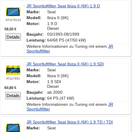
JR Sportluftfilter Seat Ibiza II (6K) 1.9 D
Marke:
Seat
Modell:
Ibiza II (6K)
AT117613J
Motor:
1.9 D
Diesel
58,50 €
Baujahr:
03/1993-08/1999
Details
Leistung:
64/68 PS (47/50 kW)
Weitere Informationen zu Tuning mit einem
JR
Sportluftfilter
JR Sportluftfilter Seat Ibiza II (6K) 1.9 SDI
Marke:
Seat
Modell:
Ibiza II (6K)
AT117651
Motor:
1.9 SDI
Diesel
60,80 €
Baujahr:
ab 2000
Details
Leistung:
64 PS (47 kW)
Weitere Informationen zu Tuning mit einem
JR
Sportluftfilter
JR Sportluftfilter Seat Ibiza II (6K) 1.9 TD / TDI
Marke:
Seat