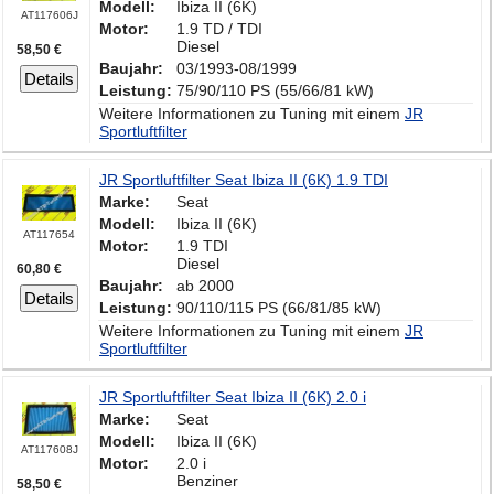
Modell:
Ibiza II (6K)
AT117606J
Motor:
1.9 TD / TDI
Diesel
58,50 €
Baujahr:
03/1993-08/1999
Details
Leistung:
75/90/110 PS (55/66/81 kW)
Weitere Informationen zu Tuning mit einem
JR
Sportluftfilter
JR Sportluftfilter Seat Ibiza II (6K) 1.9 TDI
Marke:
Seat
Modell:
Ibiza II (6K)
AT117654
Motor:
1.9 TDI
Diesel
60,80 €
Baujahr:
ab 2000
Details
Leistung:
90/110/115 PS (66/81/85 kW)
Weitere Informationen zu Tuning mit einem
JR
Sportluftfilter
JR Sportluftfilter Seat Ibiza II (6K) 2.0 i
Marke:
Seat
Modell:
Ibiza II (6K)
AT117608J
Motor:
2.0 i
Benziner
58,50 €