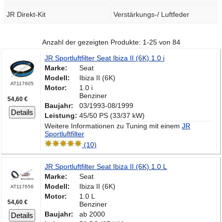
JR Direkt-Kit
Verstärkungs-/ Luftfeder
Anzahl der gezeigten Produkte: 1-25 von 84
JR Sportluftfilter Seat Ibiza II (6K) 1.0 i
Marke:
Seat
Modell:
Ibiza II (6K)
AT117605
Motor:
1.0 i
Benziner
54,60 €
Baujahr:
03/1993-08/1999
Details
Leistung:
45/50 PS (33/37 kW)
Weitere Informationen zu Tuning mit einem
JR
Sportluftfilter
(10)
JR Sportluftfilter Seat Ibiza II (6K) 1.0 L
Marke:
Seat
Modell:
Ibiza II (6K)
AT117656
Motor:
1.0 L
54,60 €
Benziner
Baujahr:
ab 2000
Details