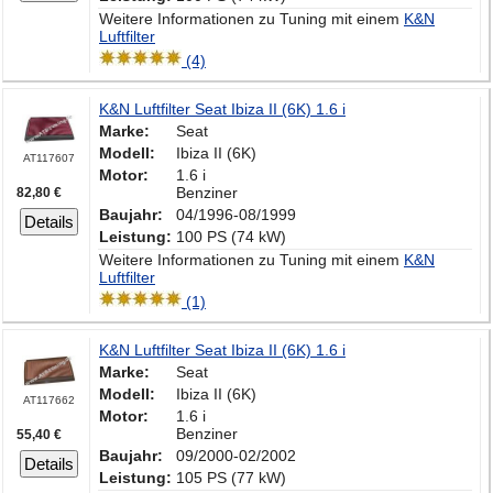
Weitere Informationen zu Tuning mit einem
K&N
Luftfilter
(4)
K&N Luftfilter Seat Ibiza II (6K) 1.6 i
Marke:
Seat
Modell:
Ibiza II (6K)
AT117607
Motor:
1.6 i
Benziner
82,80 €
Baujahr:
04/1996-08/1999
Details
Leistung:
100 PS (74 kW)
Weitere Informationen zu Tuning mit einem
K&N
Luftfilter
(1)
K&N Luftfilter Seat Ibiza II (6K) 1.6 i
Marke:
Seat
Modell:
Ibiza II (6K)
AT117662
Motor:
1.6 i
Benziner
55,40 €
Baujahr:
09/2000-02/2002
Details
Leistung:
105 PS (77 kW)