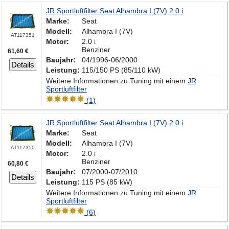
JR Sportluftfilter Seat Alhambra I (7V) 2.0 i
Marke:
Seat
Modell:
Alhambra I (7V)
AT117351
Motor:
2.0 i
Benziner
61,60 €
Baujahr:
04/1996-06/2000
Details
Leistung:
115/150 PS (85/110 kW)
Weitere Informationen zu Tuning mit einem
JR
Sportluftfilter
(1)
JR Sportluftfilter Seat Alhambra I (7V) 2.0 i
Marke:
Seat
Modell:
Alhambra I (7V)
AT117350
Motor:
2.0 i
Benziner
60,80 €
Baujahr:
07/2000-07/2010
Details
Leistung:
115 PS (85 kW)
Weitere Informationen zu Tuning mit einem
JR
Sportluftfilter
(6)