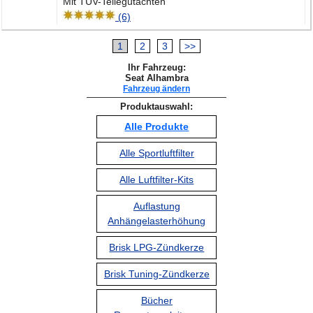
Mit TÜV-Teilegutachten
(6)
1
2
3
>>
Ihr Fahrzeug:
Seat Alhambra
Fahrzeug ändern
Produktauswahl:
Alle Produkte
Alle Sportluftfilter
Alle Luftfilter-Kits
Auflastung
Anhängelasterhöhung
Brisk LPG-Zündkerze
Brisk Tuning-Zündkerze
Bücher