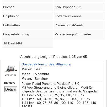
Bücher
K&N Typhoon-Kit
Chiptuning
Kofferraumwanne
Fußmatten
Power-Boost-Ventil
Gaspedal-Tuning
Verstärkungs-/ Luftfeder
JR Direkt-Kit
Anzahl der gezeigten Produkte: 1-25 von 65
Gaspedal-Tuning Seat Alhambra
Marke:
Seat
Modell:
Alhambra
AT134739
Motor:
Benziner
189,00 €
Power-Pedal Panthera Pardus Pro 3.0
Mit App-Steuerung und 8 einstellbaren Modi für
Details
folgende Seat Benzinmotoren mit elektr. Gaspedal:
1.0 Liter - 50, 60, 68, 75, 95, 110, 115 PS
1.2 Liter - 60, 64, 70, 75, 86, 90, 105, 110 PS
1.4 Liter - 60, 75, 85, 86, 100, 110, 122, 125, 140,
150 PS