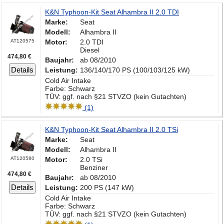
K&N Typhoon-Kit Seat Alhambra II 2.0 TDI
Marke:
Seat
Modell:
Alhambra II
AT120575
Motor:
2.0 TDI
Diesel
474,80 €
Baujahr:
ab 08/2010
Details
Leistung:
136/140/170 PS (100/103/125 kW)
Cold Air Intake
Farbe: Schwarz
TÜV: ggf. nach §21 STVZO (kein Gutachten)
(1)
K&N Typhoon-Kit Seat Alhambra II 2.0 TSi
Marke:
Seat
Modell:
Alhambra II
AT120580
Motor:
2.0 TSi
Benziner
474,80 €
Baujahr:
ab 08/2010
Details
Leistung:
200 PS (147 kW)
Cold Air Intake
Farbe: Schwarz
TÜV: ggf. nach §21 STVZO (kein Gutachten)