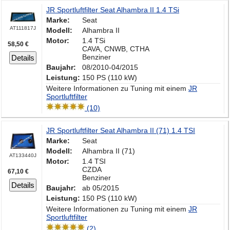
JR Sportluftfilter Seat Alhambra II 1.4 TSi
Marke:
Seat
AT111817J
Modell:
Alhambra II
Motor:
1.4 TSi
58,50 €
CAVA, CNWB, CTHA
Benziner
Details
Baujahr:
08/2010-04/2015
Leistung:
150 PS (110 kW)
Weitere Informationen zu Tuning mit einem
JR
Sportluftfilter
(10)
JR Sportluftfilter Seat Alhambra II (71) 1.4 TSI
Marke:
Seat
Modell:
Alhambra II (71)
AT133440J
Motor:
1.4 TSI
CZDA
67,10 €
Benziner
Details
Baujahr:
ab 05/2015
Leistung:
150 PS (110 kW)
Weitere Informationen zu Tuning mit einem
JR
Sportluftfilter
(2)