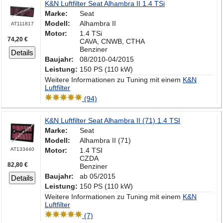
K&N Luftfilter Seat Alhambra II 1.4 TSi
Marke:
Seat
Modell:
Alhambra II
AT111817
Motor:
1.4 TSi
74,20 €
CAVA, CNWB, CTHA
Benziner
Details
Baujahr:
08/2010-04/2015
Leistung:
150 PS (110 kW)
Weitere Informationen zu Tuning mit einem
K&N
Luftfilter
(94)
K&N Luftfilter Seat Alhambra II (71) 1.4 TSI
Marke:
Seat
Modell:
Alhambra II (71)
AT133440
Motor:
1.4 TSI
CZDA
82,80 €
Benziner
Baujahr:
ab 05/2015
Details
Leistung:
150 PS (110 kW)
Weitere Informationen zu Tuning mit einem
K&N
Luftfilter
(7)