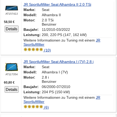
JR Sportluftfilter Seat Alhambra II 2.0 TSi
Marke:
Seat
AT15742J
Modell:
Alhambra II
Motor:
2.0 TSi
58,50 €
Benziner
Details
Baujahr:
11/2010-03/2022
Leistung:
200, 220 PS (147, 162 kW)
Weitere Informationen zu Tuning mit einem
JR
Sportluftfilter
(10)
JR Sportluftfilter Seat Alhambra I (7V) 2.8 i
Marke:
Seat
Modell:
Alhambra I (7V)
AT117354
Motor:
2.8 i
Benziner
60,80 €
Baujahr:
06/2000-07/2010
Details
Leistung:
204 PS (150 kW)
Weitere Informationen zu Tuning mit einem
JR
Sportluftfilter
(6)