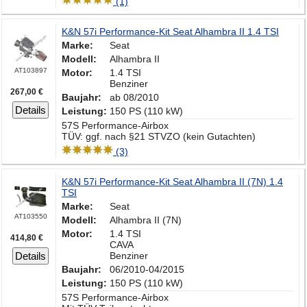
(1)
K&N 57i Performance-Kit Seat Alhambra II 1.4 TSI
Marke:
Seat
Modell:
Alhambra II
AT103897
Motor:
1.4 TSI
Benziner
267,00 €
Baujahr:
ab 08/2010
Details
Leistung:
150 PS (110 kW)
57S Performance-Airbox
TÜV: ggf. nach §21 STVZO (kein Gutachten)
(3)
K&N 57i Performance-Kit Seat Alhambra II (7N) 1.4
TSI
Marke:
Seat
AT103550
Modell:
Alhambra II (7N)
Motor:
1.4 TSI
414,80 €
CAVA
Details
Benziner
Baujahr:
06/2010-04/2015
Leistung:
150 PS (110 kW)
57S Performance-Airbox