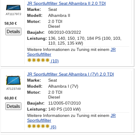
JR Sportluftfilter Seat Alhambra II 2.0 TDI
Marke:
Seat
AT111797J
Modell:
Alhambra II
Motor:
2.0 TDI
58,50 €
Diesel
Details
Baujahr:
08/2010-03/2022
Leistung:
136, 140, 150, 170, 184 PS (100, 103,
110, 125, 135 kW)
Weitere Informationen zu Tuning mit einem
JR
Sportluftfilter
(10)
JR Sportluftfilter Seat Alhambra I (7V) 2.0 TDI
Marke:
Seat
Modell:
Alhambra I (7V)
AT123749
Motor:
2.0 TDI
Diesel
60,80 €
Baujahr:
11/2005-07/2010
Details
Leistung:
140 PS (103 kW)
Weitere Informationen zu Tuning mit einem
JR
Sportluftfilter
(6)