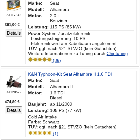
Marke:
Seat
Modell:
Alhambra
AT117342
Motor:
2.0 i
Benziner
361,00 €
Leistung:
115 PS (85 kW)
Details
Power System Zusatzelektronik
- Leistungssteigerung: 10 PS
- Elektronik wird am Kabelbaum angeklemmt
TÜV: ggf. nach §21 STVZO (kein Gutachten)
Weitere Informationen zu Tuning durch
Chiptuning
(86)
K&N Typhoon-Kit Seat Alhambra II 1.6 TDI
Marke:
Seat
Modell:
Alhambra II
AT120579
Motor:
1.6 TDI
Diesel
474,80 €
Baujahr:
ab 11/2009
Details
Leistung:
105 PS (77 kW)
Cold Air Intake
Farbe: Schwarz
TÜV: ggf. nach §21 STVZO (kein Gutachten)
(1)