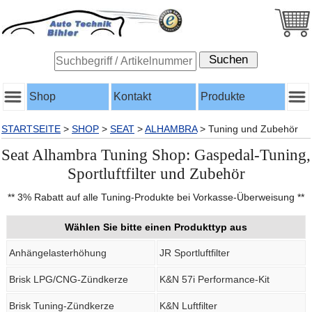
Shop
Kontakt
Produkte
STARTSEITE
>
SHOP
>
SEAT
>
ALHAMBRA
>
Tuning und Zubehör
Seat Alhambra Tuning Shop: Gaspedal-Tuning,
Sportluftfilter und Zubehör
** 3% Rabatt auf alle Tuning-Produkte bei Vorkasse-Überweisung **
Wählen Sie bitte einen Produkttyp aus
Anhängelasterhöhung
JR Sportluftfilter
Brisk LPG/CNG-Zündkerze
K&N 57i Performance-Kit
Brisk Tuning-Zündkerze
K&N Luftfilter