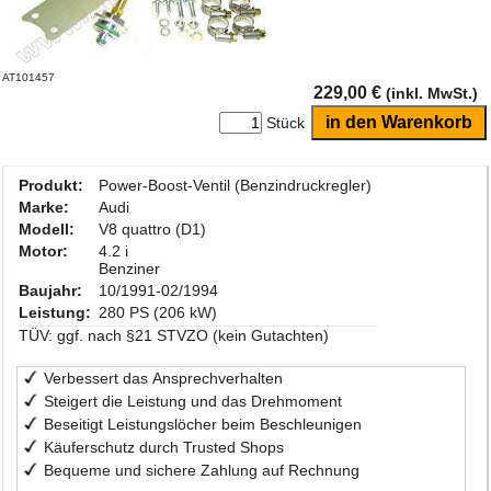
AT101457
229,00 €
(inkl. MwSt.)
Stück
Produkt:
Power-Boost-Ventil (Benzindruckregler)
Marke:
Audi
Modell:
V8 quattro (D1)
Motor:
4.2 i
Benziner
Baujahr:
10/1991-02/1994
Leistung:
280 PS (206 kW)
TÜV: ggf. nach §21 STVZO (kein Gutachten)
Verbessert das Ansprechverhalten
Steigert die Leistung und das Drehmoment
Beseitigt Leistungslöcher beim Beschleunigen
Käuferschutz durch Trusted Shops
Bequeme und sichere Zahlung auf Rechnung