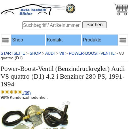
Shop
Kontakt
Produkte
STARTSEITE
>
SHOP
>
AUDI
>
V8
>
POWER-BOOST-VENTIL
>
V8
quattro (D1)
Power-Boost-Ventil (Benzindruckregler) Audi
V8 quattro (D1) 4.2 i Benziner 280 PS, 1991-
1994
(39)
99% Kundenzufriedenheit